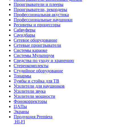
Проигрыватели и плееры
Проигрыватели, рекордеры
Профессиональная акустика
Профессиональные наушники
Ресиверы и процессоры
Сабвуферы
Саундбары
Сетевое оборудование
Сетевые проигрыватели
Системы караоке
Системы Мультирум
Средства по уходу и хранению
Стереокомплекты
Студийное оборудование
Тонармы
Тумбы и стойка для ТВ
Усилители для наушников
Усилители звука
Усилители мощности
Фонокорректоры
ЦАПы
Экраны
Продукция Premiera
HI-FI