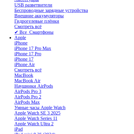
USB разветвители
Беспроводные зарядные устройства
Внешние аккумуляторы
Гидрогелевые плёнки
Смотреть всё
✔ Все Смартфоны
Apple
iPhone
iPhone 17 Pro Max
iPhone 17 Pro
iPhone 17
iPhone Air
Смотреть всё
MacBook
MacBook Air
Наушники AirPods
AirPods Pro 3
AirPods Pro 2
AirPods Max
Умные часы Apple Watch
Apple Watch SE 3 2025
Apple Watch Series 11
Apple Watch Ultra 2
iPad