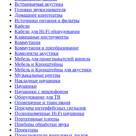
Встраиваемая акустика
Головки звукоснимателя
Домашние кинотеатры
Источники питания и фильтры
Кабели
Кабели для Hi-Fi оборудования
Клавишные инструменты
Коммутация
Коммутация и преобразование
Комплекты акустики
Мебель для проигрывателей винила
Мебель и Кронштейны
Мебель и Кронштейны для акустики
Музыкальные центры
Накладные наушники
Наушники
Наушники с микрофоном
Оборудование для ТВ
Оповещение и трансляция
Передача интерфейсных сигналов
Полноразмерные Hi-Fi наушники
Портативные плееры
Приборы обработки звука
Проекторы
Проигрыватели виниловых дисков