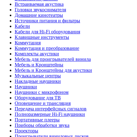
Встраиваемая акустика
Головки звукоснимателя
Домашние кинотеатры
Источники питания и фильтры
Кабели
Кабели для Hi-Fi оборудования
Клавишные инструменты
Коммутация
Коммутация и преобразование
Комплекты акустики
Мебель для проигрывателей винила
Мебель и Кронштейны
Мебель и Кронштейны для акустики
Музыкальные центры
Накладные наушники
Наушники
Наушники с микрофоном
Оборудование для ТВ
Оповещение и трансляция
Передача интерфейсных сигналов
Полноразмерные Hi-Fi наушники
Портативные плееры
Приборы обработки звука
Проекторы
Проигрыватели виниловых дисков