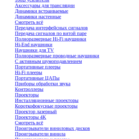
Аксессуары для трансляции
Динамики встраиваемые
Динамики настенные
Смотреть всё
Передача интерфейсных сигналов
Передача сигналов по витой паре
Полноразмерные Hi-Fi наушники
Hi-End наушники
Наушники для TV
Полноразмерные проводные наушники
С активным шумоподавлением
Портативные плееры
Hi-Fi плееры
Портативные ЦАПы
Приборы обработки звука
Контроллеры
Проекторы
Инсталляционные проекторы
Короткофокусные проекторы
Проектор лазерный
Проекторы 4K
Смотреть всё
Проигрыватели виниловых дисков
Проигрыватели винила