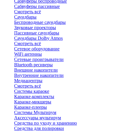
Сабвуферы беспроводные
Сабвуферы пассивные
Смотреть всё
Саундбары
Беспроводные саундбары
Звуковые проекторы
Пассивные саундбары
Саундбары Dolby Atmos
Смотреть всё
Сетевое оборудование
WiFi антенны
Сетевые проигрыватели
Bluetooth ресиверы
Внешние накопители
Внутренние накопители
Медиацентры
Смотреть всё
Системы караоке
Караоке-комплекты
Караоке-микшеры
Караоке-плееры
Системы Мультирум
Аксессуары мультирум
Средства по уходу и хранению
Средства для полировки