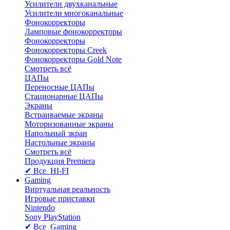
Усилители двухканальные
Усилители многоканальные
Фонокорректоры
Ламповые фонокорректоры
Фонокорректоры
Фонокорректоры Creek
Фонокорректоры Gold Note
Смотреть всё
ЦАПы
Переносные ЦАПы
Стационарные ЦАПы
Экраны
Встраиваемые экраны
Моторизованные экраны
Напольный зкран
Настольные экраны
Смотреть всё
Продукция Premiera
✔ Все HI-FI
Gaming
Виртуальная реальность
Игровые приставки
Nintendo
Sony PlayStation
✔ Все Gaming