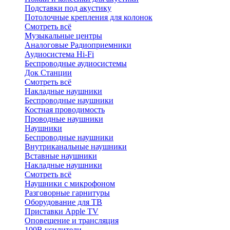
Подставки под акустику
Потолочные крепления для колонок
Смотреть всё
Музыкальные центры
Аналоговые Радиоприемники
Аудиосистема Hi-Fi
Беспроводные аудиосистемы
Док Станции
Смотреть всё
Накладные наушники
Беспроводные наушники
Костная проводимость
Проводные наушники
Наушники
Беспроводные наушники
Внутриканальные наушники
Вставные наушники
Накладные наушники
Смотреть всё
Наушники с микрофоном
Разговорные гарнитуры
Оборудование для ТВ
Приставки Apple TV
Оповещение и трансляция
100В усилители