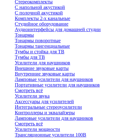
Стереокомплекты
C напольной акустикой
C полочной акустикой
Комплекты 2-х канальные
Студийное оборудование
Аудиоинтерфейсы для домашней студии
Тонармы
Тонармы поворотные
Тонармы тангенциальные
Тумбы и стойка для ТВ
Тумбы для ТВ
Усилители для наушников
Внешние звуковые карты
Внутренние звуковые карты
Ламповые усилители для наушников
Портативные усилители для наушников
Смотреть всё
Усилители звука
Аксессуары для усилителей
Интегральные стереоусилители
Контроллеры и эквалайзеры
Ламповые усилители для наушников
Смотреть всё
Усилители мощности
Трансляционные усилители 100В