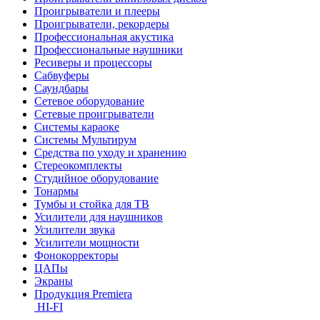
Проигрыватели и плееры
Проигрыватели, рекордеры
Профессиональная акустика
Профессиональные наушники
Ресиверы и процессоры
Сабвуферы
Саундбары
Сетевое оборудование
Сетевые проигрыватели
Системы караоке
Системы Мультирум
Средства по уходу и хранению
Стереокомплекты
Студийное оборудование
Тонармы
Тумбы и стойка для ТВ
Усилители для наушников
Усилители звука
Усилители мощности
Фонокорректоры
ЦАПы
Экраны
Продукция Premiera
HI-FI