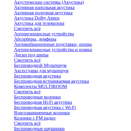
Акустические системы (Акустика)
Активная напольная акустика
Активная полочная акустика
Акустика Dolby Atmos
Акустика для телевизора
Смотреть всё
Антирезонансные устройства
Абсорберы, демферы
Антивибрационные подставки, опоры
Антирезонансные устройства и ножки
Диски под шипы
Смотреть всё
Беспроводной Мультирум
Аксессуары для мультирум
Беспроводная акустика
Беспроводная встраиваемая акустика
Комплекты MULTIROOM
Смотреть всё
Беспроводные колонки
Беспроводная Hi-Fi акустика
Беспроводная акустика с Wi-Fi
Влагозащищенные колонки
Колонки с FM радио
Смотреть всё
Беспроводные наушники