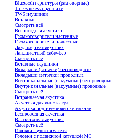
Bluetоoth гарнитуры (разговорные)
True wireless наушники
TWS наушники
Вставные
Смотреть всё
Всепогодная акустика
Громкоговорители настенные
Громкоговорители подвесные
Ландшафтная акустика
Ландшафтный сабвуфер
Смотреть всё
Вставные наушники
Вкладыши (затычки) беспроводные
Вкладыши (затычки) проводные
Внутриканальные (вакуумные) беспроводные
Внутриканальные (вакуумные) проводные
Смотреть всё
Встраиваемая акустика
Акустика для кинотеатра
Акустика под точечный светильник
Беспроводная акустика
Влагостойкая акустика
Смотреть всё
Головки звукоснимателя
Головки с подвижной катушкой MC