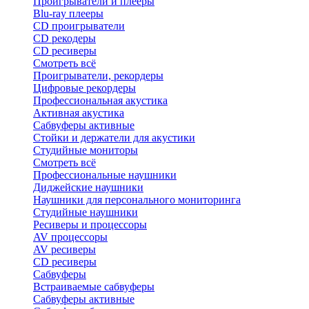
Проигрыватели и плееры
Blu-ray плееры
CD проигрыватели
CD рекодеры
CD ресиверы
Смотреть всё
Проигрыватели, рекордеры
Цифровые рекордеры
Профессиональная акустика
Активная акустика
Сабвуферы активные
Стойки и держатели для акустики
Студийные мониторы
Смотреть всё
Профессиональные наушники
Диджейские наушники
Наушники для персонального мониторинга
Студийные наушники
Ресиверы и процессоры
AV процессоры
AV ресиверы
CD ресиверы
Сабвуферы
Встраиваемые сабвуферы
Сабвуферы активные