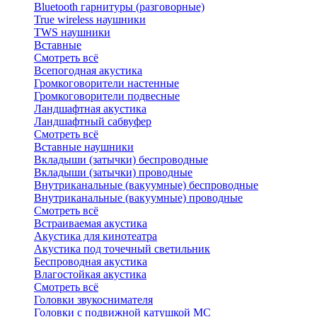
Bluetоoth гарнитуры (разговорные)
True wireless наушники
TWS наушники
Вставные
Смотреть всё
Всепогодная акустика
Громкоговорители настенные
Громкоговорители подвесные
Ландшафтная акустика
Ландшафтный сабвуфер
Смотреть всё
Вставные наушники
Вкладыши (затычки) беспроводные
Вкладыши (затычки) проводные
Внутриканальные (вакуумные) беспроводные
Внутриканальные (вакуумные) проводные
Смотреть всё
Встраиваемая акустика
Акустика для кинотеатра
Акустика под точечный светильник
Беспроводная акустика
Влагостойкая акустика
Смотреть всё
Головки звукоснимателя
Головки с подвижной катушкой MC