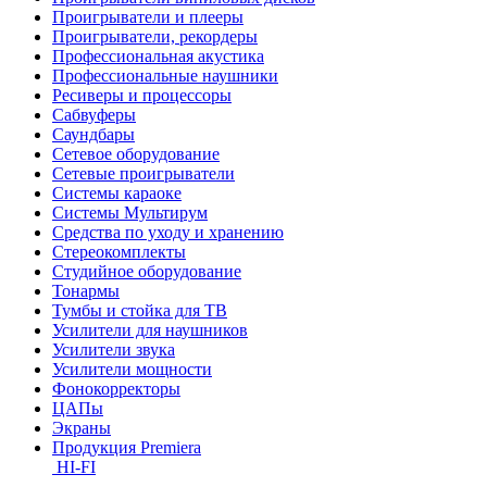
Проигрыватели и плееры
Проигрыватели, рекордеры
Профессиональная акустика
Профессиональные наушники
Ресиверы и процессоры
Сабвуферы
Саундбары
Сетевое оборудование
Сетевые проигрыватели
Системы караоке
Системы Мультирум
Средства по уходу и хранению
Стереокомплекты
Студийное оборудование
Тонармы
Тумбы и стойка для ТВ
Усилители для наушников
Усилители звука
Усилители мощности
Фонокорректоры
ЦАПы
Экраны
Продукция Premiera
HI-FI