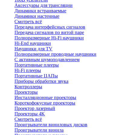
Аксессуары для трансляции
Динамики встраиваемые
Динамики настенные
Смотреть всё
Передача интерфейсных сигналов
Передача сигналов по витой паре
Полноразмерные Hi-Fi наушники
Hi-End наушники
Наушники для TV
Полноразмерные проводные наушники
С активным шумоподавлением
Портативные плееры
Hi-Fi плееры
Портативные ЦАПы
Приборы обработки звука
Контроллеры
Проекторы
Инсталляционные проекторы
Короткофокусные проекторы
Проектор лазерный
Проекторы 4K
Смотреть всё
Проигрыватели виниловых дисков
Проигрыватели винила