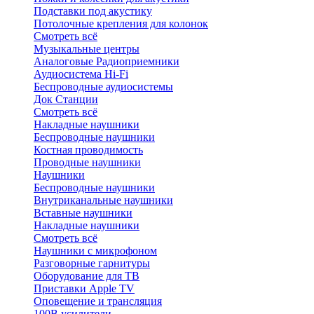
Подставки под акустику
Потолочные крепления для колонок
Смотреть всё
Музыкальные центры
Аналоговые Радиоприемники
Аудиосистема Hi-Fi
Беспроводные аудиосистемы
Док Станции
Смотреть всё
Накладные наушники
Беспроводные наушники
Костная проводимость
Проводные наушники
Наушники
Беспроводные наушники
Внутриканальные наушники
Вставные наушники
Накладные наушники
Смотреть всё
Наушники с микрофоном
Разговорные гарнитуры
Оборудование для ТВ
Приставки Apple TV
Оповещение и трансляция
100В усилители