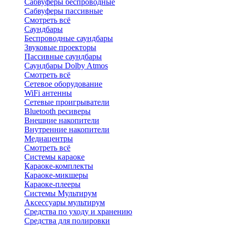
Сабвуферы беспроводные
Сабвуферы пассивные
Смотреть всё
Саундбары
Беспроводные саундбары
Звуковые проекторы
Пассивные саундбары
Саундбары Dolby Atmos
Смотреть всё
Сетевое оборудование
WiFi антенны
Сетевые проигрыватели
Bluetooth ресиверы
Внешние накопители
Внутренние накопители
Медиацентры
Смотреть всё
Системы караоке
Караоке-комплекты
Караоке-микшеры
Караоке-плееры
Системы Мультирум
Аксессуары мультирум
Средства по уходу и хранению
Средства для полировки