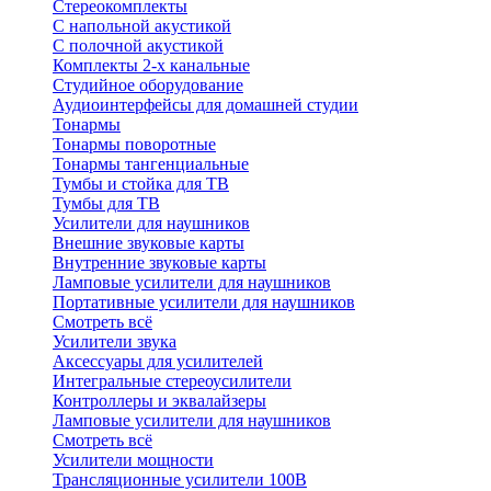
Стереокомплекты
C напольной акустикой
C полочной акустикой
Комплекты 2-х канальные
Студийное оборудование
Аудиоинтерфейсы для домашней студии
Тонармы
Тонармы поворотные
Тонармы тангенциальные
Тумбы и стойка для ТВ
Тумбы для ТВ
Усилители для наушников
Внешние звуковые карты
Внутренние звуковые карты
Ламповые усилители для наушников
Портативные усилители для наушников
Смотреть всё
Усилители звука
Аксессуары для усилителей
Интегральные стереоусилители
Контроллеры и эквалайзеры
Ламповые усилители для наушников
Смотреть всё
Усилители мощности
Трансляционные усилители 100В