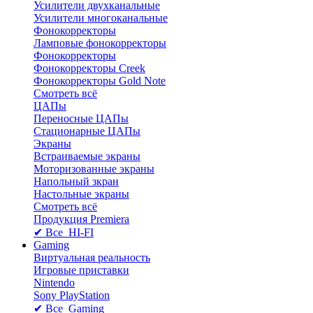
Усилители двухканальные
Усилители многоканальные
Фонокорректоры
Ламповые фонокорректоры
Фонокорректоры
Фонокорректоры Creek
Фонокорректоры Gold Note
Смотреть всё
ЦАПы
Переносные ЦАПы
Стационарные ЦАПы
Экраны
Встраиваемые экраны
Моторизованные экраны
Напольный зкран
Настольные экраны
Смотреть всё
Продукция Premiera
✔ Все HI-FI
Gaming
Виртуальная реальность
Игровые приставки
Nintendo
Sony PlayStation
✔ Все Gaming