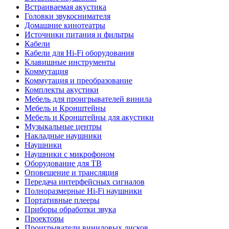
Встраиваемая акустика
Головки звукоснимателя
Домашние кинотеатры
Источники питания и фильтры
Кабели
Кабели для Hi-Fi оборудования
Клавишные инструменты
Коммутация
Коммутация и преобразование
Комплекты акустики
Мебель для проигрывателей винила
Мебель и Кронштейны
Мебель и Кронштейны для акустики
Музыкальные центры
Накладные наушники
Наушники
Наушники с микрофоном
Оборудование для ТВ
Оповещение и трансляция
Передача интерфейсных сигналов
Полноразмерные Hi-Fi наушники
Портативные плееры
Приборы обработки звука
Проекторы
Проигрыватели виниловых дисков