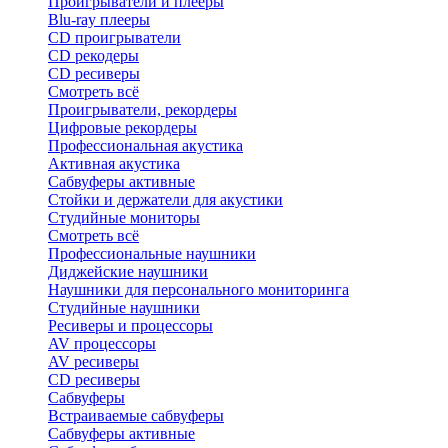
Проигрыватели и плееры
Blu-ray плееры
CD проигрыватели
CD рекодеры
CD ресиверы
Смотреть всё
Проигрыватели, рекордеры
Цифровые рекордеры
Профессиональная акустика
Активная акустика
Сабвуферы активные
Стойки и держатели для акустики
Студийные мониторы
Смотреть всё
Профессиональные наушники
Диджейские наушники
Наушники для персонального мониторинга
Студийные наушники
Ресиверы и процессоры
AV процессоры
AV ресиверы
CD ресиверы
Сабвуферы
Встраиваемые сабвуферы
Сабвуферы активные