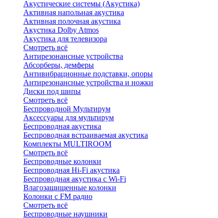
Акустические системы (Акустика)
Активная напольная акустика
Активная полочная акустика
Акустика Dolby Atmos
Акустика для телевизора
Смотреть всё
Антирезонансные устройства
Абсорберы, демферы
Антивибрационные подставки, опоры
Антирезонансные устройства и ножки
Диски под шипы
Смотреть всё
Беспроводной Мультирум
Аксессуары для мультирум
Беспроводная акустика
Беспроводная встраиваемая акустика
Комплекты MULTIROOM
Смотреть всё
Беспроводные колонки
Беспроводная Hi-Fi акустика
Беспроводная акустика с Wi-Fi
Влагозащищенные колонки
Колонки с FM радио
Смотреть всё
Беспроводные наушники