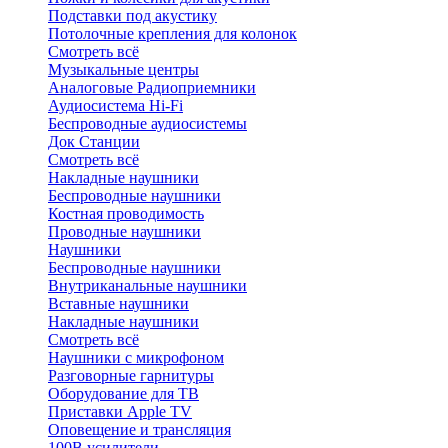
Подставки под акустику
Потолочные крепления для колонок
Смотреть всё
Музыкальные центры
Аналоговые Радиоприемники
Аудиосистема Hi-Fi
Беспроводные аудиосистемы
Док Станции
Смотреть всё
Накладные наушники
Беспроводные наушники
Костная проводимость
Проводные наушники
Наушники
Беспроводные наушники
Внутриканальные наушники
Вставные наушники
Накладные наушники
Смотреть всё
Наушники с микрофоном
Разговорные гарнитуры
Оборудование для ТВ
Приставки Apple TV
Оповещение и трансляция
100В усилители