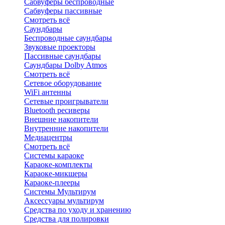
Сабвуферы беспроводные
Сабвуферы пассивные
Смотреть всё
Саундбары
Беспроводные саундбары
Звуковые проекторы
Пассивные саундбары
Саундбары Dolby Atmos
Смотреть всё
Сетевое оборудование
WiFi антенны
Сетевые проигрыватели
Bluetooth ресиверы
Внешние накопители
Внутренние накопители
Медиацентры
Смотреть всё
Системы караоке
Караоке-комплекты
Караоке-микшеры
Караоке-плееры
Системы Мультирум
Аксессуары мультирум
Средства по уходу и хранению
Средства для полировки