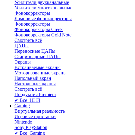
Усилители двухканальные
Усилители многоканальные
Фонокорректоры
Ламповые фонокорректоры
Фонокорректоры
Фонокорректоры Creek
Фонокорректоры Gold Note
Смотреть всё
ЦАПы
Переносные ЦАПы
Стационарные ЦАПы
Экраны
Встраиваемые экраны
Моторизованные экраны
Напольный зкран
Настольные экраны
Смотреть всё
Продукция Premiera
✔ Все HI-FI
Gaming
Виртуальная реальность
Игровые приставки
Nintendo
Sony PlayStation
✔ Все Gaming