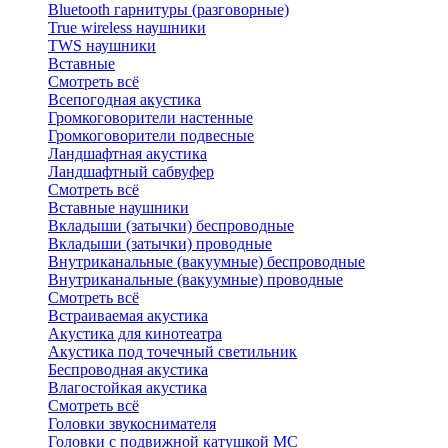
Bluetоoth гарнитуры (разговорные)
True wireless наушники
TWS наушники
Вставные
Смотреть всё
Всепогодная акустика
Громкоговорители настенные
Громкоговорители подвесные
Ландшафтная акустика
Ландшафтный сабвуфер
Смотреть всё
Вставные наушники
Вкладыши (затычки) беспроводные
Вкладыши (затычки) проводные
Внутриканальные (вакуумные) беспроводные
Внутриканальные (вакуумные) проводные
Смотреть всё
Встраиваемая акустика
Акустика для кинотеатра
Акустика под точечный светильник
Беспроводная акустика
Влагостойкая акустика
Смотреть всё
Головки звукоснимателя
Головки с подвижной катушкой MC