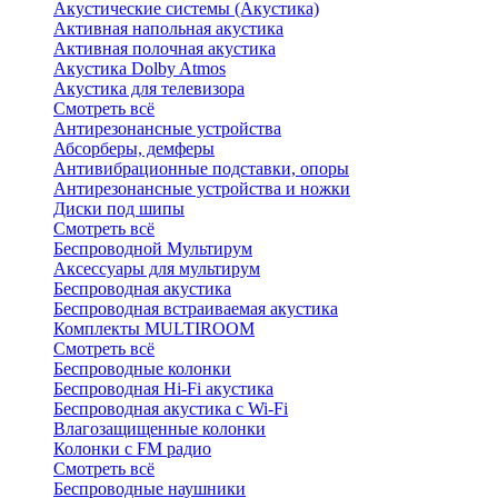
Акустические системы (Акустика)
Активная напольная акустика
Активная полочная акустика
Акустика Dolby Atmos
Акустика для телевизора
Смотреть всё
Антирезонансные устройства
Абсорберы, демферы
Антивибрационные подставки, опоры
Антирезонансные устройства и ножки
Диски под шипы
Смотреть всё
Беспроводной Мультирум
Аксессуары для мультирум
Беспроводная акустика
Беспроводная встраиваемая акустика
Комплекты MULTIROOM
Смотреть всё
Беспроводные колонки
Беспроводная Hi-Fi акустика
Беспроводная акустика с Wi-Fi
Влагозащищенные колонки
Колонки с FM радио
Смотреть всё
Беспроводные наушники