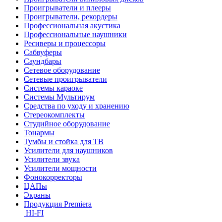
Проигрыватели и плееры
Проигрыватели, рекордеры
Профессиональная акустика
Профессиональные наушники
Ресиверы и процессоры
Сабвуферы
Саундбары
Сетевое оборудование
Сетевые проигрыватели
Системы караоке
Системы Мультирум
Средства по уходу и хранению
Стереокомплекты
Студийное оборудование
Тонармы
Тумбы и стойка для ТВ
Усилители для наушников
Усилители звука
Усилители мощности
Фонокорректоры
ЦАПы
Экраны
Продукция Premiera
HI-FI