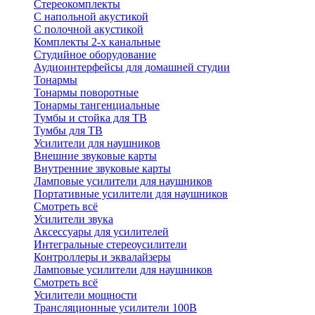
Стереокомплекты
C напольной акустикой
C полочной акустикой
Комплекты 2-х канальные
Студийное оборудование
Аудиоинтерфейсы для домашней студии
Тонармы
Тонармы поворотные
Тонармы тангенциальные
Тумбы и стойка для ТВ
Тумбы для ТВ
Усилители для наушников
Внешние звуковые карты
Внутренние звуковые карты
Ламповые усилители для наушников
Портативные усилители для наушников
Смотреть всё
Усилители звука
Аксессуары для усилителей
Интегральные стереоусилители
Контроллеры и эквалайзеры
Ламповые усилители для наушников
Смотреть всё
Усилители мощности
Трансляционные усилители 100В