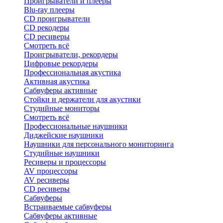
Проигрыватели и плееры
Blu-ray плееры
CD проигрыватели
CD рекодеры
CD ресиверы
Смотреть всё
Проигрыватели, рекордеры
Цифровые рекордеры
Профессиональная акустика
Активная акустика
Сабвуферы активные
Стойки и держатели для акустики
Студийные мониторы
Смотреть всё
Профессиональные наушники
Диджейские наушники
Наушники для персонального мониторинга
Студийные наушники
Ресиверы и процессоры
AV процессоры
AV ресиверы
CD ресиверы
Сабвуферы
Встраиваемые сабвуферы
Сабвуферы активные