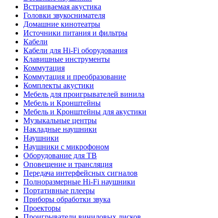
Встраиваемая акустика
Головки звукоснимателя
Домашние кинотеатры
Источники питания и фильтры
Кабели
Кабели для Hi-Fi оборудования
Клавишные инструменты
Коммутация
Коммутация и преобразование
Комплекты акустики
Мебель для проигрывателей винила
Мебель и Кронштейны
Мебель и Кронштейны для акустики
Музыкальные центры
Накладные наушники
Наушники
Наушники с микрофоном
Оборудование для ТВ
Оповещение и трансляция
Передача интерфейсных сигналов
Полноразмерные Hi-Fi наушники
Портативные плееры
Приборы обработки звука
Проекторы
Проигрыватели виниловых дисков