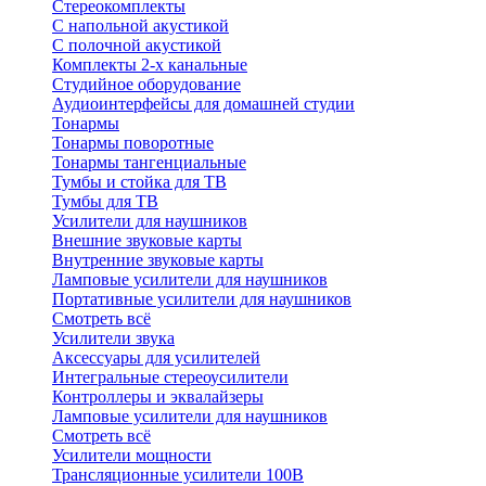
Стереокомплекты
C напольной акустикой
C полочной акустикой
Комплекты 2-х канальные
Студийное оборудование
Аудиоинтерфейсы для домашней студии
Тонармы
Тонармы поворотные
Тонармы тангенциальные
Тумбы и стойка для ТВ
Тумбы для ТВ
Усилители для наушников
Внешние звуковые карты
Внутренние звуковые карты
Ламповые усилители для наушников
Портативные усилители для наушников
Смотреть всё
Усилители звука
Аксессуары для усилителей
Интегральные стереоусилители
Контроллеры и эквалайзеры
Ламповые усилители для наушников
Смотреть всё
Усилители мощности
Трансляционные усилители 100В