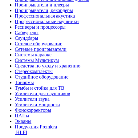
Проигрыватели и плееры
Проигрыватели, рекордеры
Профессиональная акустика
Профессиональные наушники
Ресиверы и процессоры
Сабвуферы
Саундбары
Сетевое оборудование
Сетевые проигрыватели
Системы караоке
Системы Мультирум
Средства по уходу и хранению
Стереокомплекты
Студийное оборудование
Тонармы
Тумбы и стойка для ТВ
Усилители для наушников
Усилители звука
Усилители мощности
Фонокорректоры
ЦАПы
Экраны
Продукция Premiera
HI-FI