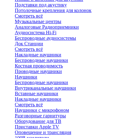
Подставки под акустику
Потолочные крепления для колонок
Смотреть всё
Музыкальные центры
Аналоговые Радиоприемники
Аудиосистема Hi-Fi
Беспроводные аудиосистемы
Док Станции
Смотреть всё
Накладные наушники
Беспроводные наушники
Костная проводимость
Проводные наушники
Наушники
Беспроводные наушники
Внутриканальные наушники
Вставные наушники
Накладные наушники
Смотреть всё
Наушники с микрофоном
Разговорные гарнитуры
Оборудование для ТВ
Приставки Apple TV
Оповещение и трансляция
100В усилители