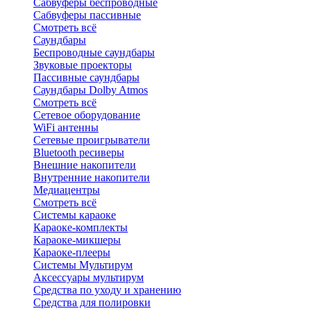
Сабвуферы беспроводные
Сабвуферы пассивные
Смотреть всё
Саундбары
Беспроводные саундбары
Звуковые проекторы
Пассивные саундбары
Саундбары Dolby Atmos
Смотреть всё
Сетевое оборудование
WiFi антенны
Сетевые проигрыватели
Bluetooth ресиверы
Внешние накопители
Внутренние накопители
Медиацентры
Смотреть всё
Системы караоке
Караоке-комплекты
Караоке-микшеры
Караоке-плееры
Системы Мультирум
Аксессуары мультирум
Средства по уходу и хранению
Средства для полировки