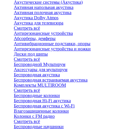
Акустические системы (Акустика)
Активная напольная акустика
Активная полочная акустика
Акустика Dolby Atmos
Акустика для телевизора
Смотреть всё
Антирезонансные устройства
Абсорберы, демферы
Антивибрационные подставки, опоры
Антирезонансные устройства и ножки
Диски под шипы
Смотреть всё
Беспроводной Мультирум
Аксессуары для мультирум
Беспроводная акустика
Беспроводная встраиваемая акустика
Комплекты MULTIROOM
Смотреть всё
Беспроводные колонки
Беспроводная Hi-Fi акустика
Беспроводная акустика с Wi-Fi
Влагозащищенные колонки
Колонки с FM радио
Смотреть всё
Беспроводные наушники