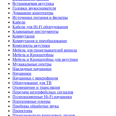
Встраиваемая акустика
Головки звукоснимателя
Домашние кинотеатры
Источники питания и фильтры
Кабели
Кабели для Hi-Fi оборудования
Клавишные инструменты
Коммутация
Коммутация и преобразование
Комплекты акустики
Мебель для проигрывателей винила
Мебель и Кронштейны
Мебель и Кронштейны для акустики
Музыкальные центры
Накладные наушники
Наушники
Наушники с микрофоном
Оборудование для ТВ
Оповещение и трансляция
Передача интерфейсных сигналов
Полноразмерные Hi-Fi наушники
Портативные плееры
Приборы обработки звука
Проекторы
Проигрыватели виниловых дисков