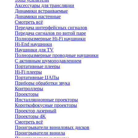
Аксессуары для трансляции
Динамики встраиваемые
Динамики настенные
Смотреть всё
Передача интерфейсных сигналов
Передача сигналов по витой паре
Полноразмерные Hi-Fi наушники
Hi-End наушники
Наушники для TV
Полноразмерные проводные наушники
С активным шумоподавлением
Портативные плееры
Hi-Fi плееры
Портативные ЦАПы
Приборы обработки звука
Контроллеры
Проекторы
Инсталляционные проекторы
Короткофокусные проекторы
Проектор лазерный
Проекторы 4K
Смотреть всё
Проигрыватели виниловых дисков
Проигрыватели винила