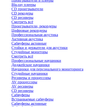
Проигрыватели и плееры
Blu-ray плееры
CD проигрыватели
CD рекодеры
CD ресиверы
Смотреть всё
Проигрыватели, рекордеры
Цифровые рекордеры
Профессиональная акустика
Активная акустика
Сабвуферы активные
Стойки и держатели для акустики
Студийные мониторы
Смотреть всё
Профессиональные наушники
Диджейские наушники
Наушники для персонального мониторинга
Студийные наушники
Ресиверы и процессоры
AV процессоры
AV ресиверы
CD ресиверы
Сабвуферы
Встраиваемые сабвуферы
Сабвуферы активные