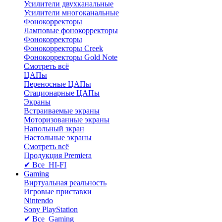
Усилители двухканальные
Усилители многоканальные
Фонокорректоры
Ламповые фонокорректоры
Фонокорректоры
Фонокорректоры Creek
Фонокорректоры Gold Note
Смотреть всё
ЦАПы
Переносные ЦАПы
Стационарные ЦАПы
Экраны
Встраиваемые экраны
Моторизованные экраны
Напольный зкран
Настольные экраны
Смотреть всё
Продукция Premiera
✔ Все HI-FI
Gaming
Виртуальная реальность
Игровые приставки
Nintendo
Sony PlayStation
✔ Все Gaming