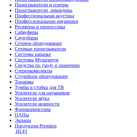
Проигрыватели и плееры
Проигрыватели, рекордеры
Профессиональная акустика
Профессиональные наушники
Ресиверы и процессоры
Сабвуферы
Саундбары
Сетевое оборудование
Сетевые проигрыватели
Системы караоке
Системы Мультирум
Средства по уходу и хранению
Стереокомплекты
Студийное оборудование
Тонармы
Тумбы и стойка для ТВ
Усилители для наушников
Усилители звука
Усилители мощности
Фонокорректоры
ЦАПы
Экраны
Продукция Premiera
HI-FI