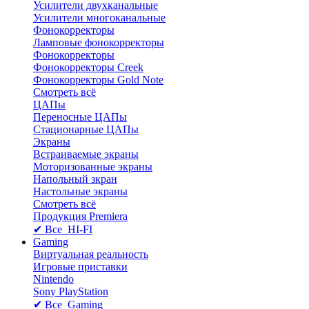
Усилители двухканальные
Усилители многоканальные
Фонокорректоры
Ламповые фонокорректоры
Фонокорректоры
Фонокорректоры Creek
Фонокорректоры Gold Note
Смотреть всё
ЦАПы
Переносные ЦАПы
Стационарные ЦАПы
Экраны
Встраиваемые экраны
Моторизованные экраны
Напольный зкран
Настольные экраны
Смотреть всё
Продукция Premiera
✔ Все HI-FI
Gaming
Виртуальная реальность
Игровые приставки
Nintendo
Sony PlayStation
✔ Все Gaming