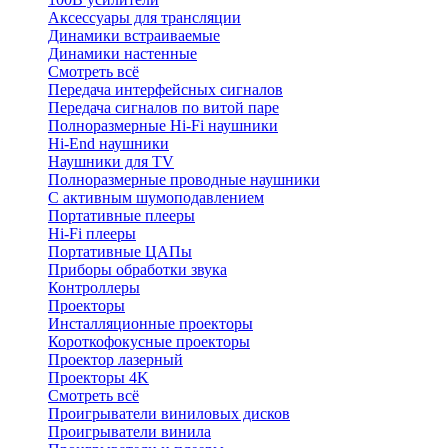
Аксессуары для трансляции
Динамики встраиваемые
Динамики настенные
Смотреть всё
Передача интерфейсных сигналов
Передача сигналов по витой паре
Полноразмерные Hi-Fi наушники
Hi-End наушники
Наушники для TV
Полноразмерные проводные наушники
С активным шумоподавлением
Портативные плееры
Hi-Fi плееры
Портативные ЦАПы
Приборы обработки звука
Контроллеры
Проекторы
Инсталляционные проекторы
Короткофокусные проекторы
Проектор лазерный
Проекторы 4K
Смотреть всё
Проигрыватели виниловых дисков
Проигрыватели винила