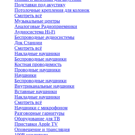
Подставки под акустику
Потолочные крепления для колонок
Смотреть всё
Музыкальные центры
Аналоговые Радиоприемники
Аудиосистема Hi-Fi
Беспроводные аудиосистемы
Док Станции
Смотреть всё
Накладные наушники
Беспроводные наушники
Костная проводимость
Проводные наушники
Наушники
Беспроводные наушники
Внутриканальные наушники
Вставные наушники
Накладные наушники
Смотреть всё
Наушники с микрофоном
Разговорные гарнитуры
Оборудование для ТВ
Приставки Apple TV
Оповещение и трансляция
100В усилители