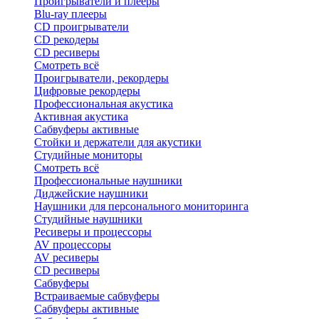
Проигрыватели и плееры
Blu-ray плееры
CD проигрыватели
CD рекодеры
CD ресиверы
Смотреть всё
Проигрыватели, рекордеры
Цифровые рекордеры
Профессиональная акустика
Активная акустика
Сабвуферы активные
Стойки и держатели для акустики
Студийные мониторы
Смотреть всё
Профессиональные наушники
Диджейские наушники
Наушники для персонального мониторинга
Студийные наушники
Ресиверы и процессоры
AV процессоры
AV ресиверы
CD ресиверы
Сабвуферы
Встраиваемые сабвуферы
Сабвуферы активные