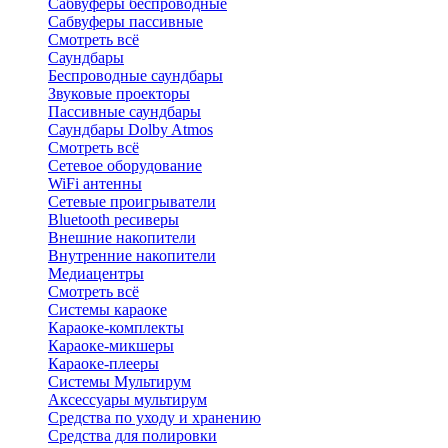
Сабвуферы беспроводные
Сабвуферы пассивные
Смотреть всё
Саундбары
Беспроводные саундбары
Звуковые проекторы
Пассивные саундбары
Саундбары Dolby Atmos
Смотреть всё
Сетевое оборудование
WiFi антенны
Сетевые проигрыватели
Bluetooth ресиверы
Внешние накопители
Внутренние накопители
Медиацентры
Смотреть всё
Системы караоке
Караоке-комплекты
Караоке-микшеры
Караоке-плееры
Системы Мультирум
Аксессуары мультирум
Средства по уходу и хранению
Средства для полировки