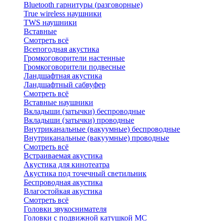
Bluetоoth гарнитуры (разговорные)
True wireless наушники
TWS наушники
Вставные
Смотреть всё
Всепогодная акустика
Громкоговорители настенные
Громкоговорители подвесные
Ландшафтная акустика
Ландшафтный сабвуфер
Смотреть всё
Вставные наушники
Вкладыши (затычки) беспроводные
Вкладыши (затычки) проводные
Внутриканальные (вакуумные) беспроводные
Внутриканальные (вакуумные) проводные
Смотреть всё
Встраиваемая акустика
Акустика для кинотеатра
Акустика под точечный светильник
Беспроводная акустика
Влагостойкая акустика
Смотреть всё
Головки звукоснимателя
Головки с подвижной катушкой MC