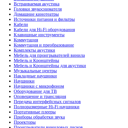
Встраиваемая акустика
Головки звукоснимателя
Домашние кинотеатры
Источники питания и фильтры
Кабели
Кабели для Hi-Fi оборудования
Клавишные инструменты
Коммутация
Коммутация и преобразование
Комплекты акустики
Мебель для проигрывателей винила
Мебель и Кронштейны
Мебель и Кронштейны для акустики
Музыкальные центры
Накладные наушники
Наушники
Наушники с микрофоном
Оборудование для ТВ
Оповещение и трансляция
Передача интерфейсных сигналов
Полноразмерные Hi-Fi наушники
Портативные плееры
Приборы обработки звука
Проекторы
Проигрыватели виниловых дисков