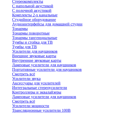
Стереокомплекты
C напольной акустикой
C полочной акустикой
Комплекты 2-х канальные
Студийное оборудование
Аудиоинтерфейсы для домашней студии
Тонармы
Тонармы поворотные
Тонармы тангенциальные
Тумбы и стойка для ТВ
Тумбы для ТВ
Усилители для наушников
Внешние звуковые карты
Внутренние звуковые карты
Ламповые усилители для наушников
Портативные усилители для наушников
Смотреть всё
Усилители звука
Аксессуары для усилителей
Интегральные стереоусилители
Контроллеры и эквалайзеры
Ламповые усилители для наушников
Смотреть всё
Усилители мощности
Трансляционные усилители 100В