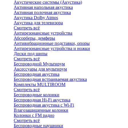
Акустические системы (Акустика)
Активная напольная акустика
Активная полочная акустика
Акустика Dolby Atmos
Акустика для телевизора
Смотреть всё
Антирезонансные устройства
Абсорберы, демферы
Антивибрационные подставки, опоры
Антирезонансные устройства и ножки
Диски под шипы
Смотреть всё
Беспроводной Мультирум
Аксессуары для мультирум
Беспроводная акустика
Беспроводная встраиваемая акустика
Комплекты MULTIROOM
Смотреть всё
Беспроводные колонки
Беспроводная Hi-Fi акустика
Беспроводная акустика с Wi-Fi
Влагозащищенные колонки
Колонки с FM радио
Смотреть всё
Беспроводные наушники