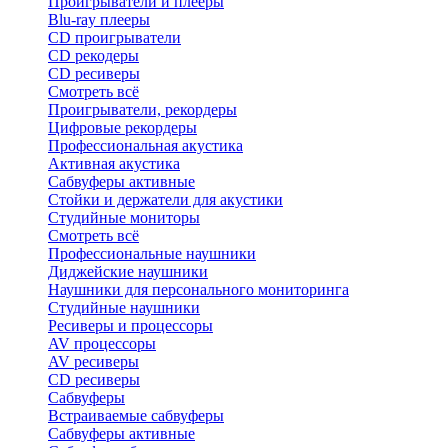
Проигрыватели и плееры
Blu-ray плееры
CD проигрыватели
CD рекодеры
CD ресиверы
Смотреть всё
Проигрыватели, рекордеры
Цифровые рекордеры
Профессиональная акустика
Активная акустика
Сабвуферы активные
Стойки и держатели для акустики
Студийные мониторы
Смотреть всё
Профессиональные наушники
Диджейские наушники
Наушники для персонального мониторинга
Студийные наушники
Ресиверы и процессоры
AV процессоры
AV ресиверы
CD ресиверы
Сабвуферы
Встраиваемые сабвуферы
Сабвуферы активные