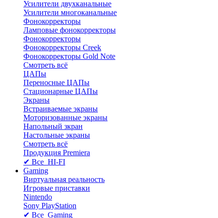
Усилители двухканальные
Усилители многоканальные
Фонокорректоры
Ламповые фонокорректоры
Фонокорректоры
Фонокорректоры Creek
Фонокорректоры Gold Note
Смотреть всё
ЦАПы
Переносные ЦАПы
Стационарные ЦАПы
Экраны
Встраиваемые экраны
Моторизованные экраны
Напольный зкран
Настольные экраны
Смотреть всё
Продукция Premiera
✔ Все HI-FI
Gaming
Виртуальная реальность
Игровые приставки
Nintendo
Sony PlayStation
✔ Все Gaming