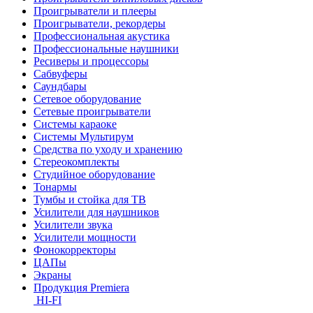
Проигрыватели и плееры
Проигрыватели, рекордеры
Профессиональная акустика
Профессиональные наушники
Ресиверы и процессоры
Сабвуферы
Саундбары
Сетевое оборудование
Сетевые проигрыватели
Системы караоке
Системы Мультирум
Средства по уходу и хранению
Стереокомплекты
Студийное оборудование
Тонармы
Тумбы и стойка для ТВ
Усилители для наушников
Усилители звука
Усилители мощности
Фонокорректоры
ЦАПы
Экраны
Продукция Premiera
HI-FI