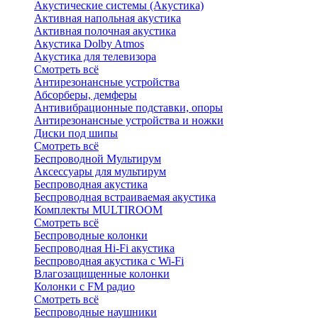
Акустические системы (Акустика)
Активная напольная акустика
Активная полочная акустика
Акустика Dolby Atmos
Акустика для телевизора
Смотреть всё
Антирезонансные устройства
Абсорберы, демферы
Антивибрационные подставки, опоры
Антирезонансные устройства и ножки
Диски под шипы
Смотреть всё
Беспроводной Мультирум
Аксессуары для мультирум
Беспроводная акустика
Беспроводная встраиваемая акустика
Комплекты MULTIROOM
Смотреть всё
Беспроводные колонки
Беспроводная Hi-Fi акустика
Беспроводная акустика с Wi-Fi
Влагозащищенные колонки
Колонки с FM радио
Смотреть всё
Беспроводные наушники