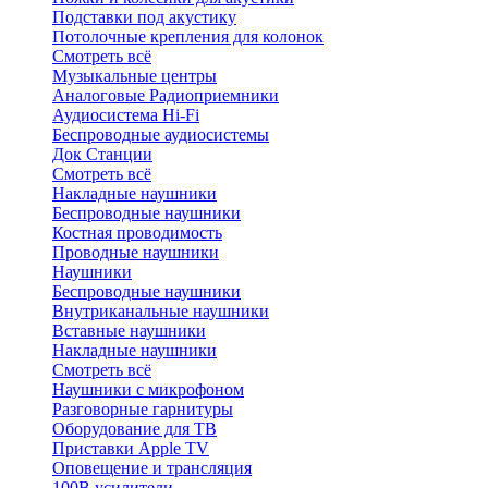
Подставки под акустику
Потолочные крепления для колонок
Смотреть всё
Музыкальные центры
Аналоговые Радиоприемники
Аудиосистема Hi-Fi
Беспроводные аудиосистемы
Док Станции
Смотреть всё
Накладные наушники
Беспроводные наушники
Костная проводимость
Проводные наушники
Наушники
Беспроводные наушники
Внутриканальные наушники
Вставные наушники
Накладные наушники
Смотреть всё
Наушники с микрофоном
Разговорные гарнитуры
Оборудование для ТВ
Приставки Apple TV
Оповещение и трансляция
100В усилители