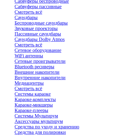
Сабвуферы беспроводные
Сабвуферы пассивные
Смотреть всё
Саундбары
Беспроводные саундбары
Звуковые проекторы
Пассивные саундбары
Саундбары Dolby Atmos
Смотреть всё
Сетевое оборудование
WiFi антенны
Сетевые проигрыватели
Bluetooth ресиверы
Внешние накопители
Внутренние накопители
Медиацентры
Смотреть всё
Системы караоке
Караоке-комплекты
Караоке-микшеры
Караоке-плееры
Системы Мультирум
Аксессуары мультирум
Средства по уходу и хранению
Средства для полировки