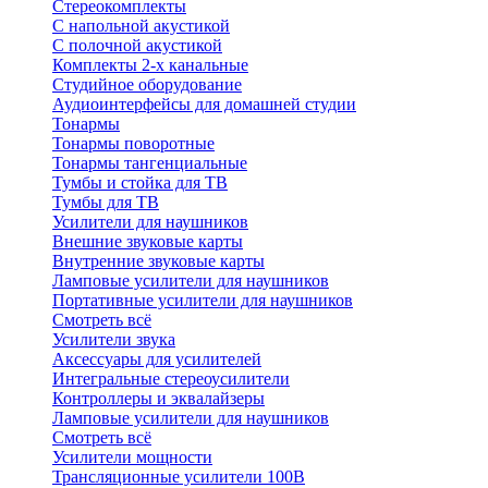
Стереокомплекты
C напольной акустикой
C полочной акустикой
Комплекты 2-х канальные
Студийное оборудование
Аудиоинтерфейсы для домашней студии
Тонармы
Тонармы поворотные
Тонармы тангенциальные
Тумбы и стойка для ТВ
Тумбы для ТВ
Усилители для наушников
Внешние звуковые карты
Внутренние звуковые карты
Ламповые усилители для наушников
Портативные усилители для наушников
Смотреть всё
Усилители звука
Аксессуары для усилителей
Интегральные стереоусилители
Контроллеры и эквалайзеры
Ламповые усилители для наушников
Смотреть всё
Усилители мощности
Трансляционные усилители 100В