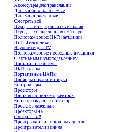
Аксессуары для трансляции
Динамики встраиваемые
Динамики настенные
Смотреть всё
Передача интерфейсных сигналов
Передача сигналов по витой паре
Полноразмерные Hi-Fi наушники
Hi-End наушники
Наушники для TV
Полноразмерные проводные наушники
С активным шумоподавлением
Портативные плееры
Hi-Fi плееры
Портативные ЦАПы
Приборы обработки звука
Контроллеры
Проекторы
Инсталляционные проекторы
Короткофокусные проекторы
Проектор лазерный
Проекторы 4K
Смотреть всё
Проигрыватели виниловых дисков
Проигрыватели винила