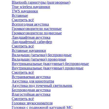
Bluetоoth гарнитуры (разговорные)
True wireless наушники
TWS наушники
Вставные
Смотреть всё
Всепогодная акустика
Громкоговорители настенные
Громкоговорители подвесные
Ландшафтная акустика
Ландшафтный сабвуфер
Смотреть всё
Вставные наушники
Вкладыши (затычки) беспроводные
Вкладыши (затычки) проводные
Внутриканальные (вакуумные) беспроводные
Внутриканальные (вакуумные) проводные
Смотреть всё
Встраиваемая акустика
Акустика для кинотеатра
Акустика под точечный светильник
Беспроводная акустика
Влагостойкая акустика
Смотреть всё
Головки звукоснимателя
Головки с подвижной катушкой MC