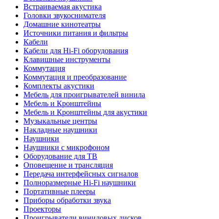
Встраиваемая акустика
Головки звукоснимателя
Домашние кинотеатры
Источники питания и фильтры
Кабели
Кабели для Hi-Fi оборудования
Клавишные инструменты
Коммутация
Коммутация и преобразование
Комплекты акустики
Мебель для проигрывателей винила
Мебель и Кронштейны
Мебель и Кронштейны для акустики
Музыкальные центры
Накладные наушники
Наушники
Наушники с микрофоном
Оборудование для ТВ
Оповещение и трансляция
Передача интерфейсных сигналов
Полноразмерные Hi-Fi наушники
Портативные плееры
Приборы обработки звука
Проекторы
Проигрыватели виниловых дисков