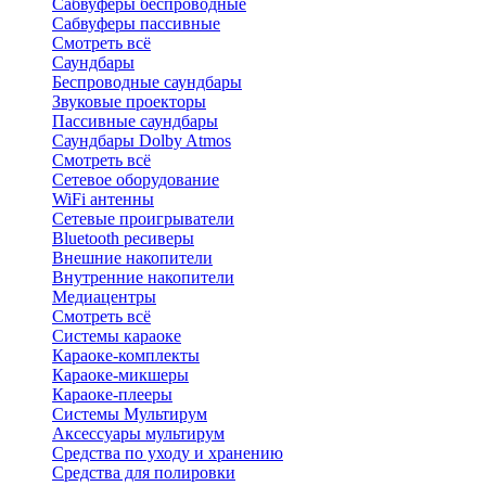
Сабвуферы беспроводные
Сабвуферы пассивные
Смотреть всё
Саундбары
Беспроводные саундбары
Звуковые проекторы
Пассивные саундбары
Саундбары Dolby Atmos
Смотреть всё
Сетевое оборудование
WiFi антенны
Сетевые проигрыватели
Bluetooth ресиверы
Внешние накопители
Внутренние накопители
Медиацентры
Смотреть всё
Системы караоке
Караоке-комплекты
Караоке-микшеры
Караоке-плееры
Системы Мультирум
Аксессуары мультирум
Средства по уходу и хранению
Средства для полировки