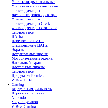
Усилители двухканальные
Усилители многоканальные
Фонокорректоры
Ламповые фонокорректоры
Фонокорректоры
Фонокорректоры Creek
Фонокорректоры Gold Note
Смотреть всё
ЦАПы
Переносные ЦАПы
Стационарные ЦАПы
Экраны
Встраиваемые экраны
Моторизованные экраны
Напольный зкран
Настольные экраны
Смотреть всё
Продукция Premiera
✔ Все HI-FI
Gaming
Виртуальная реальность
Игровые приставки
Nintendo
Sony PlayStation
✔ Все Gaming