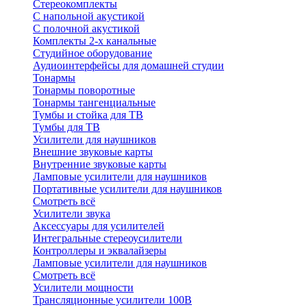
Стереокомплекты
C напольной акустикой
C полочной акустикой
Комплекты 2-х канальные
Студийное оборудование
Аудиоинтерфейсы для домашней студии
Тонармы
Тонармы поворотные
Тонармы тангенциальные
Тумбы и стойка для ТВ
Тумбы для ТВ
Усилители для наушников
Внешние звуковые карты
Внутренние звуковые карты
Ламповые усилители для наушников
Портативные усилители для наушников
Смотреть всё
Усилители звука
Аксессуары для усилителей
Интегральные стереоусилители
Контроллеры и эквалайзеры
Ламповые усилители для наушников
Смотреть всё
Усилители мощности
Трансляционные усилители 100В