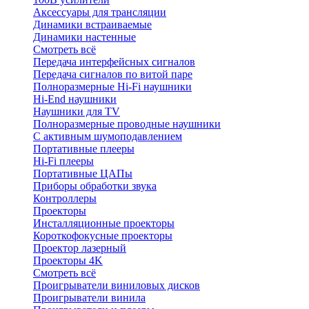
Аксессуары для трансляции
Динамики встраиваемые
Динамики настенные
Смотреть всё
Передача интерфейсных сигналов
Передача сигналов по витой паре
Полноразмерные Hi-Fi наушники
Hi-End наушники
Наушники для TV
Полноразмерные проводные наушники
С активным шумоподавлением
Портативные плееры
Hi-Fi плееры
Портативные ЦАПы
Приборы обработки звука
Контроллеры
Проекторы
Инсталляционные проекторы
Короткофокусные проекторы
Проектор лазерный
Проекторы 4K
Смотреть всё
Проигрыватели виниловых дисков
Проигрыватели винила