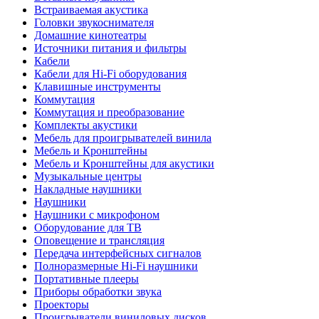
Встраиваемая акустика
Головки звукоснимателя
Домашние кинотеатры
Источники питания и фильтры
Кабели
Кабели для Hi-Fi оборудования
Клавишные инструменты
Коммутация
Коммутация и преобразование
Комплекты акустики
Мебель для проигрывателей винила
Мебель и Кронштейны
Мебель и Кронштейны для акустики
Музыкальные центры
Накладные наушники
Наушники
Наушники с микрофоном
Оборудование для ТВ
Оповещение и трансляция
Передача интерфейсных сигналов
Полноразмерные Hi-Fi наушники
Портативные плееры
Приборы обработки звука
Проекторы
Проигрыватели виниловых дисков