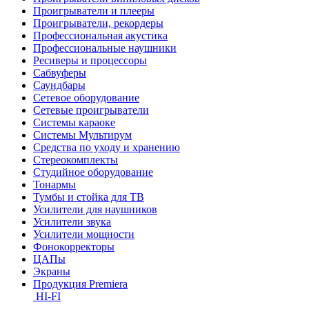
Проигрыватели и плееры
Проигрыватели, рекордеры
Профессиональная акустика
Профессиональные наушники
Ресиверы и процессоры
Сабвуферы
Саундбары
Сетевое оборудование
Сетевые проигрыватели
Системы караоке
Системы Мультирум
Средства по уходу и хранению
Стереокомплекты
Студийное оборудование
Тонармы
Тумбы и стойка для ТВ
Усилители для наушников
Усилители звука
Усилители мощности
Фонокорректоры
ЦАПы
Экраны
Продукция Premiera
HI-FI