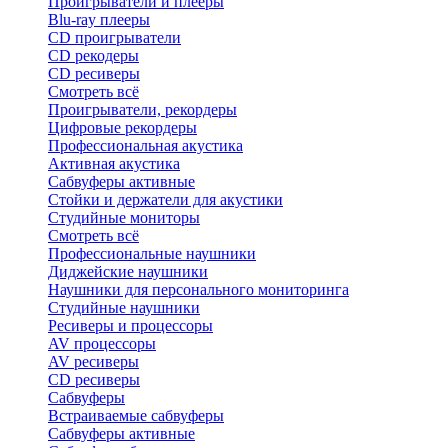
Проигрыватели и плееры
Blu-ray плееры
CD проигрыватели
CD рекодеры
CD ресиверы
Смотреть всё
Проигрыватели, рекордеры
Цифровые рекордеры
Профессиональная акустика
Активная акустика
Сабвуферы активные
Стойки и держатели для акустики
Студийные мониторы
Смотреть всё
Профессиональные наушники
Диджейские наушники
Наушники для персонального мониторинга
Студийные наушники
Ресиверы и процессоры
AV процессоры
AV ресиверы
CD ресиверы
Сабвуферы
Встраиваемые сабвуферы
Сабвуферы активные