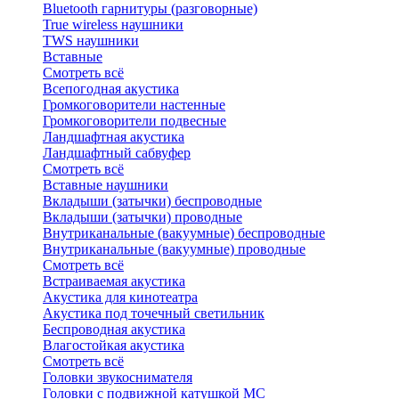
Bluetоoth гарнитуры (разговорные)
True wireless наушники
TWS наушники
Вставные
Смотреть всё
Всепогодная акустика
Громкоговорители настенные
Громкоговорители подвесные
Ландшафтная акустика
Ландшафтный сабвуфер
Смотреть всё
Вставные наушники
Вкладыши (затычки) беспроводные
Вкладыши (затычки) проводные
Внутриканальные (вакуумные) беспроводные
Внутриканальные (вакуумные) проводные
Смотреть всё
Встраиваемая акустика
Акустика для кинотеатра
Акустика под точечный светильник
Беспроводная акустика
Влагостойкая акустика
Смотреть всё
Головки звукоснимателя
Головки с подвижной катушкой MC