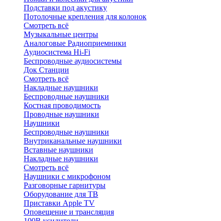
Подставки под акустику
Потолочные крепления для колонок
Смотреть всё
Музыкальные центры
Аналоговые Радиоприемники
Аудиосистема Hi-Fi
Беспроводные аудиосистемы
Док Станции
Смотреть всё
Накладные наушники
Беспроводные наушники
Костная проводимость
Проводные наушники
Наушники
Беспроводные наушники
Внутриканальные наушники
Вставные наушники
Накладные наушники
Смотреть всё
Наушники с микрофоном
Разговорные гарнитуры
Оборудование для ТВ
Приставки Apple TV
Оповещение и трансляция
100В усилители