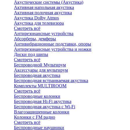
Акустические системы (Акустика)
Активная напольная акустика
Активная полочная акустика
Акустика Dolby Atmos
Акустика для телевизора
Смотреть всё
Антирезонансные устройства
Абсорберы, демферы
Антивибрационные подставки, опоры
Антирезонансные устройства и ножки
Диски под шипы
Смотреть всё
Беспроводной Мультирум
Аксессуары для мультирум
Беспроводная акустика
Беспроводная встраиваемая акустика
Комплекты MULTIROOM
Смотреть всё
Беспроводные колонки
Беспроводная Hi-Fi акустика
Беспроводная акустика с Wi-Fi
Влагозащищенные колонки
Колонки с FM радио
Смотреть всё
Беспроводные наушники