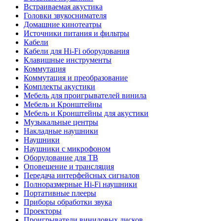
Встраиваемая акустика
Головки звукоснимателя
Домашние кинотеатры
Источники питания и фильтры
Кабели
Кабели для Hi-Fi оборудования
Клавишные инструменты
Коммутация
Коммутация и преобразование
Комплекты акустики
Мебель для проигрывателей винила
Мебель и Кронштейны
Мебель и Кронштейны для акустики
Музыкальные центры
Накладные наушники
Наушники
Наушники с микрофоном
Оборудование для ТВ
Оповещение и трансляция
Передача интерфейсных сигналов
Полноразмерные Hi-Fi наушники
Портативные плееры
Приборы обработки звука
Проекторы
Проигрыватели виниловых дисков