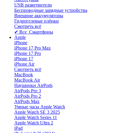
USB разветвители
Беспроводные зарядные устройства
Внешние аккумуляторы
Гидрогелевые плёнки
Смотреть всё
✔ Все Смартфоны
Apple
iPhone
iPhone 17 Pro Max
iPhone 17 Pro
iPhone 17
iPhone Air
Смотреть всё
MacBook
MacBook Air
Наушники AirPods
AirPods Pro 3
AirPods Pro 2
AirPods Max
Умные часы Apple Watch
Apple Watch SE 3 2025
Apple Watch Series 11
Apple Watch Ultra 2
iPad