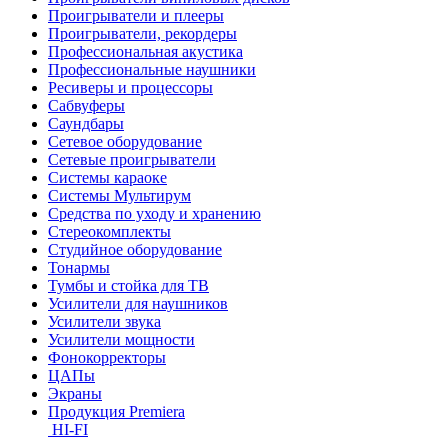
Проигрыватели и плееры
Проигрыватели, рекордеры
Профессиональная акустика
Профессиональные наушники
Ресиверы и процессоры
Сабвуферы
Саундбары
Сетевое оборудование
Сетевые проигрыватели
Системы караоке
Системы Мультирум
Средства по уходу и хранению
Стереокомплекты
Студийное оборудование
Тонармы
Тумбы и стойка для ТВ
Усилители для наушников
Усилители звука
Усилители мощности
Фонокорректоры
ЦАПы
Экраны
Продукция Premiera
HI-FI