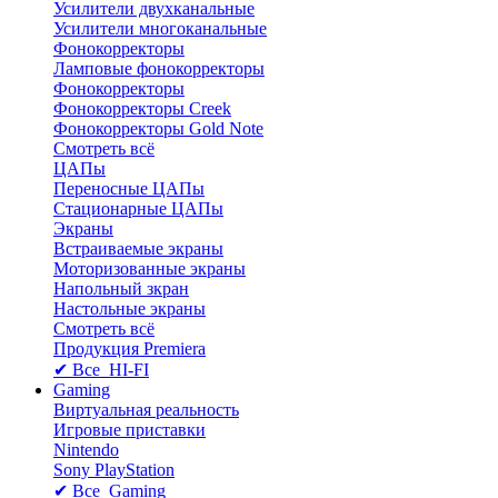
Усилители двухканальные
Усилители многоканальные
Фонокорректоры
Ламповые фонокорректоры
Фонокорректоры
Фонокорректоры Creek
Фонокорректоры Gold Note
Смотреть всё
ЦАПы
Переносные ЦАПы
Стационарные ЦАПы
Экраны
Встраиваемые экраны
Моторизованные экраны
Напольный зкран
Настольные экраны
Смотреть всё
Продукция Premiera
✔ Все HI-FI
Gaming
Виртуальная реальность
Игровые приставки
Nintendo
Sony PlayStation
✔ Все Gaming