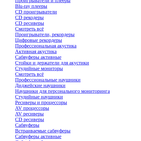
Проигрыватели и плееры
Blu-ray плееры
CD проигрыватели
CD рекодеры
CD ресиверы
Смотреть всё
Проигрыватели, рекордеры
Цифровые рекордеры
Профессиональная акустика
Активная акустика
Сабвуферы активные
Стойки и держатели для акустики
Студийные мониторы
Смотреть всё
Профессиональные наушники
Диджейские наушники
Наушники для персонального мониторинга
Студийные наушники
Ресиверы и процессоры
AV процессоры
AV ресиверы
CD ресиверы
Сабвуферы
Встраиваемые сабвуферы
Сабвуферы активные