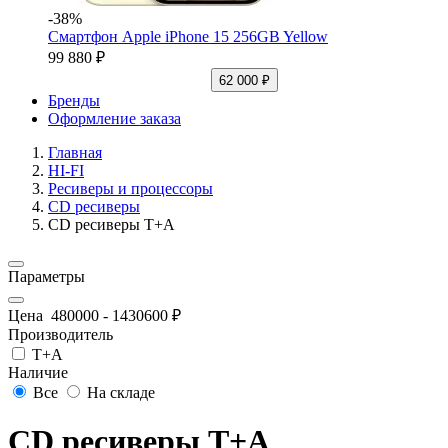
-38%
Смартфон Apple iPhone 15 256GB Yellow
99 880 ₽
62 000 ₽
Бренды
Оформление заказа
Главная
HI-FI
Ресиверы и процессоры
CD ресиверы
CD ресиверы T+A
Параметры
Цена
480000
-
1430600
₽
Производитель
T+A
Наличие
Все
На складе
CD ресиверы T+A