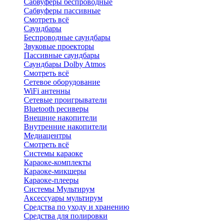
Сабвуферы беспроводные
Сабвуферы пассивные
Смотреть всё
Саундбары
Беспроводные саундбары
Звуковые проекторы
Пассивные саундбары
Саундбары Dolby Atmos
Смотреть всё
Сетевое оборудование
WiFi антенны
Сетевые проигрыватели
Bluetooth ресиверы
Внешние накопители
Внутренние накопители
Медиацентры
Смотреть всё
Системы караоке
Караоке-комплекты
Караоке-микшеры
Караоке-плееры
Системы Мультирум
Аксессуары мультирум
Средства по уходу и хранению
Средства для полировки