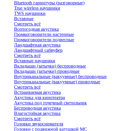
Bluetоoth гарнитуры (разговорные)
True wireless наушники
TWS наушники
Вставные
Смотреть всё
Всепогодная акустика
Громкоговорители настенные
Громкоговорители подвесные
Ландшафтная акустика
Ландшафтный сабвуфер
Смотреть всё
Вставные наушники
Вкладыши (затычки) беспроводные
Вкладыши (затычки) проводные
Внутриканальные (вакуумные) беспроводные
Внутриканальные (вакуумные) проводные
Смотреть всё
Встраиваемая акустика
Акустика для кинотеатра
Акустика под точечный светильник
Беспроводная акустика
Влагостойкая акустика
Смотреть всё
Головки звукоснимателя
Головки с подвижной катушкой MC