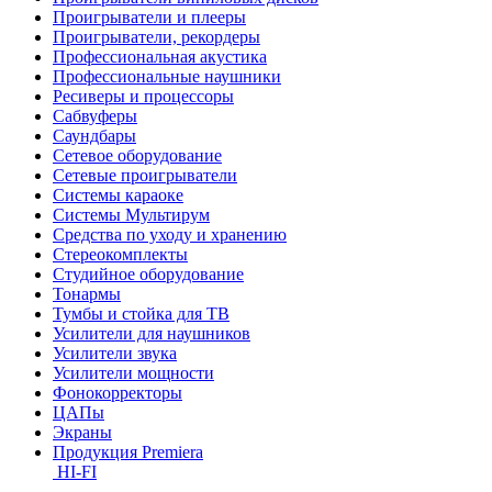
Проигрыватели и плееры
Проигрыватели, рекордеры
Профессиональная акустика
Профессиональные наушники
Ресиверы и процессоры
Сабвуферы
Саундбары
Сетевое оборудование
Сетевые проигрыватели
Системы караоке
Системы Мультирум
Средства по уходу и хранению
Стереокомплекты
Студийное оборудование
Тонармы
Тумбы и стойка для ТВ
Усилители для наушников
Усилители звука
Усилители мощности
Фонокорректоры
ЦАПы
Экраны
Продукция Premiera
HI-FI