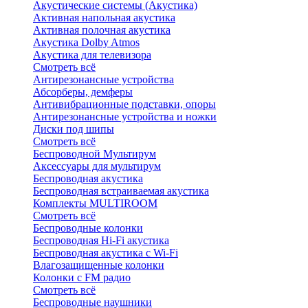
Акустические системы (Акустика)
Активная напольная акустика
Активная полочная акустика
Акустика Dolby Atmos
Акустика для телевизора
Смотреть всё
Антирезонансные устройства
Абсорберы, демферы
Антивибрационные подставки, опоры
Антирезонансные устройства и ножки
Диски под шипы
Смотреть всё
Беспроводной Мультирум
Аксессуары для мультирум
Беспроводная акустика
Беспроводная встраиваемая акустика
Комплекты MULTIROOM
Смотреть всё
Беспроводные колонки
Беспроводная Hi-Fi акустика
Беспроводная акустика с Wi-Fi
Влагозащищенные колонки
Колонки с FM радио
Смотреть всё
Беспроводные наушники