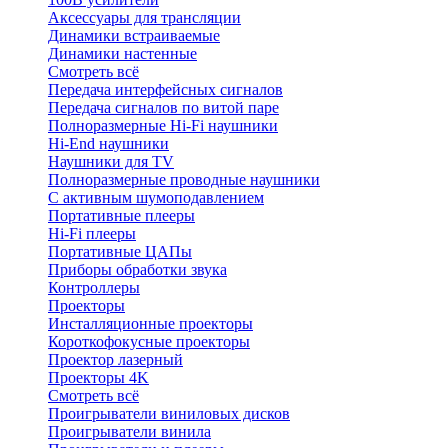
Аксессуары для трансляции
Динамики встраиваемые
Динамики настенные
Смотреть всё
Передача интерфейсных сигналов
Передача сигналов по витой паре
Полноразмерные Hi-Fi наушники
Hi-End наушники
Наушники для TV
Полноразмерные проводные наушники
С активным шумоподавлением
Портативные плееры
Hi-Fi плееры
Портативные ЦАПы
Приборы обработки звука
Контроллеры
Проекторы
Инсталляционные проекторы
Короткофокусные проекторы
Проектор лазерный
Проекторы 4K
Смотреть всё
Проигрыватели виниловых дисков
Проигрыватели винила