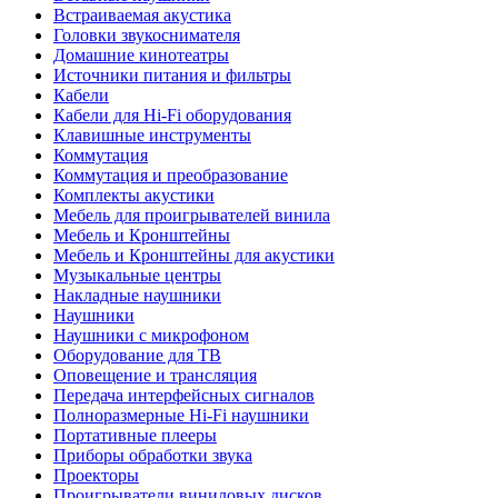
Встраиваемая акустика
Головки звукоснимателя
Домашние кинотеатры
Источники питания и фильтры
Кабели
Кабели для Hi-Fi оборудования
Клавишные инструменты
Коммутация
Коммутация и преобразование
Комплекты акустики
Мебель для проигрывателей винила
Мебель и Кронштейны
Мебель и Кронштейны для акустики
Музыкальные центры
Накладные наушники
Наушники
Наушники с микрофоном
Оборудование для ТВ
Оповещение и трансляция
Передача интерфейсных сигналов
Полноразмерные Hi-Fi наушники
Портативные плееры
Приборы обработки звука
Проекторы
Проигрыватели виниловых дисков