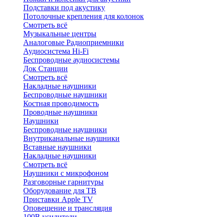
Подставки под акустику
Потолочные крепления для колонок
Смотреть всё
Музыкальные центры
Аналоговые Радиоприемники
Аудиосистема Hi-Fi
Беспроводные аудиосистемы
Док Станции
Смотреть всё
Накладные наушники
Беспроводные наушники
Костная проводимость
Проводные наушники
Наушники
Беспроводные наушники
Внутриканальные наушники
Вставные наушники
Накладные наушники
Смотреть всё
Наушники с микрофоном
Разговорные гарнитуры
Оборудование для ТВ
Приставки Apple TV
Оповещение и трансляция
100В усилители