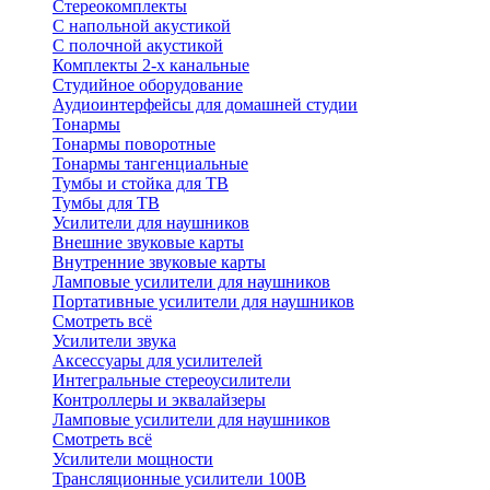
Стереокомплекты
C напольной акустикой
C полочной акустикой
Комплекты 2-х канальные
Студийное оборудование
Аудиоинтерфейсы для домашней студии
Тонармы
Тонармы поворотные
Тонармы тангенциальные
Тумбы и стойка для ТВ
Тумбы для ТВ
Усилители для наушников
Внешние звуковые карты
Внутренние звуковые карты
Ламповые усилители для наушников
Портативные усилители для наушников
Смотреть всё
Усилители звука
Аксессуары для усилителей
Интегральные стереоусилители
Контроллеры и эквалайзеры
Ламповые усилители для наушников
Смотреть всё
Усилители мощности
Трансляционные усилители 100В