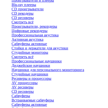
Проигрыватели и плееры
Blu-ray плееры
CD проигрыватели
CD рекодеры
CD ресиверы
Смотреть всё
Проигрыватели, рекордеры
Цифровые рекордеры
Профессиональная акустика
Активная акустика
Сабвуферы активные
Стойки и держатели для акустики
Студийные мониторы
Смотреть всё
Профессиональные наушники
Диджейские наушники
Наушники для персонального мониторинга
Студийные наушники
Ресиверы и процессоры
AV процессоры
AV ресиверы
CD ресиверы
Сабвуферы
Встраиваемые сабвуферы
Сабвуферы активные