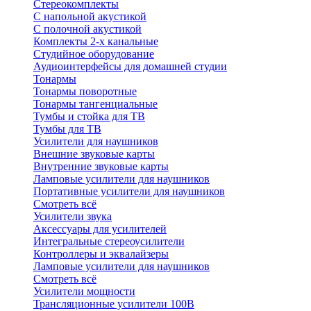
Стереокомплекты
C напольной акустикой
C полочной акустикой
Комплекты 2-х канальные
Студийное оборудование
Аудиоинтерфейсы для домашней студии
Тонармы
Тонармы поворотные
Тонармы тангенциальные
Тумбы и стойка для ТВ
Тумбы для ТВ
Усилители для наушников
Внешние звуковые карты
Внутренние звуковые карты
Ламповые усилители для наушников
Портативные усилители для наушников
Смотреть всё
Усилители звука
Аксессуары для усилителей
Интегральные стереоусилители
Контроллеры и эквалайзеры
Ламповые усилители для наушников
Смотреть всё
Усилители мощности
Трансляционные усилители 100В