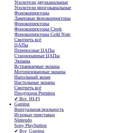
Усилители двухканальные
Усилители многоканальные
Фонокорректоры
Ламповые фонокорректоры
Фонокорректоры
Фонокорректоры Creek
Фонокорректоры Gold Note
Смотреть всё
ЦАПы
Переносные ЦАПы
Стационарные ЦАПы
Экраны
Встраиваемые экраны
Моторизованные экраны
Напольный зкран
Настольные экраны
Смотреть всё
Продукция Premiera
✔ Все HI-FI
Gaming
Виртуальная реальность
Игровые приставки
Nintendo
Sony PlayStation
✔ Все Gaming