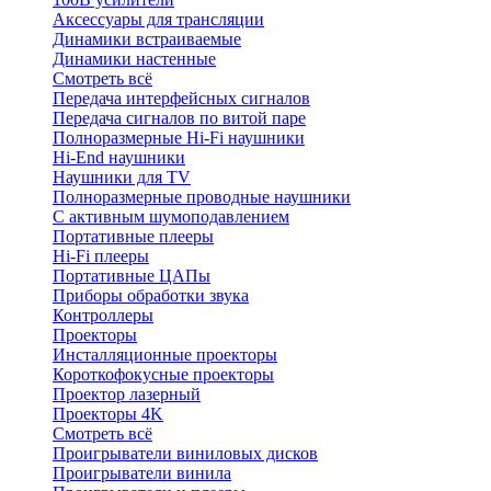
Аксессуары для трансляции
Динамики встраиваемые
Динамики настенные
Смотреть всё
Передача интерфейсных сигналов
Передача сигналов по витой паре
Полноразмерные Hi-Fi наушники
Hi-End наушники
Наушники для TV
Полноразмерные проводные наушники
С активным шумоподавлением
Портативные плееры
Hi-Fi плееры
Портативные ЦАПы
Приборы обработки звука
Контроллеры
Проекторы
Инсталляционные проекторы
Короткофокусные проекторы
Проектор лазерный
Проекторы 4K
Смотреть всё
Проигрыватели виниловых дисков
Проигрыватели винила