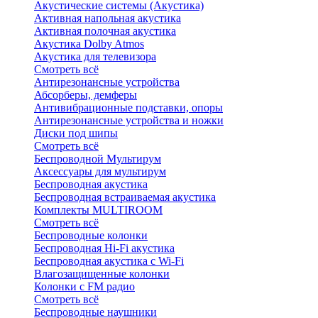
Акустические системы (Акустика)
Активная напольная акустика
Активная полочная акустика
Акустика Dolby Atmos
Акустика для телевизора
Смотреть всё
Антирезонансные устройства
Абсорберы, демферы
Антивибрационные подставки, опоры
Антирезонансные устройства и ножки
Диски под шипы
Смотреть всё
Беспроводной Мультирум
Аксессуары для мультирум
Беспроводная акустика
Беспроводная встраиваемая акустика
Комплекты MULTIROOM
Смотреть всё
Беспроводные колонки
Беспроводная Hi-Fi акустика
Беспроводная акустика с Wi-Fi
Влагозащищенные колонки
Колонки с FM радио
Смотреть всё
Беспроводные наушники