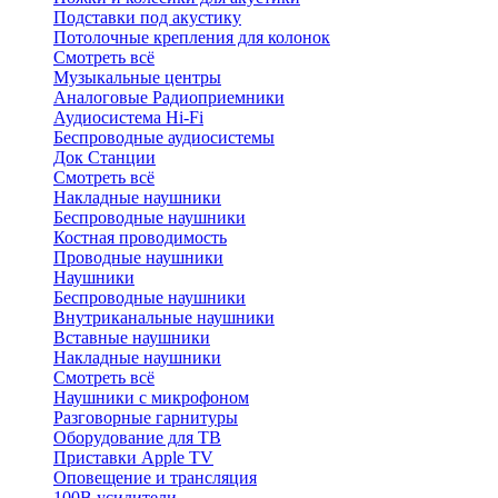
Подставки под акустику
Потолочные крепления для колонок
Смотреть всё
Музыкальные центры
Аналоговые Радиоприемники
Аудиосистема Hi-Fi
Беспроводные аудиосистемы
Док Станции
Смотреть всё
Накладные наушники
Беспроводные наушники
Костная проводимость
Проводные наушники
Наушники
Беспроводные наушники
Внутриканальные наушники
Вставные наушники
Накладные наушники
Смотреть всё
Наушники с микрофоном
Разговорные гарнитуры
Оборудование для ТВ
Приставки Apple TV
Оповещение и трансляция
100В усилители