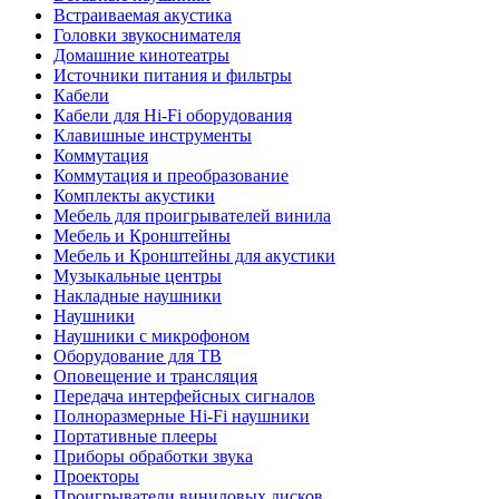
Встраиваемая акустика
Головки звукоснимателя
Домашние кинотеатры
Источники питания и фильтры
Кабели
Кабели для Hi-Fi оборудования
Клавишные инструменты
Коммутация
Коммутация и преобразование
Комплекты акустики
Мебель для проигрывателей винила
Мебель и Кронштейны
Мебель и Кронштейны для акустики
Музыкальные центры
Накладные наушники
Наушники
Наушники с микрофоном
Оборудование для ТВ
Оповещение и трансляция
Передача интерфейсных сигналов
Полноразмерные Hi-Fi наушники
Портативные плееры
Приборы обработки звука
Проекторы
Проигрыватели виниловых дисков