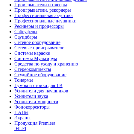
Проигрыватели и плееры
Проигрыватели, рекордеры
Профессиональная акустика
Профессиональные наушники
Ресиверы и процессоры
Сабвуферы
Саундбары
Сетевое оборудование
Сетевые проигрыватели
Системы караоке
Системы Мультирум
Средства по уходу и хранению
Стереокомплекты
Студийное оборудование
Тонармы
Тумбы и стойка для ТВ
Усилители для наушников
Усилители звука
Усилители мощности
Фонокорректоры
ЦАПы
Экраны
Продукция Premiera
HI-FI