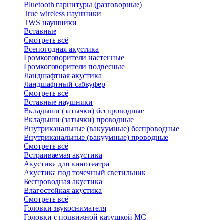
Bluetоoth гарнитуры (разговорные)
True wireless наушники
TWS наушники
Вставные
Смотреть всё
Всепогодная акустика
Громкоговорители настенные
Громкоговорители подвесные
Ландшафтная акустика
Ландшафтный сабвуфер
Смотреть всё
Вставные наушники
Вкладыши (затычки) беспроводные
Вкладыши (затычки) проводные
Внутриканальные (вакуумные) беспроводные
Внутриканальные (вакуумные) проводные
Смотреть всё
Встраиваемая акустика
Акустика для кинотеатра
Акустика под точечный светильник
Беспроводная акустика
Влагостойкая акустика
Смотреть всё
Головки звукоснимателя
Головки с подвижной катушкой MC