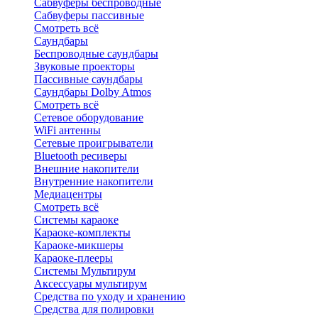
Сабвуферы беспроводные
Сабвуферы пассивные
Смотреть всё
Саундбары
Беспроводные саундбары
Звуковые проекторы
Пассивные саундбары
Саундбары Dolby Atmos
Смотреть всё
Сетевое оборудование
WiFi антенны
Сетевые проигрыватели
Bluetooth ресиверы
Внешние накопители
Внутренние накопители
Медиацентры
Смотреть всё
Системы караоке
Караоке-комплекты
Караоке-микшеры
Караоке-плееры
Системы Мультирум
Аксессуары мультирум
Средства по уходу и хранению
Средства для полировки