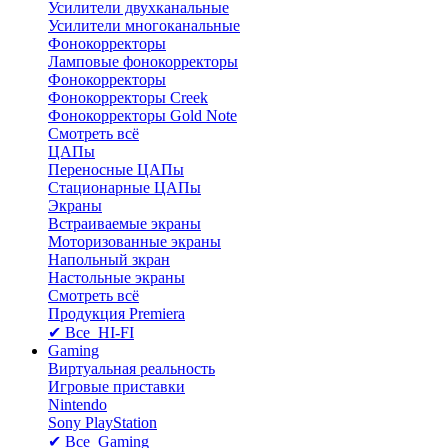
Усилители двухканальные
Усилители многоканальные
Фонокорректоры
Ламповые фонокорректоры
Фонокорректоры
Фонокорректоры Creek
Фонокорректоры Gold Note
Смотреть всё
ЦАПы
Переносные ЦАПы
Стационарные ЦАПы
Экраны
Встраиваемые экраны
Моторизованные экраны
Напольный зкран
Настольные экраны
Смотреть всё
Продукция Premiera
✔ Все HI-FI
Gaming
Виртуальная реальность
Игровые приставки
Nintendo
Sony PlayStation
✔ Все Gaming