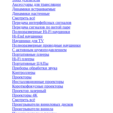
Аксессуары для трансляции
Динамики встраиваемые
Динамики настенные
Смотреть всё
Передача интерфейсных сигналов
Передача сигналов по витой паре
Полноразмерные Hi-Fi наушники
Hi-End наушники
Наушники для TV
Полноразмерные проводные наушники
С активным шумоподавлением
Портативные плееры
Hi-Fi плееры
Портативные ЦАПы
Приборы обработки звука
Контроллеры
Проекторы
Инсталляционные проекторы
Короткофокусные проекторы
Проектор лазерный
Проекторы 4K
Смотреть всё
Проигрыватели виниловых дисков
Проигрыватели винила