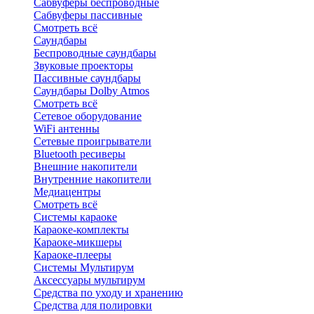
Сабвуферы беспроводные
Сабвуферы пассивные
Смотреть всё
Саундбары
Беспроводные саундбары
Звуковые проекторы
Пассивные саундбары
Саундбары Dolby Atmos
Смотреть всё
Сетевое оборудование
WiFi антенны
Сетевые проигрыватели
Bluetooth ресиверы
Внешние накопители
Внутренние накопители
Медиацентры
Смотреть всё
Системы караоке
Караоке-комплекты
Караоке-микшеры
Караоке-плееры
Системы Мультирум
Аксессуары мультирум
Средства по уходу и хранению
Средства для полировки