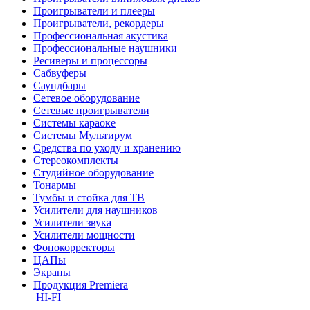
Проигрыватели и плееры
Проигрыватели, рекордеры
Профессиональная акустика
Профессиональные наушники
Ресиверы и процессоры
Сабвуферы
Саундбары
Сетевое оборудование
Сетевые проигрыватели
Системы караоке
Системы Мультирум
Средства по уходу и хранению
Стереокомплекты
Студийное оборудование
Тонармы
Тумбы и стойка для ТВ
Усилители для наушников
Усилители звука
Усилители мощности
Фонокорректоры
ЦАПы
Экраны
Продукция Premiera
HI-FI