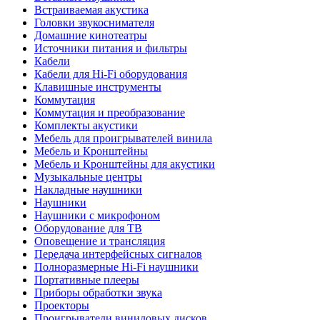
Встраиваемая акустика
Головки звукоснимателя
Домашние кинотеатры
Источники питания и фильтры
Кабели
Кабели для Hi-Fi оборудования
Клавишные инструменты
Коммутация
Коммутация и преобразование
Комплекты акустики
Мебель для проигрывателей винила
Мебель и Кронштейны
Мебель и Кронштейны для акустики
Музыкальные центры
Накладные наушники
Наушники
Наушники с микрофоном
Оборудование для ТВ
Оповещение и трансляция
Передача интерфейсных сигналов
Полноразмерные Hi-Fi наушники
Портативные плееры
Приборы обработки звука
Проекторы
Проигрыватели виниловых дисков