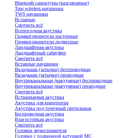
Bluetоoth гарнитуры (разговорные)
True wireless наушники
TWS наушники
Вставные
Смотреть всё
Всепогодная акустика
Громкоговорители настенные
Громкоговорители подвесные
Ландшафтная акустика
Ландшафтный сабвуфер
Смотреть всё
Вставные наушники
Вкладыши (затычки) беспроводные
Вкладыши (затычки) проводные
Внутриканальные (вакуумные) беспроводные
Внутриканальные (вакуумные) проводные
Смотреть всё
Встраиваемая акустика
Акустика для кинотеатра
Акустика под точечный светильник
Беспроводная акустика
Влагостойкая акустика
Смотреть всё
Головки звукоснимателя
Головки с подвижной катушкой MC