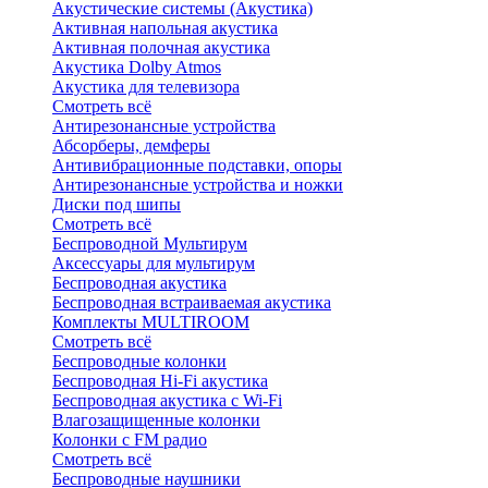
Акустические системы (Акустика)
Активная напольная акустика
Активная полочная акустика
Акустика Dolby Atmos
Акустика для телевизора
Смотреть всё
Антирезонансные устройства
Абсорберы, демферы
Антивибрационные подставки, опоры
Антирезонансные устройства и ножки
Диски под шипы
Смотреть всё
Беспроводной Мультирум
Аксессуары для мультирум
Беспроводная акустика
Беспроводная встраиваемая акустика
Комплекты MULTIROOM
Смотреть всё
Беспроводные колонки
Беспроводная Hi-Fi акустика
Беспроводная акустика с Wi-Fi
Влагозащищенные колонки
Колонки с FM радио
Смотреть всё
Беспроводные наушники