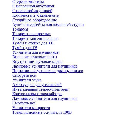
Стереокомплекты
C напольной акустикой
C полочной акустикой
Комплекты 2-х канальные
Студийное оборудование
Аудиоинтерфейсы для домашней студии
Тонармы
Тонармы поворотные
Тонармы тангенциальные
Тумбы и стойка для ТВ
Тумбы для ТВ
Усилители для наушников
Внешние звуковые карты
Внутренние звуковые карты
Ламповые усилители для наушников
Портативные усилители для наушников
Смотреть всё
Усилители звука
Аксессуары для усилителей
Интегральные стереоусилители
Контроллеры и эквалайзеры
Ламповые усилители для наушников
Смотреть всё
Усилители мощности
Трансляционные усилители 100В