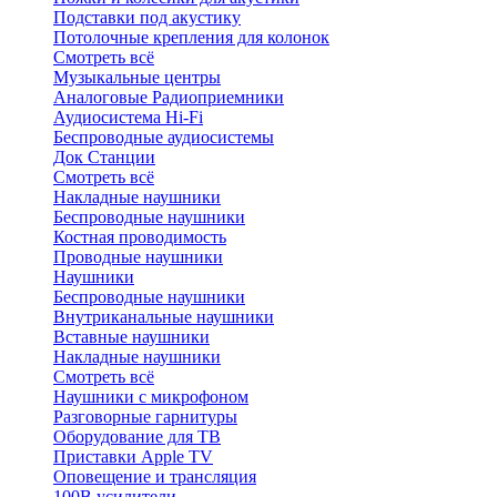
Подставки под акустику
Потолочные крепления для колонок
Смотреть всё
Музыкальные центры
Аналоговые Радиоприемники
Аудиосистема Hi-Fi
Беспроводные аудиосистемы
Док Станции
Смотреть всё
Накладные наушники
Беспроводные наушники
Костная проводимость
Проводные наушники
Наушники
Беспроводные наушники
Внутриканальные наушники
Вставные наушники
Накладные наушники
Смотреть всё
Наушники с микрофоном
Разговорные гарнитуры
Оборудование для ТВ
Приставки Apple TV
Оповещение и трансляция
100В усилители