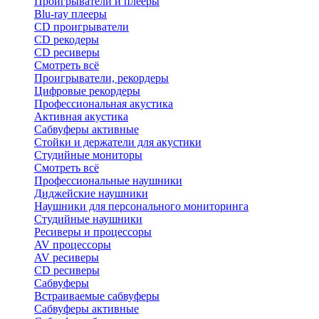
Проигрыватели и плееры
Blu-ray плееры
CD проигрыватели
CD рекодеры
CD ресиверы
Смотреть всё
Проигрыватели, рекордеры
Цифровые рекордеры
Профессиональная акустика
Активная акустика
Сабвуферы активные
Стойки и держатели для акустики
Студийные мониторы
Смотреть всё
Профессиональные наушники
Диджейские наушники
Наушники для персонального мониторинга
Студийные наушники
Ресиверы и процессоры
AV процессоры
AV ресиверы
CD ресиверы
Сабвуферы
Встраиваемые сабвуферы
Сабвуферы активные