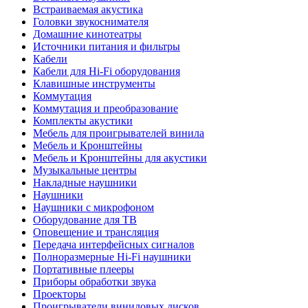
Встраиваемая акустика
Головки звукоснимателя
Домашние кинотеатры
Источники питания и фильтры
Кабели
Кабели для Hi-Fi оборудования
Клавишные инструменты
Коммутация
Коммутация и преобразование
Комплекты акустики
Мебель для проигрывателей винила
Мебель и Кронштейны
Мебель и Кронштейны для акустики
Музыкальные центры
Накладные наушники
Наушники
Наушники с микрофоном
Оборудование для ТВ
Оповещение и трансляция
Передача интерфейсных сигналов
Полноразмерные Hi-Fi наушники
Портативные плееры
Приборы обработки звука
Проекторы
Проигрыватели виниловых дисков