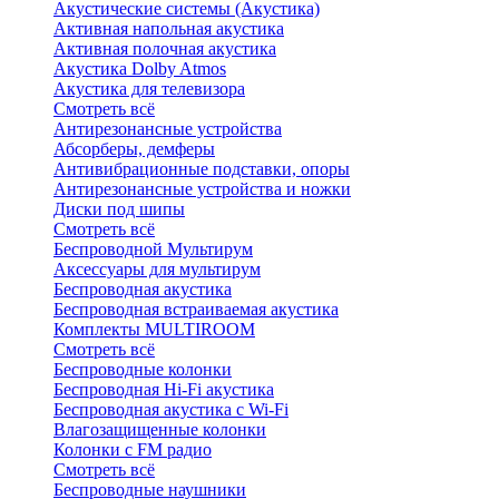
Акустические системы (Акустика)
Активная напольная акустика
Активная полочная акустика
Акустика Dolby Atmos
Акустика для телевизора
Смотреть всё
Антирезонансные устройства
Абсорберы, демферы
Антивибрационные подставки, опоры
Антирезонансные устройства и ножки
Диски под шипы
Смотреть всё
Беспроводной Мультирум
Аксессуары для мультирум
Беспроводная акустика
Беспроводная встраиваемая акустика
Комплекты MULTIROOM
Смотреть всё
Беспроводные колонки
Беспроводная Hi-Fi акустика
Беспроводная акустика с Wi-Fi
Влагозащищенные колонки
Колонки с FM радио
Смотреть всё
Беспроводные наушники