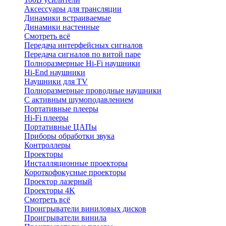
Аксессуары для трансляции
Динамики встраиваемые
Динамики настенные
Смотреть всё
Передача интерфейсных сигналов
Передача сигналов по витой паре
Полноразмерные Hi-Fi наушники
Hi-End наушники
Наушники для TV
Полноразмерные проводные наушники
С активным шумоподавлением
Портативные плееры
Hi-Fi плееры
Портативные ЦАПы
Приборы обработки звука
Контроллеры
Проекторы
Инсталляционные проекторы
Короткофокусные проекторы
Проектор лазерный
Проекторы 4K
Смотреть всё
Проигрыватели виниловых дисков
Проигрыватели винила