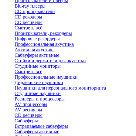
Проигрыватели и плееры
Blu-ray плееры
CD проигрыватели
CD рекодеры
CD ресиверы
Смотреть всё
Проигрыватели, рекордеры
Цифровые рекордеры
Профессиональная акустика
Активная акустика
Сабвуферы активные
Стойки и держатели для акустики
Студийные мониторы
Смотреть всё
Профессиональные наушники
Диджейские наушники
Наушники для персонального мониторинга
Студийные наушники
Ресиверы и процессоры
AV процессоры
AV ресиверы
CD ресиверы
Сабвуферы
Встраиваемые сабвуферы
Сабвуферы активные