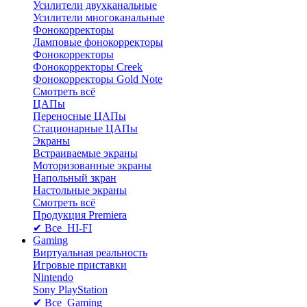
Усилители двухканальные
Усилители многоканальные
Фонокорректоры
Ламповые фонокорректоры
Фонокорректоры
Фонокорректоры Creek
Фонокорректоры Gold Note
Смотреть всё
ЦАПы
Переносные ЦАПы
Стационарные ЦАПы
Экраны
Встраиваемые экраны
Моторизованные экраны
Напольный зкран
Настольные экраны
Смотреть всё
Продукция Premiera
✔ Все HI-FI
Gaming
Виртуальная реальность
Игровые приставки
Nintendo
Sony PlayStation
✔ Все Gaming