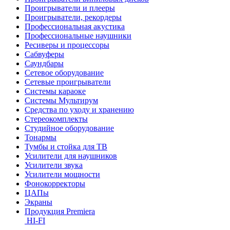
Проигрыватели и плееры
Проигрыватели, рекордеры
Профессиональная акустика
Профессиональные наушники
Ресиверы и процессоры
Сабвуферы
Саундбары
Сетевое оборудование
Сетевые проигрыватели
Системы караоке
Системы Мультирум
Средства по уходу и хранению
Стереокомплекты
Студийное оборудование
Тонармы
Тумбы и стойка для ТВ
Усилители для наушников
Усилители звука
Усилители мощности
Фонокорректоры
ЦАПы
Экраны
Продукция Premiera
HI-FI