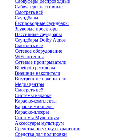
Сабвуферы беспроводные
Сабвуферы пассивные
Смотреть всё
Саундбары
Беспроводные саундбары
Звуковые проекторы
Пассивные саундбары
Саундбары Dolby Atmos
Смотреть всё
Сетевое оборудование
WiFi антенны
Сетевые проигрыватели
Bluetooth ресиверы
Внешние накопители
Внутренние накопители
Медиацентры
Смотреть всё
Системы караоке
Караоке-комплекты
Караоке-микшеры
Караоке-плееры
Системы Мультирум
Аксессуары мультирум
Средства по уходу и хранению
Средства для полировки