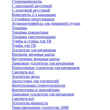
Стереокомплекты
C напольной акустикой
C полочной акустикой
Комплекты 2-х канальные
Студийное оборудование
Аудиоинтерфейсы для домашней студии
Тонармы
Тонармы поворотные
Тонармы тангенциальные
Тумбы и стойка для ТВ
Тумбы для ТВ
Усилители для наушников
Внешние звуковые карты
Внутренние звуковые карты
Ламповые усилители для наушников
Портативные усилители для наушников
Смотреть всё
Усилители звука
Аксессуары для усилителей
Интегральные стереоусилители
Контроллеры и эквалайзеры
Ламповые усилители для наушников
Смотреть всё
Усилители мощности
Трансляционные усилители 100В