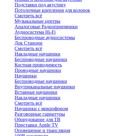
Подставки под акустику
Потолочные крепления для колонок
Смотреть всё
Музыкальные центры
Аналоговые Радиоприемники
Аудиосистема Hi-Fi
Беспроводные аудиосистемы
Док Станции
Смотреть всё
Накладные наушники
Беспроводные наушники
Костная проводимость
Проводные наушники
Наушники
Беспроводные наушники
Внутриканальные наушники
Вставные наушники
Накладные наушники
Смотреть всё
Наушники с микрофоном
Разговорные гарнитуры
Оборудование для ТВ
Приставки Apple TV
Оповещение и трансляция
100В усилители