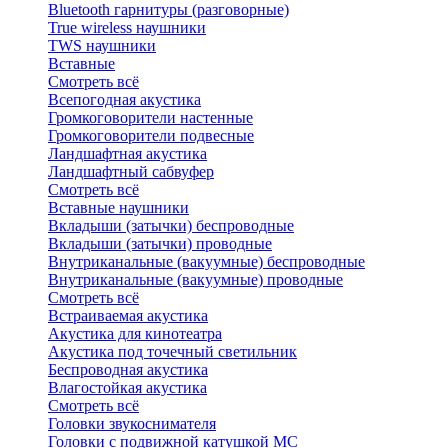
Bluetоoth гарнитуры (разговорные)
True wireless наушники
TWS наушники
Вставные
Смотреть всё
Всепогодная акустика
Громкоговорители настенные
Громкоговорители подвесные
Ландшафтная акустика
Ландшафтный сабвуфер
Смотреть всё
Вставные наушники
Вкладыши (затычки) беспроводные
Вкладыши (затычки) проводные
Внутриканальные (вакуумные) беспроводные
Внутриканальные (вакуумные) проводные
Смотреть всё
Встраиваемая акустика
Акустика для кинотеатра
Акустика под точечный светильник
Беспроводная акустика
Влагостойкая акустика
Смотреть всё
Головки звукоснимателя
Головки с подвижной катушкой MC