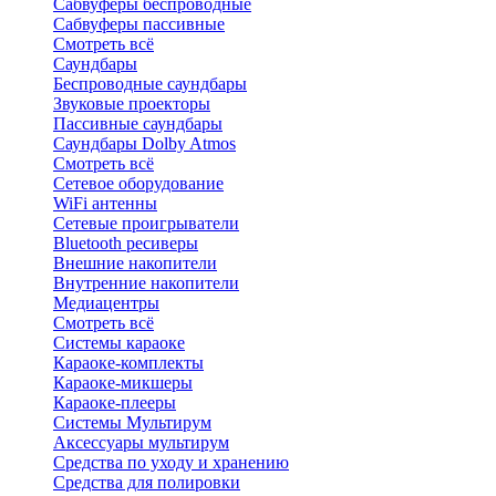
Сабвуферы беспроводные
Сабвуферы пассивные
Смотреть всё
Саундбары
Беспроводные саундбары
Звуковые проекторы
Пассивные саундбары
Саундбары Dolby Atmos
Смотреть всё
Сетевое оборудование
WiFi антенны
Сетевые проигрыватели
Bluetooth ресиверы
Внешние накопители
Внутренние накопители
Медиацентры
Смотреть всё
Системы караоке
Караоке-комплекты
Караоке-микшеры
Караоке-плееры
Системы Мультирум
Аксессуары мультирум
Средства по уходу и хранению
Средства для полировки