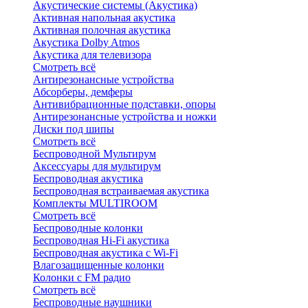
Акустические системы (Акустика)
Активная напольная акустика
Активная полочная акустика
Акустика Dolby Atmos
Акустика для телевизора
Смотреть всё
Антирезонансные устройства
Абсорберы, демферы
Антивибрационные подставки, опоры
Антирезонансные устройства и ножки
Диски под шипы
Смотреть всё
Беспроводной Мультирум
Аксессуары для мультирум
Беспроводная акустика
Беспроводная встраиваемая акустика
Комплекты MULTIROOM
Смотреть всё
Беспроводные колонки
Беспроводная Hi-Fi акустика
Беспроводная акустика с Wi-Fi
Влагозащищенные колонки
Колонки с FM радио
Смотреть всё
Беспроводные наушники