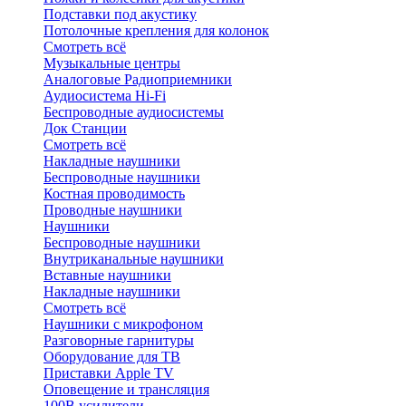
Подставки под акустику
Потолочные крепления для колонок
Смотреть всё
Музыкальные центры
Аналоговые Радиоприемники
Аудиосистема Hi-Fi
Беспроводные аудиосистемы
Док Станции
Смотреть всё
Накладные наушники
Беспроводные наушники
Костная проводимость
Проводные наушники
Наушники
Беспроводные наушники
Внутриканальные наушники
Вставные наушники
Накладные наушники
Смотреть всё
Наушники с микрофоном
Разговорные гарнитуры
Оборудование для ТВ
Приставки Apple TV
Оповещение и трансляция
100В усилители