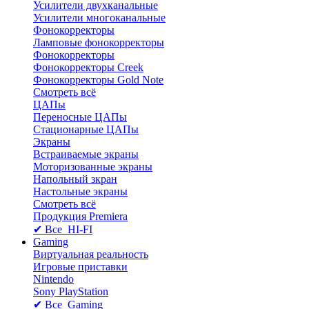
Усилители двухканальные
Усилители многоканальные
Фонокорректоры
Ламповые фонокорректоры
Фонокорректоры
Фонокорректоры Creek
Фонокорректоры Gold Note
Смотреть всё
ЦАПы
Переносные ЦАПы
Стационарные ЦАПы
Экраны
Встраиваемые экраны
Моторизованные экраны
Напольный зкран
Настольные экраны
Смотреть всё
Продукция Premiera
✔ Все HI-FI
Gaming
Виртуальная реальность
Игровые приставки
Nintendo
Sony PlayStation
✔ Все Gaming