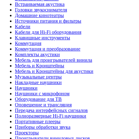
Встраиваемая акустика
Головки звукоснимателя
Домашние кинотеатры
Источники питания и фильтры
Кабели
Кабели для Hi-Fi оборудования
Клавишные инструменты
Коммутация
Коммутация и преобразование
Комплекты акустики
Мебель для проигрывателей винила
Мебель и Кронштейны
Мебель и Кронштейны для акустики
Музыкальные центры
Накладные наушники
Наушники
Наушники с микрофоном
Оборудование для ТВ
Оповещение и трансляция
Передача интерфейсных сигналов
Полноразмерные Hi-Fi наушники
Портативные плееры
Приборы обработки звука
Проекторы
Проигрыватели виниловых дисков