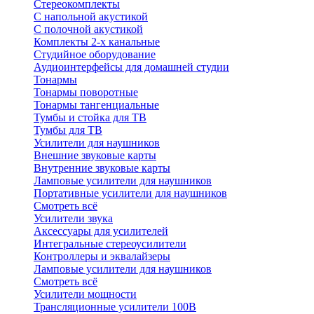
Стереокомплекты
C напольной акустикой
C полочной акустикой
Комплекты 2-х канальные
Студийное оборудование
Аудиоинтерфейсы для домашней студии
Тонармы
Тонармы поворотные
Тонармы тангенциальные
Тумбы и стойка для ТВ
Тумбы для ТВ
Усилители для наушников
Внешние звуковые карты
Внутренние звуковые карты
Ламповые усилители для наушников
Портативные усилители для наушников
Смотреть всё
Усилители звука
Аксессуары для усилителей
Интегральные стереоусилители
Контроллеры и эквалайзеры
Ламповые усилители для наушников
Смотреть всё
Усилители мощности
Трансляционные усилители 100В