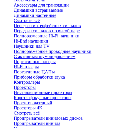
Аксессуары для трансляции
Динамики встраиваемые
Динамики настенные
Смотреть всё
Передача интерфейсных сигналов
Передача сигналов по витой паре
Полноразмерные Hi-Fi наушники
Hi-End наушники
Наушники для TV
Полноразмерные проводные наушники
С активным шумоподавлением
Портативные плееры
Hi-Fi плееры
Портативные ЦАПы
Приборы обработки звука
Контроллеры
Проекторы
Инсталляционные проекторы
Короткофокусные проекторы
Проектор лазерный
Проекторы 4K
Смотреть всё
Проигрыватели виниловых дисков
Проигрыватели винила