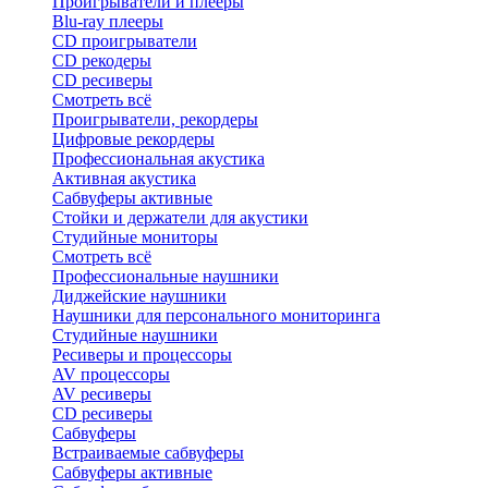
Проигрыватели и плееры
Blu-ray плееры
CD проигрыватели
CD рекодеры
CD ресиверы
Смотреть всё
Проигрыватели, рекордеры
Цифровые рекордеры
Профессиональная акустика
Активная акустика
Сабвуферы активные
Стойки и держатели для акустики
Студийные мониторы
Смотреть всё
Профессиональные наушники
Диджейские наушники
Наушники для персонального мониторинга
Студийные наушники
Ресиверы и процессоры
AV процессоры
AV ресиверы
CD ресиверы
Сабвуферы
Встраиваемые сабвуферы
Сабвуферы активные