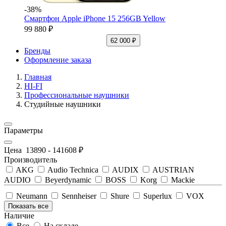
-38%
Смартфон Apple iPhone 15 256GB Yellow
99 880 ₽
62 000 ₽
Бренды
Оформление заказа
Главная
HI-FI
Профессиональные наушники
Студийные наушники
Параметры
Цена
13890
-
141608
₽
Производитель
AKG
Audio Technica
AUDIX
AUSTRIAN
AUDIO
Beyerdynamic
BOSS
Korg
Mackie
Neumann
Sennheiser
Shure
Superlux
VOX
Показать все
Наличие
Все
На складе