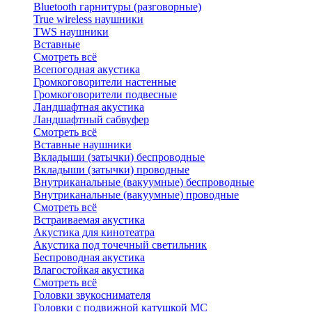
Bluetоoth гарнитуры (разговорные)
True wireless наушники
TWS наушники
Вставные
Смотреть всё
Всепогодная акустика
Громкоговорители настенные
Громкоговорители подвесные
Ландшафтная акустика
Ландшафтный сабвуфер
Смотреть всё
Вставные наушники
Вкладыши (затычки) беспроводные
Вкладыши (затычки) проводные
Внутриканальные (вакуумные) беспроводные
Внутриканальные (вакуумные) проводные
Смотреть всё
Встраиваемая акустика
Акустика для кинотеатра
Акустика под точечный светильник
Беспроводная акустика
Влагостойкая акустика
Смотреть всё
Головки звукоснимателя
Головки с подвижной катушкой MC