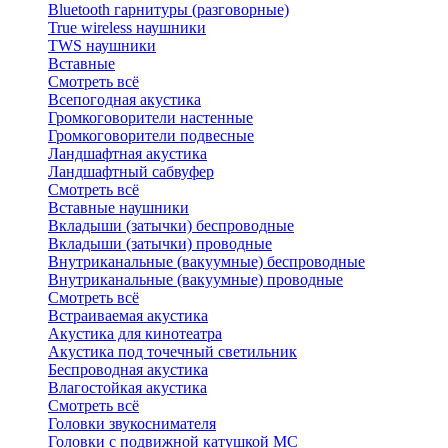
Bluetоoth гарнитуры (разговорные)
True wireless наушники
TWS наушники
Вставные
Смотреть всё
Всепогодная акустика
Громкоговорители настенные
Громкоговорители подвесные
Ландшафтная акустика
Ландшафтный сабвуфер
Смотреть всё
Вставные наушники
Вкладыши (затычки) беспроводные
Вкладыши (затычки) проводные
Внутриканальные (вакуумные) беспроводные
Внутриканальные (вакуумные) проводные
Смотреть всё
Встраиваемая акустика
Акустика для кинотеатра
Акустика под точечный светильник
Беспроводная акустика
Влагостойкая акустика
Смотреть всё
Головки звукоснимателя
Головки с подвижной катушкой MC