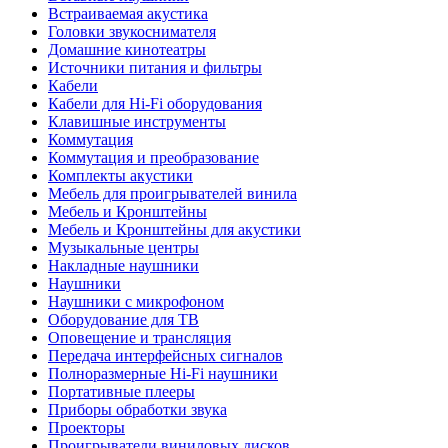
Встраиваемая акустика
Головки звукоснимателя
Домашние кинотеатры
Источники питания и фильтры
Кабели
Кабели для Hi-Fi оборудования
Клавишные инструменты
Коммутация
Коммутация и преобразование
Комплекты акустики
Мебель для проигрывателей винила
Мебель и Кронштейны
Мебель и Кронштейны для акустики
Музыкальные центры
Накладные наушники
Наушники
Наушники с микрофоном
Оборудование для ТВ
Оповещение и трансляция
Передача интерфейсных сигналов
Полноразмерные Hi-Fi наушники
Портативные плееры
Приборы обработки звука
Проекторы
Проигрыватели виниловых дисков