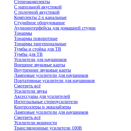
Стереокомплекты
C напольной акустикой
C полочной акустикой
Комплекты 2-х канальные
Студийное оборудование
Аудиоинтерфейсы для домашней студии
Тонармы
Тонармы поворотные
Тонармы тангенциальные
Тумбы и стойка для ТВ
Тумбы для ТВ
Усилители для наушников
Внешние звуковые карты
Внутренние звуковые карты
Ламповые усилители для наушников
Портативные усилители для наушников
Смотреть всё
Усилители звука
Аксессуары для усилителей
Интегральные стереоусилители
Контроллеры и эквалайзеры
Ламповые усилители для наушников
Смотреть всё
Усилители мощности
Трансляционные усилители 100В