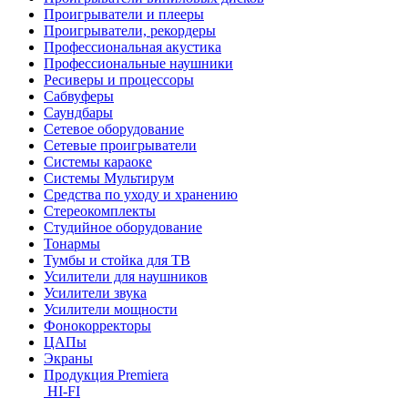
Проигрыватели и плееры
Проигрыватели, рекордеры
Профессиональная акустика
Профессиональные наушники
Ресиверы и процессоры
Сабвуферы
Саундбары
Сетевое оборудование
Сетевые проигрыватели
Системы караоке
Системы Мультирум
Средства по уходу и хранению
Стереокомплекты
Студийное оборудование
Тонармы
Тумбы и стойка для ТВ
Усилители для наушников
Усилители звука
Усилители мощности
Фонокорректоры
ЦАПы
Экраны
Продукция Premiera
HI-FI