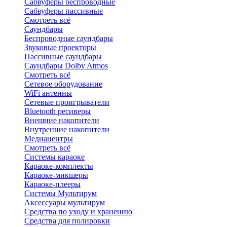
Сабвуферы беспроводные
Сабвуферы пассивные
Смотреть всё
Саундбары
Беспроводные саундбары
Звуковые проекторы
Пассивные саундбары
Саундбары Dolby Atmos
Смотреть всё
Сетевое оборудование
WiFi антенны
Сетевые проигрыватели
Bluetooth ресиверы
Внешние накопители
Внутренние накопители
Медиацентры
Смотреть всё
Системы караоке
Караоке-комплекты
Караоке-микшеры
Караоке-плееры
Системы Мультирум
Аксессуары мультирум
Средства по уходу и хранению
Средства для полировки