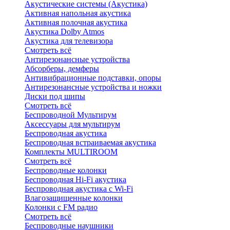
Акустические системы (Акустика)
Активная напольная акустика
Активная полочная акустика
Акустика Dolby Atmos
Акустика для телевизора
Смотреть всё
Антирезонансные устройства
Абсорберы, демферы
Антивибрационные подставки, опоры
Антирезонансные устройства и ножки
Диски под шипы
Смотреть всё
Беспроводной Мультирум
Аксессуары для мультирум
Беспроводная акустика
Беспроводная встраиваемая акустика
Комплекты MULTIROOM
Смотреть всё
Беспроводные колонки
Беспроводная Hi-Fi акустика
Беспроводная акустика с Wi-Fi
Влагозащищенные колонки
Колонки с FM радио
Смотреть всё
Беспроводные наушники