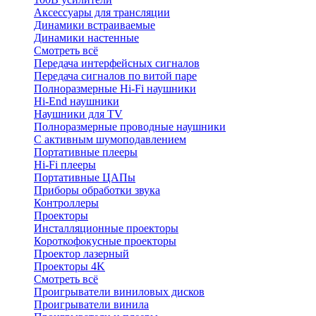
Аксессуары для трансляции
Динамики встраиваемые
Динамики настенные
Смотреть всё
Передача интерфейсных сигналов
Передача сигналов по витой паре
Полноразмерные Hi-Fi наушники
Hi-End наушники
Наушники для TV
Полноразмерные проводные наушники
С активным шумоподавлением
Портативные плееры
Hi-Fi плееры
Портативные ЦАПы
Приборы обработки звука
Контроллеры
Проекторы
Инсталляционные проекторы
Короткофокусные проекторы
Проектор лазерный
Проекторы 4K
Смотреть всё
Проигрыватели виниловых дисков
Проигрыватели винила