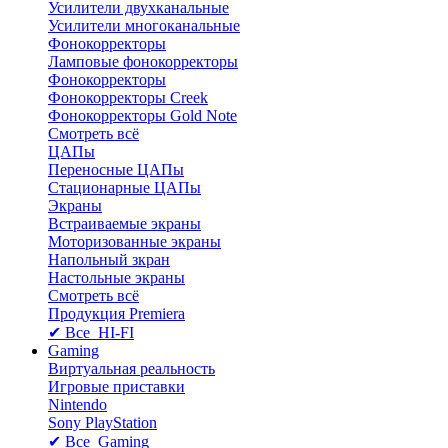
Усилители двухканальные
Усилители многоканальные
Фонокорректоры
Ламповые фонокорректоры
Фонокорректоры
Фонокорректоры Creek
Фонокорректоры Gold Note
Смотреть всё
ЦАПы
Переносные ЦАПы
Стационарные ЦАПы
Экраны
Встраиваемые экраны
Моторизованные экраны
Напольный зкран
Настольные экраны
Смотреть всё
Продукция Premiera
✔ Все HI-FI
Gaming
Виртуальная реальность
Игровые приставки
Nintendo
Sony PlayStation
✔ Все Gaming