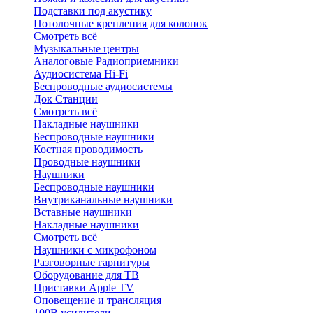
Подставки под акустику
Потолочные крепления для колонок
Смотреть всё
Музыкальные центры
Аналоговые Радиоприемники
Аудиосистема Hi-Fi
Беспроводные аудиосистемы
Док Станции
Смотреть всё
Накладные наушники
Беспроводные наушники
Костная проводимость
Проводные наушники
Наушники
Беспроводные наушники
Внутриканальные наушники
Вставные наушники
Накладные наушники
Смотреть всё
Наушники с микрофоном
Разговорные гарнитуры
Оборудование для ТВ
Приставки Apple TV
Оповещение и трансляция
100В усилители