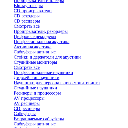
Проигрыватели и плееры
Blu-ray плееры
CD проигрыватели
CD рекодеры
CD ресиверы
Смотреть всё
Проигрыватели, рекордеры
Цифровые рекордеры
Профессиональная акустика
Активная акустика
Сабвуферы активные
Стойки и держатели для акустики
Студийные мониторы
Смотреть всё
Профессиональные наушники
Диджейские наушники
Наушники для персонального мониторинга
Студийные наушники
Ресиверы и процессоры
AV процессоры
AV ресиверы
CD ресиверы
Сабвуферы
Встраиваемые сабвуферы
Сабвуферы активные