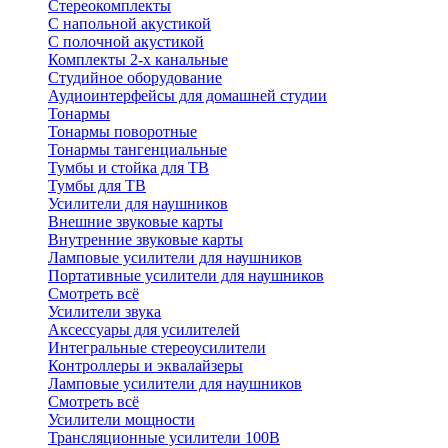
Стереокомплекты
C напольной акустикой
C полочной акустикой
Комплекты 2-х канальные
Студийное оборудование
Аудиоинтерфейсы для домашней студии
Тонармы
Тонармы поворотные
Тонармы тангенциальные
Тумбы и стойка для ТВ
Тумбы для ТВ
Усилители для наушников
Внешние звуковые карты
Внутренние звуковые карты
Ламповые усилители для наушников
Портативные усилители для наушников
Смотреть всё
Усилители звука
Аксессуары для усилителей
Интегральные стереоусилители
Контроллеры и эквалайзеры
Ламповые усилители для наушников
Смотреть всё
Усилители мощности
Трансляционные усилители 100В