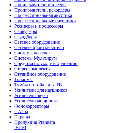
Проигрыватели и плееры
Проигрыватели, рекордеры
Профессиональная акустика
Профессиональные наушники
Ресиверы и процессоры
Сабвуферы
Саундбары
Сетевое оборудование
Сетевые проигрыватели
Системы караоке
Системы Мультирум
Средства по уходу и хранению
Стереокомплекты
Студийное оборудование
Тонармы
Тумбы и стойка для ТВ
Усилители для наушников
Усилители звука
Усилители мощности
Фонокорректоры
ЦАПы
Экраны
Продукция Premiera
HI-FI