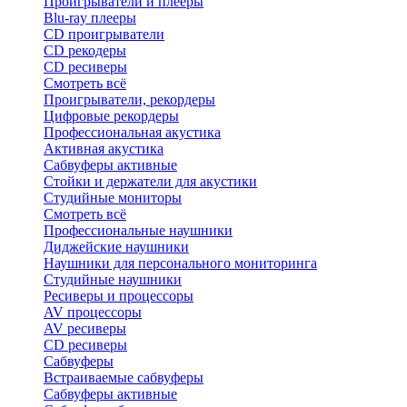
Проигрыватели и плееры
Blu-ray плееры
CD проигрыватели
CD рекодеры
CD ресиверы
Смотреть всё
Проигрыватели, рекордеры
Цифровые рекордеры
Профессиональная акустика
Активная акустика
Сабвуферы активные
Стойки и держатели для акустики
Студийные мониторы
Смотреть всё
Профессиональные наушники
Диджейские наушники
Наушники для персонального мониторинга
Студийные наушники
Ресиверы и процессоры
AV процессоры
AV ресиверы
CD ресиверы
Сабвуферы
Встраиваемые сабвуферы
Сабвуферы активные