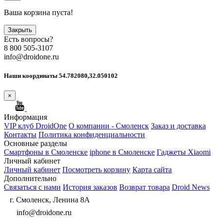
Ваша корзина пуста!
Закрыть
Есть вопросы?
8 800 505-3107
info@droidone.ru
Наши координаты 54.782080,32.050102
×
Информация
VIP клуб DroidOne
О компании - Смоленск
Заказ и доставка
Контакты
Политика конфиденциальности
Основные разделы
Смартфоны в Смоленске
iphone в Смоленске
Гаджеты Xiaomi
Личный кабинет
Личный кабинет
Посмотреть корзину
Карта сайта
Дополнительно
Связаться с нами
История заказов
Возврат товара
Droid News
г. Смоленск, Ленина 8А
info@droidone.ru