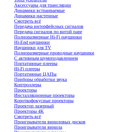
Аксессуары для трансляции
Динамики встраиваемые
Динамики настенные
Смотреть всё
Передача интерфейсных сигналов
Передача сигналов по витой паре
Полноразмерные Hi-Fi наушники
Hi-End наушники
Наушники для TV
Полноразмерные проводные наушники
С активным шумоподавлением
Портативные плееры
Hi-Fi плееры
Портативные ЦАПы
Приборы обработки звука
Контроллеры
Проекторы
Инсталляционные проекторы
Короткофокусные проекторы
Проектор лазерный
Проекторы 4K
Смотреть всё
Проигрыватели виниловых дисков
Проигрыватели винила