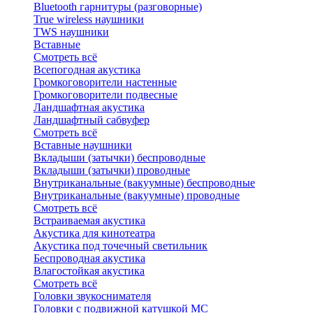
Bluetоoth гарнитуры (разговорные)
True wireless наушники
TWS наушники
Вставные
Смотреть всё
Всепогодная акустика
Громкоговорители настенные
Громкоговорители подвесные
Ландшафтная акустика
Ландшафтный сабвуфер
Смотреть всё
Вставные наушники
Вкладыши (затычки) беспроводные
Вкладыши (затычки) проводные
Внутриканальные (вакуумные) беспроводные
Внутриканальные (вакуумные) проводные
Смотреть всё
Встраиваемая акустика
Акустика для кинотеатра
Акустика под точечный светильник
Беспроводная акустика
Влагостойкая акустика
Смотреть всё
Головки звукоснимателя
Головки с подвижной катушкой MC