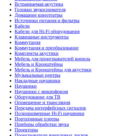
Встраиваемая акустика
Головки звукоснимателя
Домашние кинотеатры
Источники питания и фильтры
Кабели
Кабели для Hi-Fi оборудования
Клавишные инструменты
Коммутация
Коммутация и преобразование
Комплекты акустики
Мебель для проигрывателей винила
Мебель и Кронштейны
Мебель и Кронштейны для акустики
Музыкальные центры
Накладные наушники
Наушники
Наушники с микрофоном
Оборудование для ТВ
Оповещение и трансляция
Передача интерфейсных сигналов
Полноразмерные Hi-Fi наушники
Портативные плееры
Приборы обработки звука
Проекторы
Проигрыватели виниловых дисков