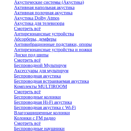
Акустические системы (Акустика)
Активная напольная акустика
Активная полочная акустика
Акустика Dolby Atmos
Акустика для телевизора
Смотреть всё
Антирезонансные устройства
Абсорберы, демферы
Антивибрационные подставки, опоры
Антирезонансные устройства и ножки
Диски под шипы
Смотреть всё
Беспроводной Мультирум
Аксессуары для мультирум
Беспроводная акустика
Беспроводная встраиваемая акустика
Комплекты MULTIROOM
Смотреть всё
Беспроводные колонки
Беспроводная Hi-Fi акустика
Беспроводная акустика с Wi-Fi
Влагозащищенные колонки
Колонки с FM радио
Смотреть всё
Беспроводные наушники