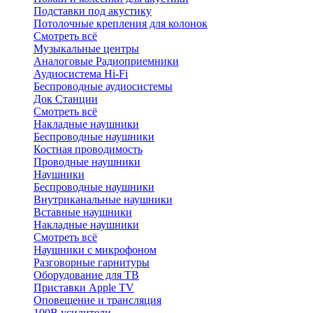
Подставки под акустику
Потолочные крепления для колонок
Смотреть всё
Музыкальные центры
Аналоговые Радиоприемники
Аудиосистема Hi-Fi
Беспроводные аудиосистемы
Док Станции
Смотреть всё
Накладные наушники
Беспроводные наушники
Костная проводимость
Проводные наушники
Наушники
Беспроводные наушники
Внутриканальные наушники
Вставные наушники
Накладные наушники
Смотреть всё
Наушники с микрофоном
Разговорные гарнитуры
Оборудование для ТВ
Приставки Apple TV
Оповещение и трансляция
100В усилители