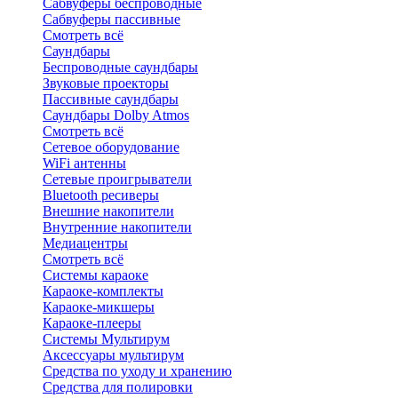
Сабвуферы беспроводные
Сабвуферы пассивные
Смотреть всё
Саундбары
Беспроводные саундбары
Звуковые проекторы
Пассивные саундбары
Саундбары Dolby Atmos
Смотреть всё
Сетевое оборудование
WiFi антенны
Сетевые проигрыватели
Bluetooth ресиверы
Внешние накопители
Внутренние накопители
Медиацентры
Смотреть всё
Системы караоке
Караоке-комплекты
Караоке-микшеры
Караоке-плееры
Системы Мультирум
Аксессуары мультирум
Средства по уходу и хранению
Средства для полировки