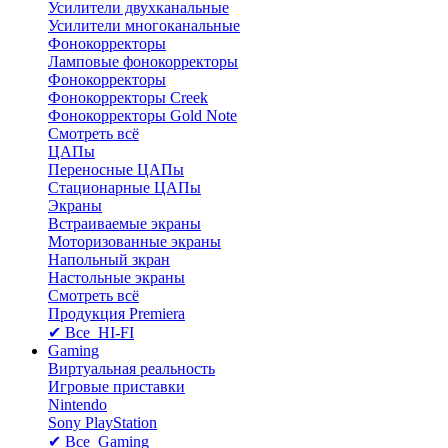
Усилители двухканальные
Усилители многоканальные
Фонокорректоры
Ламповые фонокорректоры
Фонокорректоры
Фонокорректоры Creek
Фонокорректоры Gold Note
Смотреть всё
ЦАПы
Переносные ЦАПы
Стационарные ЦАПы
Экраны
Встраиваемые экраны
Моторизованные экраны
Напольный зкран
Настольные экраны
Смотреть всё
Продукция Premiera
✔ Все HI-FI
Gaming
Виртуальная реальность
Игровые приставки
Nintendo
Sony PlayStation
✔ Все Gaming