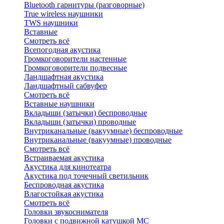
Bluetоoth гарнитуры (разговорные)
True wireless наушники
TWS наушники
Вставные
Смотреть всё
Всепогодная акустика
Громкоговорители настенные
Громкоговорители подвесные
Ландшафтная акустика
Ландшафтный сабвуфер
Смотреть всё
Вставные наушники
Вкладыши (затычки) беспроводные
Вкладыши (затычки) проводные
Внутриканальные (вакуумные) беспроводные
Внутриканальные (вакуумные) проводные
Смотреть всё
Встраиваемая акустика
Акустика для кинотеатра
Акустика под точечный светильник
Беспроводная акустика
Влагостойкая акустика
Смотреть всё
Головки звукоснимателя
Головки с подвижной катушкой MC