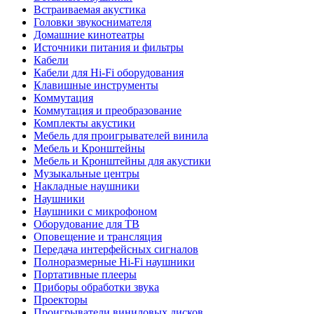
Встраиваемая акустика
Головки звукоснимателя
Домашние кинотеатры
Источники питания и фильтры
Кабели
Кабели для Hi-Fi оборудования
Клавишные инструменты
Коммутация
Коммутация и преобразование
Комплекты акустики
Мебель для проигрывателей винила
Мебель и Кронштейны
Мебель и Кронштейны для акустики
Музыкальные центры
Накладные наушники
Наушники
Наушники с микрофоном
Оборудование для ТВ
Оповещение и трансляция
Передача интерфейсных сигналов
Полноразмерные Hi-Fi наушники
Портативные плееры
Приборы обработки звука
Проекторы
Проигрыватели виниловых дисков