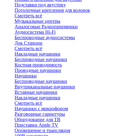
Подставки под акустику
Потолочные крепления для колонок
Смотреть всё
Музыкальные центры
Аналоговые Радиоприемники
Аудиосистема Hi-Fi
Беспроводные аудиосистемы
Док Станции
Смотреть всё
Накладные наушники
Беспроводные наушники
Костная проводимость
Проводные наушники
Наушники
Беспроводные наушники
Внутриканальные наушники
Вставные наушники
Накладные наушники
Смотреть всё
Наушники с микрофоном
Разговорные гарнитуры
Оборудование для ТВ
Приставки Apple TV
Оповещение и трансляция
100В усилители