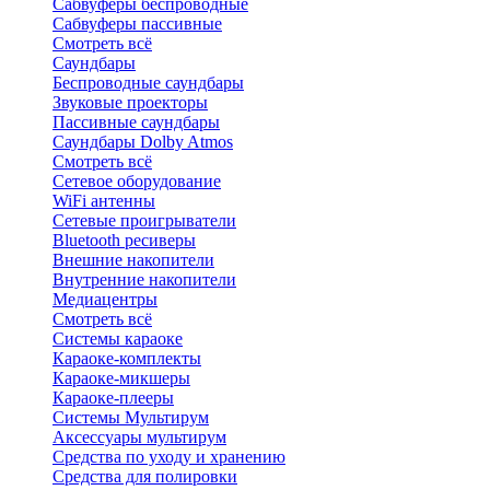
Сабвуферы беспроводные
Сабвуферы пассивные
Смотреть всё
Саундбары
Беспроводные саундбары
Звуковые проекторы
Пассивные саундбары
Саундбары Dolby Atmos
Смотреть всё
Сетевое оборудование
WiFi антенны
Сетевые проигрыватели
Bluetooth ресиверы
Внешние накопители
Внутренние накопители
Медиацентры
Смотреть всё
Системы караоке
Караоке-комплекты
Караоке-микшеры
Караоке-плееры
Системы Мультирум
Аксессуары мультирум
Средства по уходу и хранению
Средства для полировки