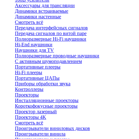
Аксессуары для трансляции
Динамики встраиваемые
Динамики настенные
Смотреть всё
Передача интерфейсных сигналов
Передача сигналов по витой паре
Полноразмерные Hi-Fi наушники
Hi-End наушники
Наушники для TV
Полноразмерные проводные наушники
С активным шумоподавлением
Портативные плееры
Hi-Fi плееры
Портативные ЦАПы
Приборы обработки звука
Контроллеры
Проекторы
Инсталляционные проекторы
Короткофокусные проекторы
Проектор лазерный
Проекторы 4K
Смотреть всё
Проигрыватели виниловых дисков
Проигрыватели винила