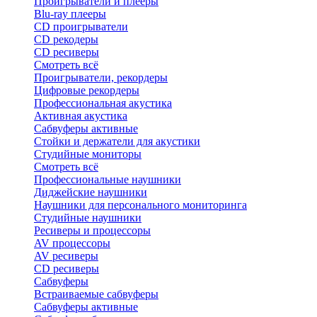
Проигрыватели и плееры
Blu-ray плееры
CD проигрыватели
CD рекодеры
CD ресиверы
Смотреть всё
Проигрыватели, рекордеры
Цифровые рекордеры
Профессиональная акустика
Активная акустика
Сабвуферы активные
Стойки и держатели для акустики
Студийные мониторы
Смотреть всё
Профессиональные наушники
Диджейские наушники
Наушники для персонального мониторинга
Студийные наушники
Ресиверы и процессоры
AV процессоры
AV ресиверы
CD ресиверы
Сабвуферы
Встраиваемые сабвуферы
Сабвуферы активные