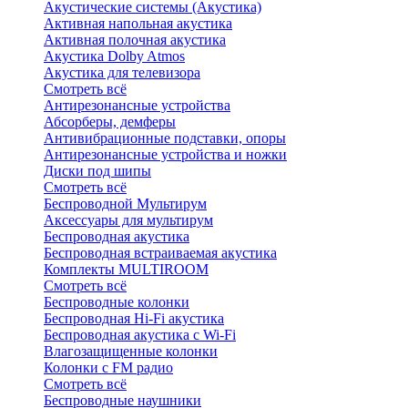
Акустические системы (Акустика)
Активная напольная акустика
Активная полочная акустика
Акустика Dolby Atmos
Акустика для телевизора
Смотреть всё
Антирезонансные устройства
Абсорберы, демферы
Антивибрационные подставки, опоры
Антирезонансные устройства и ножки
Диски под шипы
Смотреть всё
Беспроводной Мультирум
Аксессуары для мультирум
Беспроводная акустика
Беспроводная встраиваемая акустика
Комплекты MULTIROOM
Смотреть всё
Беспроводные колонки
Беспроводная Hi-Fi акустика
Беспроводная акустика с Wi-Fi
Влагозащищенные колонки
Колонки с FM радио
Смотреть всё
Беспроводные наушники