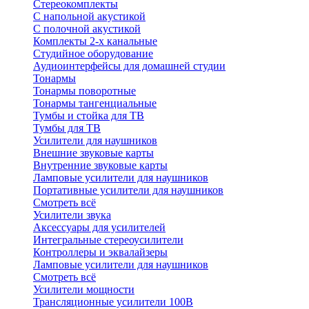
Стереокомплекты
C напольной акустикой
C полочной акустикой
Комплекты 2-х канальные
Студийное оборудование
Аудиоинтерфейсы для домашней студии
Тонармы
Тонармы поворотные
Тонармы тангенциальные
Тумбы и стойка для ТВ
Тумбы для ТВ
Усилители для наушников
Внешние звуковые карты
Внутренние звуковые карты
Ламповые усилители для наушников
Портативные усилители для наушников
Смотреть всё
Усилители звука
Аксессуары для усилителей
Интегральные стереоусилители
Контроллеры и эквалайзеры
Ламповые усилители для наушников
Смотреть всё
Усилители мощности
Трансляционные усилители 100В