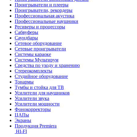
Проигрыватели и плееры
Проигрыватели, рекордеры
Профессиональная акустика
Профессиональные наушники
Ресиверы и процессоры
Сабвуферы
Саундбары
Сетевое оборудование
Сетевые проигрыватели
Системы караоке
Системы Мультирум
Средства по уходу и хранению
Стереокомплекты
Студийное оборудование
Тонармы
Тумбы и стойка для ТВ
Усилители для наушников
Усилители звука
Усилители мощности
Фонокорректоры
ЦАПы
Экраны
Продукция Premiera
HI-FI