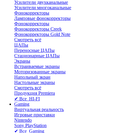
Усилители двухканальные
Усилители многоканальные
Фонокорректоры
Ламповые фонокорректоры
Фонокорректоры
Фонокорректоры Creek
Фонокорректоры Gold Note
Смотреть всё
ЦАПы
Переносные ЦАПы
Стационарные ЦАПы
Экраны
Встраиваемые экраны
Моторизованные экраны
Напольный зкран
Настольные экраны
Смотреть всё
Продукция Premiera
✔ Все HI-FI
Gaming
Виртуальная реальность
Игровые приставки
Nintendo
Sony PlayStation
✔ Все Gaming