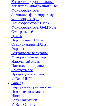
Усилители двухканальные
Усилители многоканальные
Фонокорректоры
Ламповые фонокорректоры
Фонокорректоры
Фонокорректоры Creek
Фонокорректоры Gold Note
Смотреть всё
ЦАПы
Переносные ЦАПы
Стационарные ЦАПы
Экраны
Встраиваемые экраны
Моторизованные экраны
Напольный зкран
Настольные экраны
Смотреть всё
Продукция Premiera
✔ Все HI-FI
Gaming
Виртуальная реальность
Игровые приставки
Nintendo
Sony PlayStation
✔ Все Gaming