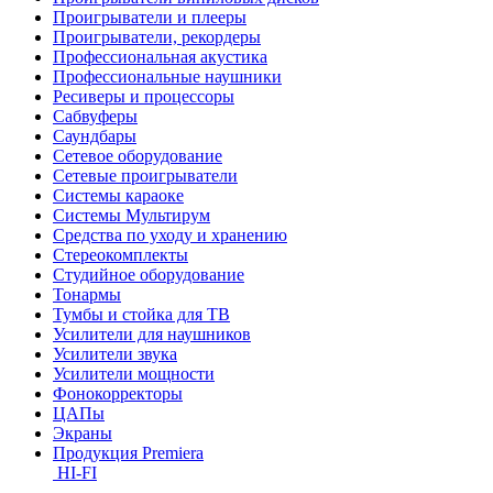
Проигрыватели и плееры
Проигрыватели, рекордеры
Профессиональная акустика
Профессиональные наушники
Ресиверы и процессоры
Сабвуферы
Саундбары
Сетевое оборудование
Сетевые проигрыватели
Системы караоке
Системы Мультирум
Средства по уходу и хранению
Стереокомплекты
Студийное оборудование
Тонармы
Тумбы и стойка для ТВ
Усилители для наушников
Усилители звука
Усилители мощности
Фонокорректоры
ЦАПы
Экраны
Продукция Premiera
HI-FI