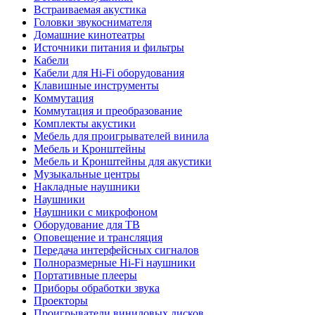
Встраиваемая акустика
Головки звукоснимателя
Домашние кинотеатры
Источники питания и фильтры
Кабели
Кабели для Hi-Fi оборудования
Клавишные инструменты
Коммутация
Коммутация и преобразование
Комплекты акустики
Мебель для проигрывателей винила
Мебель и Кронштейны
Мебель и Кронштейны для акустики
Музыкальные центры
Накладные наушники
Наушники
Наушники с микрофоном
Оборудование для ТВ
Оповещение и трансляция
Передача интерфейсных сигналов
Полноразмерные Hi-Fi наушники
Портативные плееры
Приборы обработки звука
Проекторы
Проигрыватели виниловых дисков