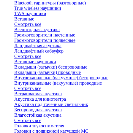
Bluetоoth гарнитуры (разговорные)
True wireless наушники
TWS наушники
Вставные
Смотреть всё
Всепогодная акустика
Громкоговорители настенные
Громкоговорители подвесные
Ландшафтная акустика
Ландшафтный сабвуфер
Смотреть всё
Вставные наушники
Вкладыши (затычки) беспроводные
Вкладыши (затычки) проводные
Внутриканальные (вакуумные) беспроводные
Внутриканальные (вакуумные) проводные
Смотреть всё
Встраиваемая акустика
Акустика для кинотеатра
Акустика под точечный светильник
Беспроводная акустика
Влагостойкая акустика
Смотреть всё
Головки звукоснимателя
Головки с подвижной катушкой MC