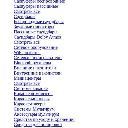
Сабвуферы беспроводные
Сабвуферы пассивные
Смотреть всё
Саундбары
Беспроводные саундбары
Звуковые проекторы
Пассивные саундбары
Саундбары Dolby Atmos
Смотреть всё
Сетевое оборудование
WiFi антенны
Сетевые проигрыватели
Bluetooth ресиверы
Внешние накопители
Внутренние накопители
Медиацентры
Смотреть всё
Системы караоке
Караоке-комплекты
Караоке-микшеры
Караоке-плееры
Системы Мультирум
Аксессуары мультирум
Средства по уходу и хранению
Средства для полировки