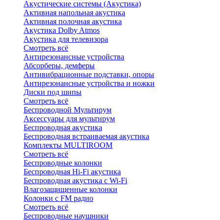
Акустические системы (Акустика)
Активная напольная акустика
Активная полочная акустика
Акустика Dolby Atmos
Акустика для телевизора
Смотреть всё
Антирезонансные устройства
Абсорберы, демферы
Антивибрационные подставки, опоры
Антирезонансные устройства и ножки
Диски под шипы
Смотреть всё
Беспроводной Мультирум
Аксессуары для мультирум
Беспроводная акустика
Беспроводная встраиваемая акустика
Комплекты MULTIROOM
Смотреть всё
Беспроводные колонки
Беспроводная Hi-Fi акустика
Беспроводная акустика с Wi-Fi
Влагозащищенные колонки
Колонки с FM радио
Смотреть всё
Беспроводные наушники