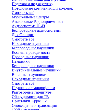
Подставки под акустику
Потолочные крепления для колонок
Смотреть всё
Музыкальные центры
Аналоговые Радиоприемники
Аудиосистема Hi-Fi
Беспроводные аудиосистемы
Док Станции
Смотреть всё
Накладные наушники
Беспроводные наушники
Костная проводимость
Проводные наушники
Наушники
Беспроводные наушники
Внутриканальные наушники
Вставные наушники
Накладные наушники
Смотреть всё
Наушники с микрофоном
Разговорные гарнитуры
Оборудование для ТВ
Приставки Apple TV
Оповещение и трансляция
100В усилители