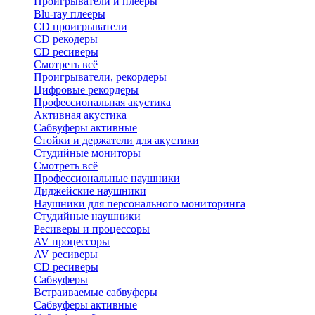
Проигрыватели и плееры
Blu-ray плееры
CD проигрыватели
CD рекодеры
CD ресиверы
Смотреть всё
Проигрыватели, рекордеры
Цифровые рекордеры
Профессиональная акустика
Активная акустика
Сабвуферы активные
Стойки и держатели для акустики
Студийные мониторы
Смотреть всё
Профессиональные наушники
Диджейские наушники
Наушники для персонального мониторинга
Студийные наушники
Ресиверы и процессоры
AV процессоры
AV ресиверы
CD ресиверы
Сабвуферы
Встраиваемые сабвуферы
Сабвуферы активные