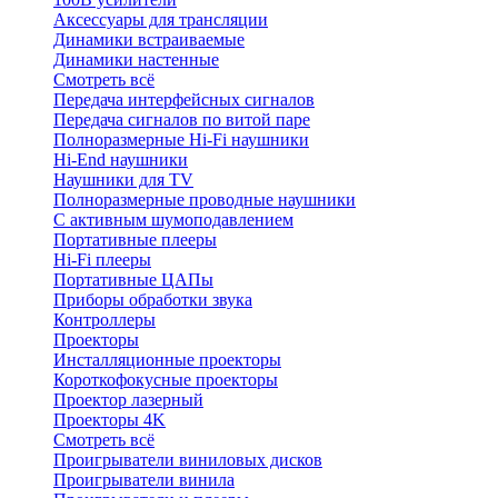
Аксессуары для трансляции
Динамики встраиваемые
Динамики настенные
Смотреть всё
Передача интерфейсных сигналов
Передача сигналов по витой паре
Полноразмерные Hi-Fi наушники
Hi-End наушники
Наушники для TV
Полноразмерные проводные наушники
С активным шумоподавлением
Портативные плееры
Hi-Fi плееры
Портативные ЦАПы
Приборы обработки звука
Контроллеры
Проекторы
Инсталляционные проекторы
Короткофокусные проекторы
Проектор лазерный
Проекторы 4K
Смотреть всё
Проигрыватели виниловых дисков
Проигрыватели винила