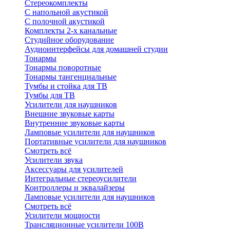
Стереокомплекты
C напольной акустикой
C полочной акустикой
Комплекты 2-х канальные
Студийное оборудование
Аудиоинтерфейсы для домашней студии
Тонармы
Тонармы поворотные
Тонармы тангенциальные
Тумбы и стойка для ТВ
Тумбы для ТВ
Усилители для наушников
Внешние звуковые карты
Внутренние звуковые карты
Ламповые усилители для наушников
Портативные усилители для наушников
Смотреть всё
Усилители звука
Аксессуары для усилителей
Интегральные стереоусилители
Контроллеры и эквалайзеры
Ламповые усилители для наушников
Смотреть всё
Усилители мощности
Трансляционные усилители 100В