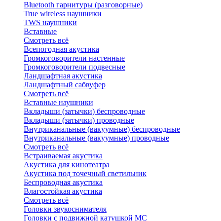
Bluetоoth гарнитуры (разговорные)
True wireless наушники
TWS наушники
Вставные
Смотреть всё
Всепогодная акустика
Громкоговорители настенные
Громкоговорители подвесные
Ландшафтная акустика
Ландшафтный сабвуфер
Смотреть всё
Вставные наушники
Вкладыши (затычки) беспроводные
Вкладыши (затычки) проводные
Внутриканальные (вакуумные) беспроводные
Внутриканальные (вакуумные) проводные
Смотреть всё
Встраиваемая акустика
Акустика для кинотеатра
Акустика под точечный светильник
Беспроводная акустика
Влагостойкая акустика
Смотреть всё
Головки звукоснимателя
Головки с подвижной катушкой MC