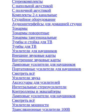
Стереокомплекты
C напольной акустикой
C полочной акустикой
Комплекты 2-х канальные
Студийное оборудование
Аудиоинтерфейсы для домашней студии
Тонармы
Тонармы поворотные
Тонармы тангенциальные
Тумбы и стойка для ТВ
Тумбы для ТВ
Усилители для наушников
Внешние звуковые карты
Внутренние звуковые карты
Ламповые усилители для наушников
Портативные усилители для наушников
Смотреть всё
Усилители звука
Аксессуары для усилителей
Интегральные стереоусилители
Контроллеры и эквалайзеры
Ламповые усилители для наушников
Смотреть всё
Усилители мощности
Трансляционные усилители 100В