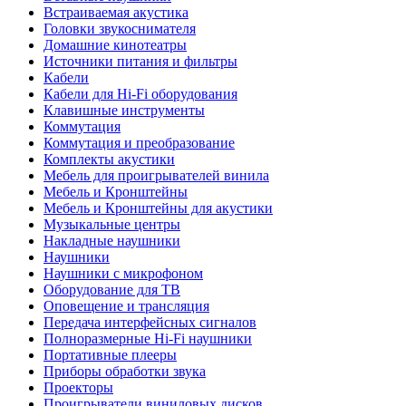
Встраиваемая акустика
Головки звукоснимателя
Домашние кинотеатры
Источники питания и фильтры
Кабели
Кабели для Hi-Fi оборудования
Клавишные инструменты
Коммутация
Коммутация и преобразование
Комплекты акустики
Мебель для проигрывателей винила
Мебель и Кронштейны
Мебель и Кронштейны для акустики
Музыкальные центры
Накладные наушники
Наушники
Наушники с микрофоном
Оборудование для ТВ
Оповещение и трансляция
Передача интерфейсных сигналов
Полноразмерные Hi-Fi наушники
Портативные плееры
Приборы обработки звука
Проекторы
Проигрыватели виниловых дисков