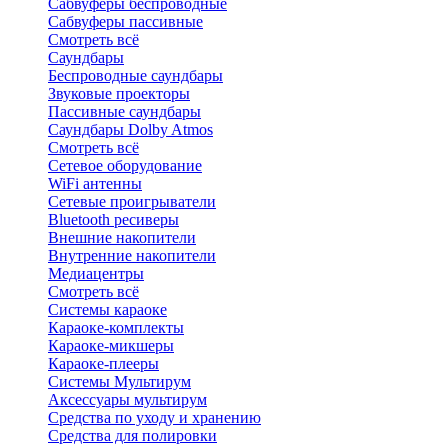
Сабвуферы беспроводные
Сабвуферы пассивные
Смотреть всё
Саундбары
Беспроводные саундбары
Звуковые проекторы
Пассивные саундбары
Саундбары Dolby Atmos
Смотреть всё
Сетевое оборудование
WiFi антенны
Сетевые проигрыватели
Bluetooth ресиверы
Внешние накопители
Внутренние накопители
Медиацентры
Смотреть всё
Системы караоке
Караоке-комплекты
Караоке-микшеры
Караоке-плееры
Системы Мультирум
Аксессуары мультирум
Средства по уходу и хранению
Средства для полировки