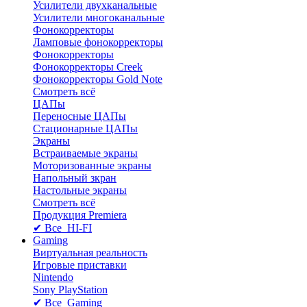
Усилители двухканальные
Усилители многоканальные
Фонокорректоры
Ламповые фонокорректоры
Фонокорректоры
Фонокорректоры Creek
Фонокорректоры Gold Note
Смотреть всё
ЦАПы
Переносные ЦАПы
Стационарные ЦАПы
Экраны
Встраиваемые экраны
Моторизованные экраны
Напольный зкран
Настольные экраны
Смотреть всё
Продукция Premiera
✔ Все HI-FI
Gaming
Виртуальная реальность
Игровые приставки
Nintendo
Sony PlayStation
✔ Все Gaming