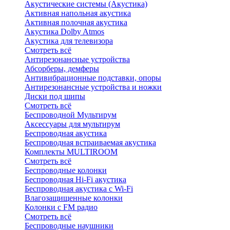
Акустические системы (Акустика)
Активная напольная акустика
Активная полочная акустика
Акустика Dolby Atmos
Акустика для телевизора
Смотреть всё
Антирезонансные устройства
Абсорберы, демферы
Антивибрационные подставки, опоры
Антирезонансные устройства и ножки
Диски под шипы
Смотреть всё
Беспроводной Мультирум
Аксессуары для мультирум
Беспроводная акустика
Беспроводная встраиваемая акустика
Комплекты MULTIROOM
Смотреть всё
Беспроводные колонки
Беспроводная Hi-Fi акустика
Беспроводная акустика с Wi-Fi
Влагозащищенные колонки
Колонки с FM радио
Смотреть всё
Беспроводные наушники