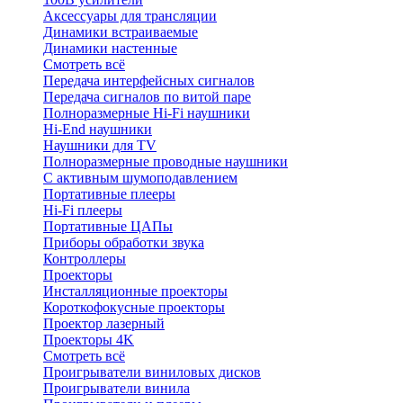
Аксессуары для трансляции
Динамики встраиваемые
Динамики настенные
Смотреть всё
Передача интерфейсных сигналов
Передача сигналов по витой паре
Полноразмерные Hi-Fi наушники
Hi-End наушники
Наушники для TV
Полноразмерные проводные наушники
С активным шумоподавлением
Портативные плееры
Hi-Fi плееры
Портативные ЦАПы
Приборы обработки звука
Контроллеры
Проекторы
Инсталляционные проекторы
Короткофокусные проекторы
Проектор лазерный
Проекторы 4K
Смотреть всё
Проигрыватели виниловых дисков
Проигрыватели винила