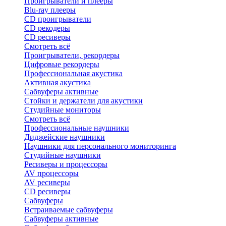
Проигрыватели и плееры
Blu-ray плееры
CD проигрыватели
CD рекодеры
CD ресиверы
Смотреть всё
Проигрыватели, рекордеры
Цифровые рекордеры
Профессиональная акустика
Активная акустика
Сабвуферы активные
Стойки и держатели для акустики
Студийные мониторы
Смотреть всё
Профессиональные наушники
Диджейские наушники
Наушники для персонального мониторинга
Студийные наушники
Ресиверы и процессоры
AV процессоры
AV ресиверы
CD ресиверы
Сабвуферы
Встраиваемые сабвуферы
Сабвуферы активные