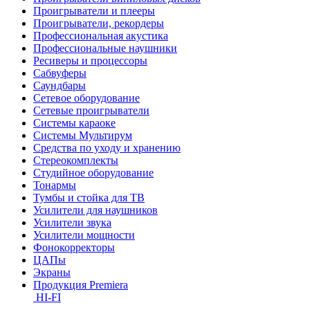
Проигрыватели и плееры
Проигрыватели, рекордеры
Профессиональная акустика
Профессиональные наушники
Ресиверы и процессоры
Сабвуферы
Саундбары
Сетевое оборудование
Сетевые проигрыватели
Системы караоке
Системы Мультирум
Средства по уходу и хранению
Стереокомплекты
Студийное оборудование
Тонармы
Тумбы и стойка для ТВ
Усилители для наушников
Усилители звука
Усилители мощности
Фонокорректоры
ЦАПы
Экраны
Продукция Premiera
HI-FI