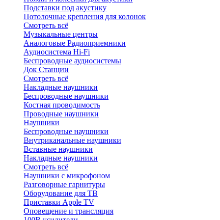
Подставки под акустику
Потолочные крепления для колонок
Смотреть всё
Музыкальные центры
Аналоговые Радиоприемники
Аудиосистема Hi-Fi
Беспроводные аудиосистемы
Док Станции
Смотреть всё
Накладные наушники
Беспроводные наушники
Костная проводимость
Проводные наушники
Наушники
Беспроводные наушники
Внутриканальные наушники
Вставные наушники
Накладные наушники
Смотреть всё
Наушники с микрофоном
Разговорные гарнитуры
Оборудование для ТВ
Приставки Apple TV
Оповещение и трансляция
100В усилители