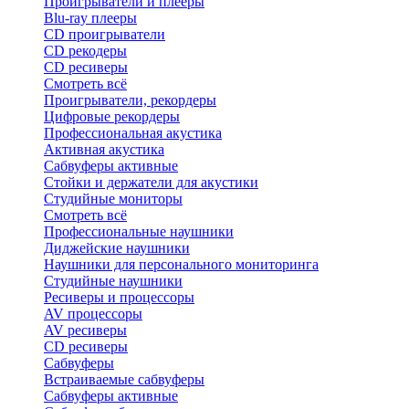
Проигрыватели и плееры
Blu-ray плееры
CD проигрыватели
CD рекодеры
CD ресиверы
Смотреть всё
Проигрыватели, рекордеры
Цифровые рекордеры
Профессиональная акустика
Активная акустика
Сабвуферы активные
Стойки и держатели для акустики
Студийные мониторы
Смотреть всё
Профессиональные наушники
Диджейские наушники
Наушники для персонального мониторинга
Студийные наушники
Ресиверы и процессоры
AV процессоры
AV ресиверы
CD ресиверы
Сабвуферы
Встраиваемые сабвуферы
Сабвуферы активные