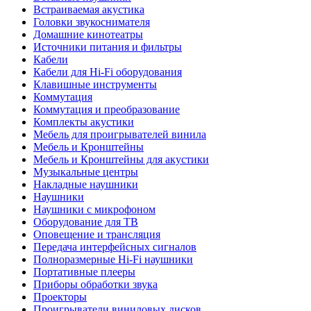
Встраиваемая акустика
Головки звукоснимателя
Домашние кинотеатры
Источники питания и фильтры
Кабели
Кабели для Hi-Fi оборудования
Клавишные инструменты
Коммутация
Коммутация и преобразование
Комплекты акустики
Мебель для проигрывателей винила
Мебель и Кронштейны
Мебель и Кронштейны для акустики
Музыкальные центры
Накладные наушники
Наушники
Наушники с микрофоном
Оборудование для ТВ
Оповещение и трансляция
Передача интерфейсных сигналов
Полноразмерные Hi-Fi наушники
Портативные плееры
Приборы обработки звука
Проекторы
Проигрыватели виниловых дисков