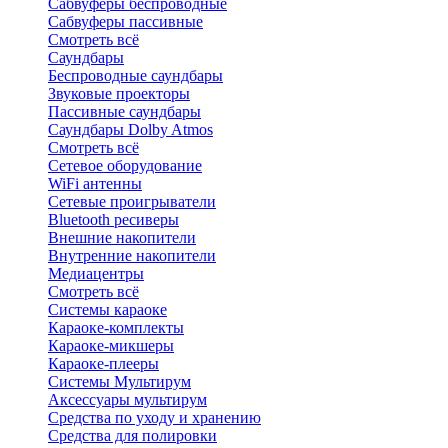
Сабвуферы беспроводные
Сабвуферы пассивные
Смотреть всё
Саундбары
Беспроводные саундбары
Звуковые проекторы
Пассивные саундбары
Саундбары Dolby Atmos
Смотреть всё
Сетевое оборудование
WiFi антенны
Сетевые проигрыватели
Bluetooth ресиверы
Внешние накопители
Внутренние накопители
Медиацентры
Смотреть всё
Системы караоке
Караоке-комплекты
Караоке-микшеры
Караоке-плееры
Системы Мультирум
Аксессуары мультирум
Средства по уходу и хранению
Средства для полировки