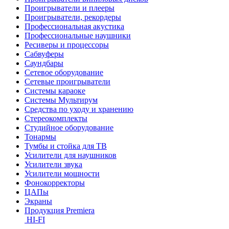
Проигрыватели и плееры
Проигрыватели, рекордеры
Профессиональная акустика
Профессиональные наушники
Ресиверы и процессоры
Сабвуферы
Саундбары
Сетевое оборудование
Сетевые проигрыватели
Системы караоке
Системы Мультирум
Средства по уходу и хранению
Стереокомплекты
Студийное оборудование
Тонармы
Тумбы и стойка для ТВ
Усилители для наушников
Усилители звука
Усилители мощности
Фонокорректоры
ЦАПы
Экраны
Продукция Premiera
HI-FI