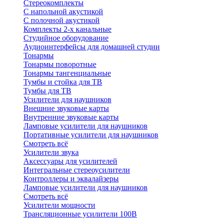
Стереокомплекты
C напольной акустикой
C полочной акустикой
Комплекты 2-х канальные
Студийное оборудование
Аудиоинтерфейсы для домашней студии
Тонармы
Тонармы поворотные
Тонармы тангенциальные
Тумбы и стойка для ТВ
Тумбы для ТВ
Усилители для наушников
Внешние звуковые карты
Внутренние звуковые карты
Ламповые усилители для наушников
Портативные усилители для наушников
Смотреть всё
Усилители звука
Аксессуары для усилителей
Интегральные стереоусилители
Контроллеры и эквалайзеры
Ламповые усилители для наушников
Смотреть всё
Усилители мощности
Трансляционные усилители 100В