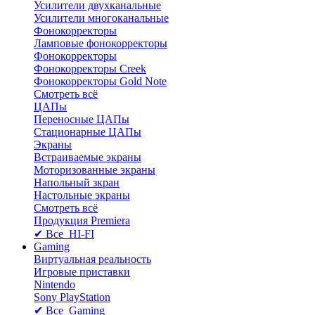
Усилители двухканальные
Усилители многоканальные
Фонокорректоры
Ламповые фонокорректоры
Фонокорректоры
Фонокорректоры Creek
Фонокорректоры Gold Note
Смотреть всё
ЦАПы
Переносные ЦАПы
Стационарные ЦАПы
Экраны
Встраиваемые экраны
Моторизованные экраны
Напольный зкран
Настольные экраны
Смотреть всё
Продукция Premiera
✔ Все HI-FI
Gaming
Виртуальная реальность
Игровые приставки
Nintendo
Sony PlayStation
✔ Все Gaming