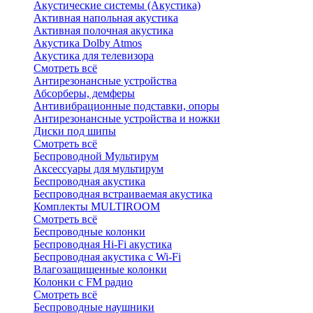
Акустические системы (Акустика)
Активная напольная акустика
Активная полочная акустика
Акустика Dolby Atmos
Акустика для телевизора
Смотреть всё
Антирезонансные устройства
Абсорберы, демферы
Антивибрационные подставки, опоры
Антирезонансные устройства и ножки
Диски под шипы
Смотреть всё
Беспроводной Мультирум
Аксессуары для мультирум
Беспроводная акустика
Беспроводная встраиваемая акустика
Комплекты MULTIROOM
Смотреть всё
Беспроводные колонки
Беспроводная Hi-Fi акустика
Беспроводная акустика с Wi-Fi
Влагозащищенные колонки
Колонки с FM радио
Смотреть всё
Беспроводные наушники