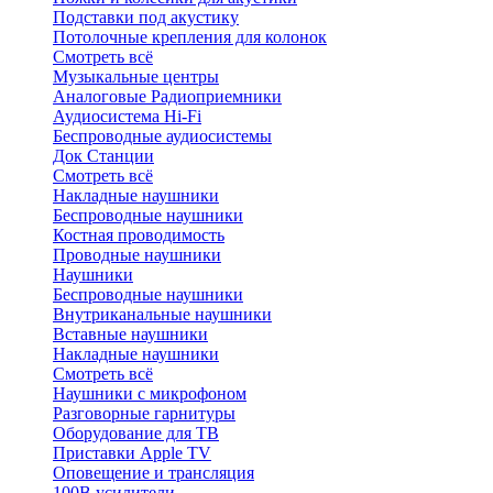
Подставки под акустику
Потолочные крепления для колонок
Смотреть всё
Музыкальные центры
Аналоговые Радиоприемники
Аудиосистема Hi-Fi
Беспроводные аудиосистемы
Док Станции
Смотреть всё
Накладные наушники
Беспроводные наушники
Костная проводимость
Проводные наушники
Наушники
Беспроводные наушники
Внутриканальные наушники
Вставные наушники
Накладные наушники
Смотреть всё
Наушники с микрофоном
Разговорные гарнитуры
Оборудование для ТВ
Приставки Apple TV
Оповещение и трансляция
100В усилители