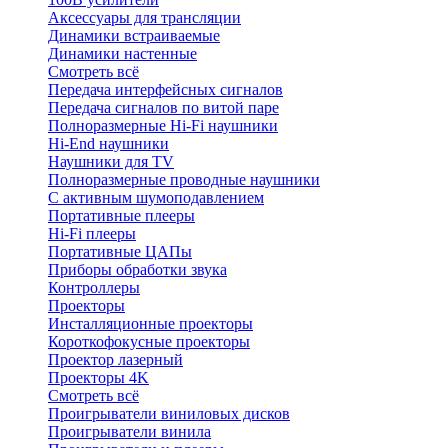
Аксессуары для трансляции
Динамики встраиваемые
Динамики настенные
Смотреть всё
Передача интерфейсных сигналов
Передача сигналов по витой паре
Полноразмерные Hi-Fi наушники
Hi-End наушники
Наушники для TV
Полноразмерные проводные наушники
С активным шумоподавлением
Портативные плееры
Hi-Fi плееры
Портативные ЦАПы
Приборы обработки звука
Контроллеры
Проекторы
Инсталляционные проекторы
Короткофокусные проекторы
Проектор лазерный
Проекторы 4K
Смотреть всё
Проигрыватели виниловых дисков
Проигрыватели винила