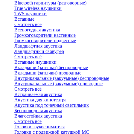
Bluetоoth гарнитуры (разговорные)
True wireless наушники
TWS наушники
Вставные
Смотреть всё
Всепогодная акустика
Громкоговорители настенные
Громкоговорители подвесные
Ландшафтная акустика
Ландшафтный сабвуфер
Смотреть всё
Вставные наушники
Вкладыши (затычки) беспроводные
Вкладыши (затычки) проводные
Внутриканальные (вакуумные) беспроводные
Внутриканальные (вакуумные) проводные
Смотреть всё
Встраиваемая акустика
Акустика для кинотеатра
Акустика под точечный светильник
Беспроводная акустика
Влагостойкая акустика
Смотреть всё
Головки звукоснимателя
Головки с подвижной катушкой MC