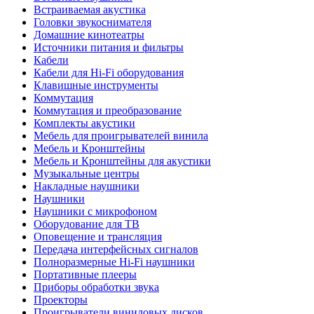
Встраиваемая акустика
Головки звукоснимателя
Домашние кинотеатры
Источники питания и фильтры
Кабели
Кабели для Hi-Fi оборудования
Клавишные инструменты
Коммутация
Коммутация и преобразование
Комплекты акустики
Мебель для проигрывателей винила
Мебель и Кронштейны
Мебель и Кронштейны для акустики
Музыкальные центры
Накладные наушники
Наушники
Наушники с микрофоном
Оборудование для ТВ
Оповещение и трансляция
Передача интерфейсных сигналов
Полноразмерные Hi-Fi наушники
Портативные плееры
Приборы обработки звука
Проекторы
Проигрыватели виниловых дисков