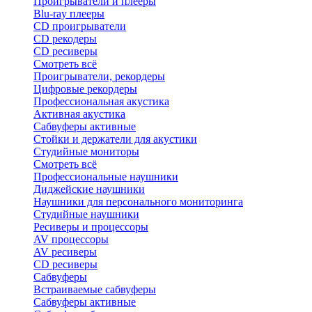
Проигрыватели и плееры
Blu-ray плееры
CD проигрыватели
CD рекодеры
CD ресиверы
Смотреть всё
Проигрыватели, рекордеры
Цифровые рекордеры
Профессиональная акустика
Активная акустика
Сабвуферы активные
Стойки и держатели для акустики
Студийные мониторы
Смотреть всё
Профессиональные наушники
Диджейские наушники
Наушники для персонального мониторинга
Студийные наушники
Ресиверы и процессоры
AV процессоры
AV ресиверы
CD ресиверы
Сабвуферы
Встраиваемые сабвуферы
Сабвуферы активные