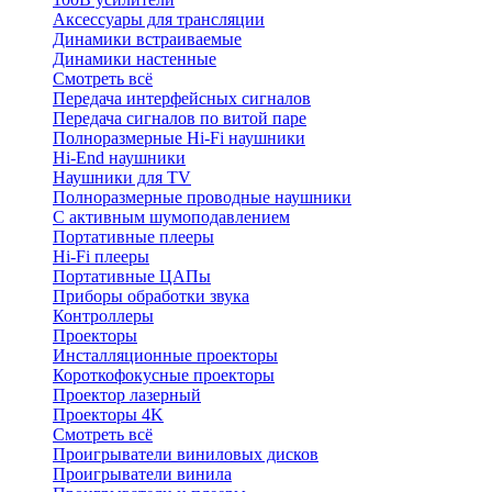
Аксессуары для трансляции
Динамики встраиваемые
Динамики настенные
Смотреть всё
Передача интерфейсных сигналов
Передача сигналов по витой паре
Полноразмерные Hi-Fi наушники
Hi-End наушники
Наушники для TV
Полноразмерные проводные наушники
С активным шумоподавлением
Портативные плееры
Hi-Fi плееры
Портативные ЦАПы
Приборы обработки звука
Контроллеры
Проекторы
Инсталляционные проекторы
Короткофокусные проекторы
Проектор лазерный
Проекторы 4K
Смотреть всё
Проигрыватели виниловых дисков
Проигрыватели винила