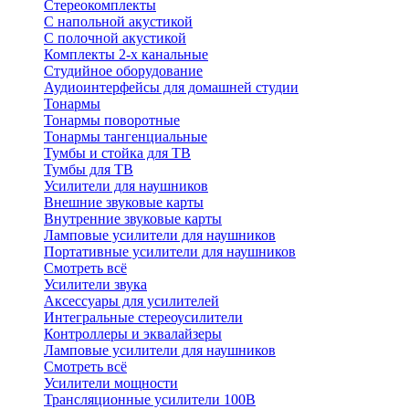
Стереокомплекты
C напольной акустикой
C полочной акустикой
Комплекты 2-х канальные
Студийное оборудование
Аудиоинтерфейсы для домашней студии
Тонармы
Тонармы поворотные
Тонармы тангенциальные
Тумбы и стойка для ТВ
Тумбы для ТВ
Усилители для наушников
Внешние звуковые карты
Внутренние звуковые карты
Ламповые усилители для наушников
Портативные усилители для наушников
Смотреть всё
Усилители звука
Аксессуары для усилителей
Интегральные стереоусилители
Контроллеры и эквалайзеры
Ламповые усилители для наушников
Смотреть всё
Усилители мощности
Трансляционные усилители 100В