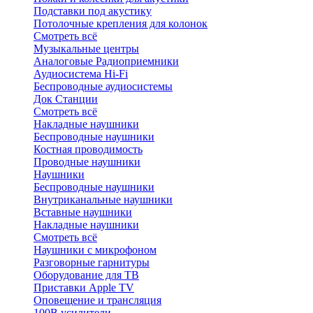
Подставки под акустику
Потолочные крепления для колонок
Смотреть всё
Музыкальные центры
Аналоговые Радиоприемники
Аудиосистема Hi-Fi
Беспроводные аудиосистемы
Док Станции
Смотреть всё
Накладные наушники
Беспроводные наушники
Костная проводимость
Проводные наушники
Наушники
Беспроводные наушники
Внутриканальные наушники
Вставные наушники
Накладные наушники
Смотреть всё
Наушники с микрофоном
Разговорные гарнитуры
Оборудование для ТВ
Приставки Apple TV
Оповещение и трансляция
100В усилители