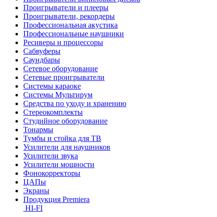
Проигрыватели и плееры
Проигрыватели, рекордеры
Профессиональная акустика
Профессиональные наушники
Ресиверы и процессоры
Сабвуферы
Саундбары
Сетевое оборудование
Сетевые проигрыватели
Системы караоке
Системы Мультирум
Средства по уходу и хранению
Стереокомплекты
Студийное оборудование
Тонармы
Тумбы и стойка для ТВ
Усилители для наушников
Усилители звука
Усилители мощности
Фонокорректоры
ЦАПы
Экраны
Продукция Premiera
HI-FI