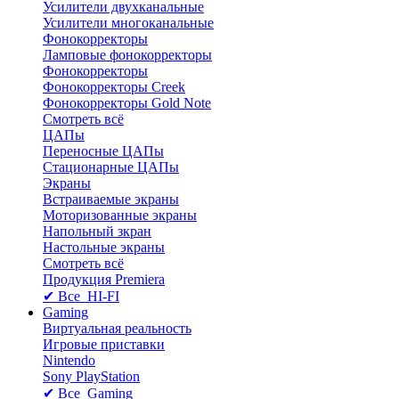
Усилители двухканальные
Усилители многоканальные
Фонокорректоры
Ламповые фонокорректоры
Фонокорректоры
Фонокорректоры Creek
Фонокорректоры Gold Note
Смотреть всё
ЦАПы
Переносные ЦАПы
Стационарные ЦАПы
Экраны
Встраиваемые экраны
Моторизованные экраны
Напольный зкран
Настольные экраны
Смотреть всё
Продукция Premiera
✔ Все HI-FI
Gaming
Виртуальная реальность
Игровые приставки
Nintendo
Sony PlayStation
✔ Все Gaming