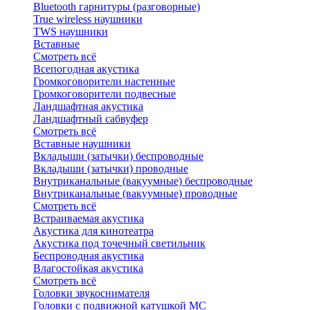
Bluetоoth гарнитуры (разговорные)
True wireless наушники
TWS наушники
Вставные
Смотреть всё
Всепогодная акустика
Громкоговорители настенные
Громкоговорители подвесные
Ландшафтная акустика
Ландшафтный сабвуфер
Смотреть всё
Вставные наушники
Вкладыши (затычки) беспроводные
Вкладыши (затычки) проводные
Внутриканальные (вакуумные) беспроводные
Внутриканальные (вакуумные) проводные
Смотреть всё
Встраиваемая акустика
Акустика для кинотеатра
Акустика под точечный светильник
Беспроводная акустика
Влагостойкая акустика
Смотреть всё
Головки звукоснимателя
Головки с подвижной катушкой MC