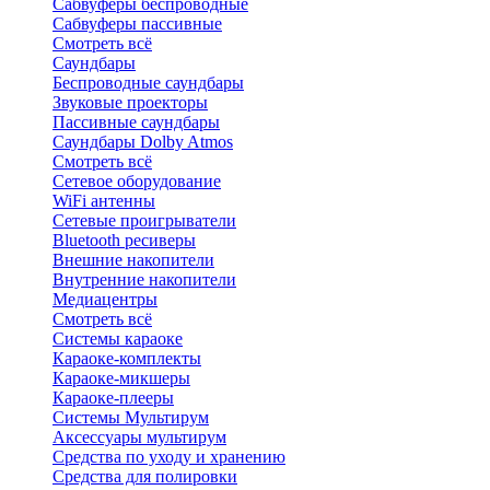
Сабвуферы беспроводные
Сабвуферы пассивные
Смотреть всё
Саундбары
Беспроводные саундбары
Звуковые проекторы
Пассивные саундбары
Саундбары Dolby Atmos
Смотреть всё
Сетевое оборудование
WiFi антенны
Сетевые проигрыватели
Bluetooth ресиверы
Внешние накопители
Внутренние накопители
Медиацентры
Смотреть всё
Системы караоке
Караоке-комплекты
Караоке-микшеры
Караоке-плееры
Системы Мультирум
Аксессуары мультирум
Средства по уходу и хранению
Средства для полировки