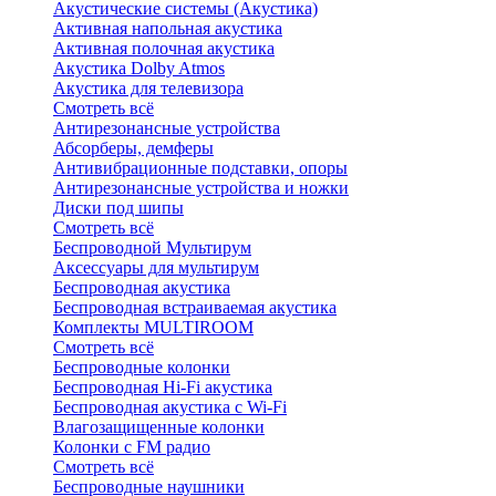
Акустические системы (Акустика)
Активная напольная акустика
Активная полочная акустика
Акустика Dolby Atmos
Акустика для телевизора
Смотреть всё
Антирезонансные устройства
Абсорберы, демферы
Антивибрационные подставки, опоры
Антирезонансные устройства и ножки
Диски под шипы
Смотреть всё
Беспроводной Мультирум
Аксессуары для мультирум
Беспроводная акустика
Беспроводная встраиваемая акустика
Комплекты MULTIROOM
Смотреть всё
Беспроводные колонки
Беспроводная Hi-Fi акустика
Беспроводная акустика с Wi-Fi
Влагозащищенные колонки
Колонки с FM радио
Смотреть всё
Беспроводные наушники