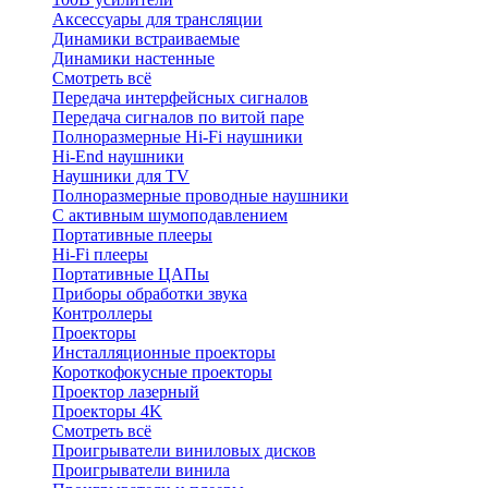
Аксессуары для трансляции
Динамики встраиваемые
Динамики настенные
Смотреть всё
Передача интерфейсных сигналов
Передача сигналов по витой паре
Полноразмерные Hi-Fi наушники
Hi-End наушники
Наушники для TV
Полноразмерные проводные наушники
С активным шумоподавлением
Портативные плееры
Hi-Fi плееры
Портативные ЦАПы
Приборы обработки звука
Контроллеры
Проекторы
Инсталляционные проекторы
Короткофокусные проекторы
Проектор лазерный
Проекторы 4K
Смотреть всё
Проигрыватели виниловых дисков
Проигрыватели винила