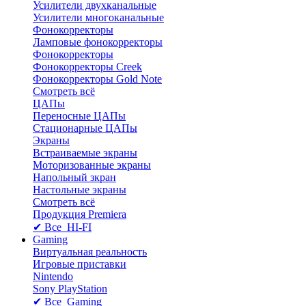
Усилители двухканальные
Усилители многоканальные
Фонокорректоры
Ламповые фонокорректоры
Фонокорректоры
Фонокорректоры Creek
Фонокорректоры Gold Note
Смотреть всё
ЦАПы
Переносные ЦАПы
Стационарные ЦАПы
Экраны
Встраиваемые экраны
Моторизованные экраны
Напольный зкран
Настольные экраны
Смотреть всё
Продукция Premiera
✔ Все HI-FI
Gaming
Виртуальная реальность
Игровые приставки
Nintendo
Sony PlayStation
✔ Все Gaming