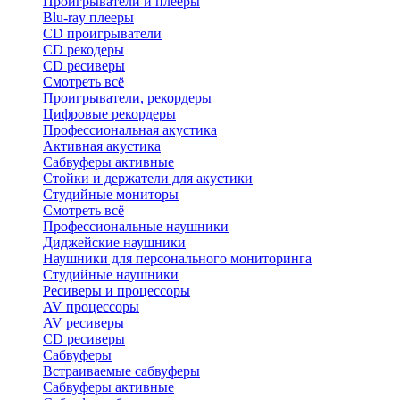
Проигрыватели и плееры
Blu-ray плееры
CD проигрыватели
CD рекодеры
CD ресиверы
Смотреть всё
Проигрыватели, рекордеры
Цифровые рекордеры
Профессиональная акустика
Активная акустика
Сабвуферы активные
Стойки и держатели для акустики
Студийные мониторы
Смотреть всё
Профессиональные наушники
Диджейские наушники
Наушники для персонального мониторинга
Студийные наушники
Ресиверы и процессоры
AV процессоры
AV ресиверы
CD ресиверы
Сабвуферы
Встраиваемые сабвуферы
Сабвуферы активные