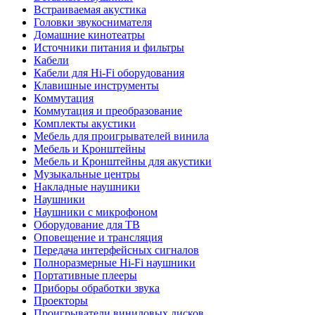
Встраиваемая акустика
Головки звукоснимателя
Домашние кинотеатры
Источники питания и фильтры
Кабели
Кабели для Hi-Fi оборудования
Клавишные инструменты
Коммутация
Коммутация и преобразование
Комплекты акустики
Мебель для проигрывателей винила
Мебель и Кронштейны
Мебель и Кронштейны для акустики
Музыкальные центры
Накладные наушники
Наушники
Наушники с микрофоном
Оборудование для ТВ
Оповещение и трансляция
Передача интерфейсных сигналов
Полноразмерные Hi-Fi наушники
Портативные плееры
Приборы обработки звука
Проекторы
Проигрыватели виниловых дисков