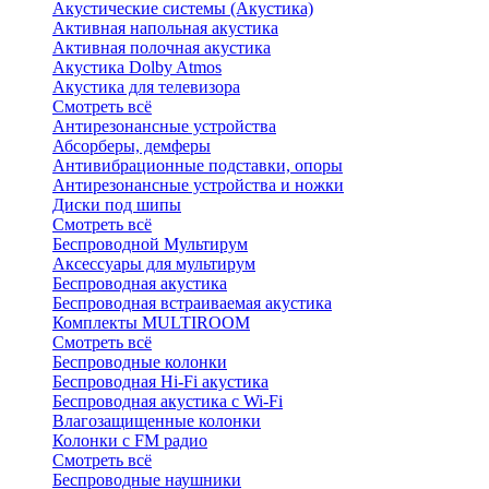
Акустические системы (Акустика)
Активная напольная акустика
Активная полочная акустика
Акустика Dolby Atmos
Акустика для телевизора
Смотреть всё
Антирезонансные устройства
Абсорберы, демферы
Антивибрационные подставки, опоры
Антирезонансные устройства и ножки
Диски под шипы
Смотреть всё
Беспроводной Мультирум
Аксессуары для мультирум
Беспроводная акустика
Беспроводная встраиваемая акустика
Комплекты MULTIROOM
Смотреть всё
Беспроводные колонки
Беспроводная Hi-Fi акустика
Беспроводная акустика с Wi-Fi
Влагозащищенные колонки
Колонки с FM радио
Смотреть всё
Беспроводные наушники