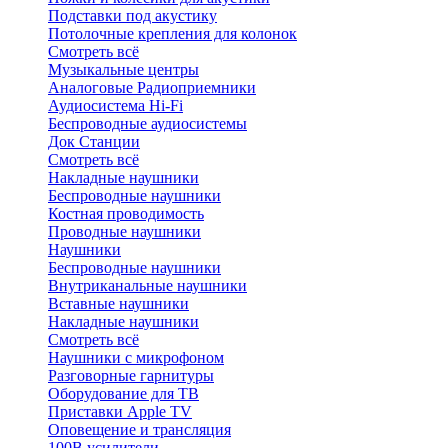
Подставки под акустику
Потолочные крепления для колонок
Смотреть всё
Музыкальные центры
Аналоговые Радиоприемники
Аудиосистема Hi-Fi
Беспроводные аудиосистемы
Док Станции
Смотреть всё
Накладные наушники
Беспроводные наушники
Костная проводимость
Проводные наушники
Наушники
Беспроводные наушники
Внутриканальные наушники
Вставные наушники
Накладные наушники
Смотреть всё
Наушники с микрофоном
Разговорные гарнитуры
Оборудование для ТВ
Приставки Apple TV
Оповещение и трансляция
100В усилители