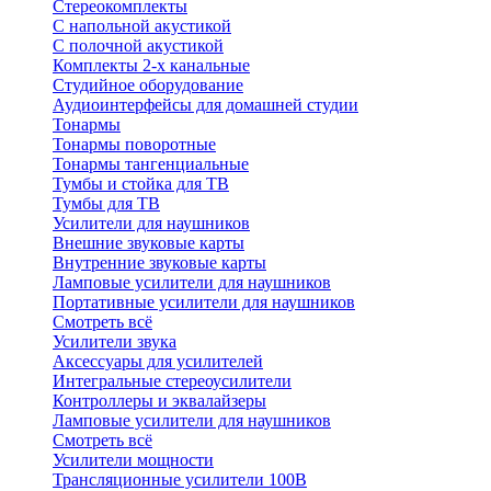
Стереокомплекты
C напольной акустикой
C полочной акустикой
Комплекты 2-х канальные
Студийное оборудование
Аудиоинтерфейсы для домашней студии
Тонармы
Тонармы поворотные
Тонармы тангенциальные
Тумбы и стойка для ТВ
Тумбы для ТВ
Усилители для наушников
Внешние звуковые карты
Внутренние звуковые карты
Ламповые усилители для наушников
Портативные усилители для наушников
Смотреть всё
Усилители звука
Аксессуары для усилителей
Интегральные стереоусилители
Контроллеры и эквалайзеры
Ламповые усилители для наушников
Смотреть всё
Усилители мощности
Трансляционные усилители 100В