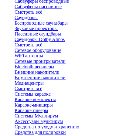
Сабвуферы беспроводные
Сабвуферы пассивные
Смотреть всё
Саундбары
Беспроводные саундбары
Звуковые проекторы
Пассивные саундбары
Саундбары Dolby Atmos
Смотреть всё
Сетевое оборудование
WiFi антенны
Сетевые проигрыватели
Bluetooth ресиверы
Внешние накопители
Внутренние накопители
Медиацентры
Смотреть всё
Системы караоке
Караоке-комплекты
Караоке-микшеры
Караоке-плееры
Системы Мультирум
Аксессуары мультирум
Средства по уходу и хранению
Средства для полировки