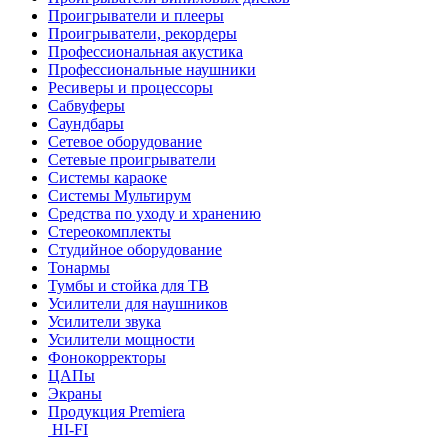
Проигрыватели и плееры
Проигрыватели, рекордеры
Профессиональная акустика
Профессиональные наушники
Ресиверы и процессоры
Сабвуферы
Саундбары
Сетевое оборудование
Сетевые проигрыватели
Системы караоке
Системы Мультирум
Средства по уходу и хранению
Стереокомплекты
Студийное оборудование
Тонармы
Тумбы и стойка для ТВ
Усилители для наушников
Усилители звука
Усилители мощности
Фонокорректоры
ЦАПы
Экраны
Продукция Premiera
HI-FI