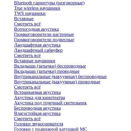
Bluetоoth гарнитуры (разговорные)
True wireless наушники
TWS наушники
Вставные
Смотреть всё
Всепогодная акустика
Громкоговорители настенные
Громкоговорители подвесные
Ландшафтная акустика
Ландшафтный сабвуфер
Смотреть всё
Вставные наушники
Вкладыши (затычки) беспроводные
Вкладыши (затычки) проводные
Внутриканальные (вакуумные) беспроводные
Внутриканальные (вакуумные) проводные
Смотреть всё
Встраиваемая акустика
Акустика для кинотеатра
Акустика под точечный светильник
Беспроводная акустика
Влагостойкая акустика
Смотреть всё
Головки звукоснимателя
Головки с подвижной катушкой MC