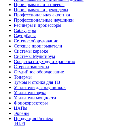
Проигрыватели и плееры
Проигрыватели, рекордеры
Профессиональная акустика
Профессиональные наушники
Ресиверы и процессоры
Сабвуферы
Саундбары
Сетевое оборудование
Сетевые проигрыватели
Системы караоке
Системы Мультирум
Средства по уходу и хранению
Стереокомплекты
Студийное оборудование
Тонармы
Тумбы и стойка для ТВ
Усилители для наушников
Усилители звука
Усилители мощности
Фонокорректоры
ЦАПы
Экраны
Продукция Premiera
HI-FI