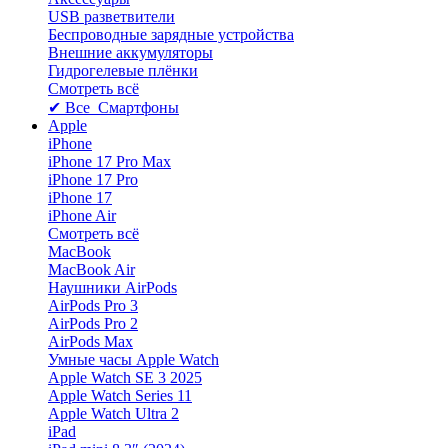
USB разветвители
Беспроводные зарядные устройства
Внешние аккумуляторы
Гидрогелевые плёнки
Смотреть всё
✔ Все Смартфоны
Apple
iPhone
iPhone 17 Pro Max
iPhone 17 Pro
iPhone 17
iPhone Air
Смотреть всё
MacBook
MacBook Air
Наушники AirPods
AirPods Pro 3
AirPods Pro 2
AirPods Max
Умные часы Apple Watch
Apple Watch SE 3 2025
Apple Watch Series 11
Apple Watch Ultra 2
iPad