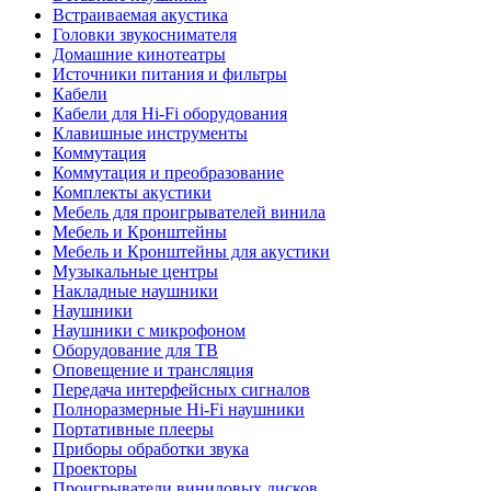
Встраиваемая акустика
Головки звукоснимателя
Домашние кинотеатры
Источники питания и фильтры
Кабели
Кабели для Hi-Fi оборудования
Клавишные инструменты
Коммутация
Коммутация и преобразование
Комплекты акустики
Мебель для проигрывателей винила
Мебель и Кронштейны
Мебель и Кронштейны для акустики
Музыкальные центры
Накладные наушники
Наушники
Наушники с микрофоном
Оборудование для ТВ
Оповещение и трансляция
Передача интерфейсных сигналов
Полноразмерные Hi-Fi наушники
Портативные плееры
Приборы обработки звука
Проекторы
Проигрыватели виниловых дисков