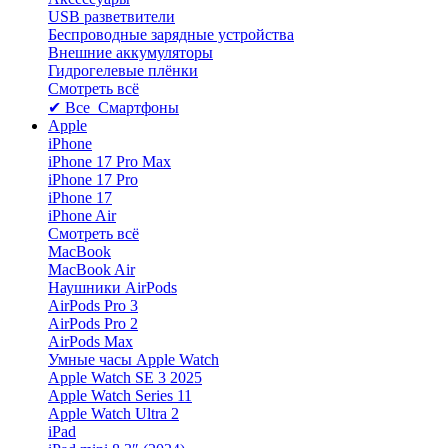
USB разветвители
Беспроводные зарядные устройства
Внешние аккумуляторы
Гидрогелевые плёнки
Смотреть всё
✔ Все Смартфоны
Apple
iPhone
iPhone 17 Pro Max
iPhone 17 Pro
iPhone 17
iPhone Air
Смотреть всё
MacBook
MacBook Air
Наушники AirPods
AirPods Pro 3
AirPods Pro 2
AirPods Max
Умные часы Apple Watch
Apple Watch SE 3 2025
Apple Watch Series 11
Apple Watch Ultra 2
iPad