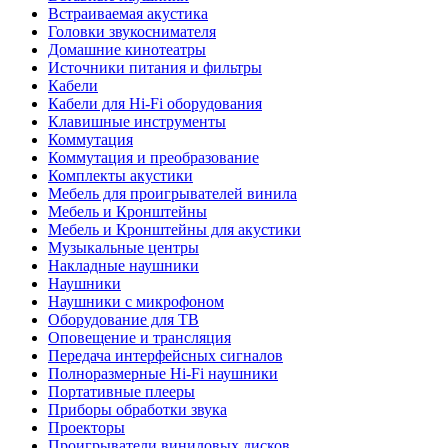
Встраиваемая акустика
Головки звукоснимателя
Домашние кинотеатры
Источники питания и фильтры
Кабели
Кабели для Hi-Fi оборудования
Клавишные инструменты
Коммутация
Коммутация и преобразование
Комплекты акустики
Мебель для проигрывателей винила
Мебель и Кронштейны
Мебель и Кронштейны для акустики
Музыкальные центры
Накладные наушники
Наушники
Наушники с микрофоном
Оборудование для ТВ
Оповещение и трансляция
Передача интерфейсных сигналов
Полноразмерные Hi-Fi наушники
Портативные плееры
Приборы обработки звука
Проекторы
Проигрыватели виниловых дисков