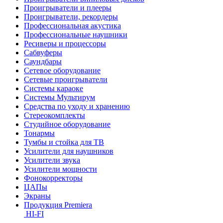
Проигрыватели и плееры
Проигрыватели, рекордеры
Профессиональная акустика
Профессиональные наушники
Ресиверы и процессоры
Сабвуферы
Саундбары
Сетевое оборудование
Сетевые проигрыватели
Системы караоке
Системы Мультирум
Средства по уходу и хранению
Стереокомплекты
Студийное оборудование
Тонармы
Тумбы и стойка для ТВ
Усилители для наушников
Усилители звука
Усилители мощности
Фонокорректоры
ЦАПы
Экраны
Продукция Premiera
HI-FI