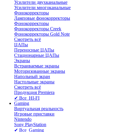
Усилители двухканальные
Усилители многоканальные
Фонокорректоры
Ламповые фонокорректоры
Фонокорректоры
Фонокорректоры Creek
Фонокорректоры Gold Note
Смотреть всё
ЦАПы
Переносные ЦАПы
Стационарные ЦАПы
Экраны
Встраиваемые экраны
Моторизованные экраны
Напольный зкран
Настольные экраны
Смотреть всё
Продукция Premiera
✔ Все HI-FI
Gaming
Виртуальная реальность
Игровые приставки
Nintendo
Sony PlayStation
✔ Все Gaming