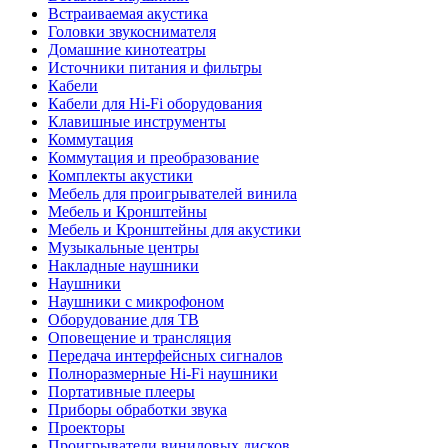
Встраиваемая акустика
Головки звукоснимателя
Домашние кинотеатры
Источники питания и фильтры
Кабели
Кабели для Hi-Fi оборудования
Клавишные инструменты
Коммутация
Коммутация и преобразование
Комплекты акустики
Мебель для проигрывателей винила
Мебель и Кронштейны
Мебель и Кронштейны для акустики
Музыкальные центры
Накладные наушники
Наушники
Наушники с микрофоном
Оборудование для ТВ
Оповещение и трансляция
Передача интерфейсных сигналов
Полноразмерные Hi-Fi наушники
Портативные плееры
Приборы обработки звука
Проекторы
Проигрыватели виниловых дисков