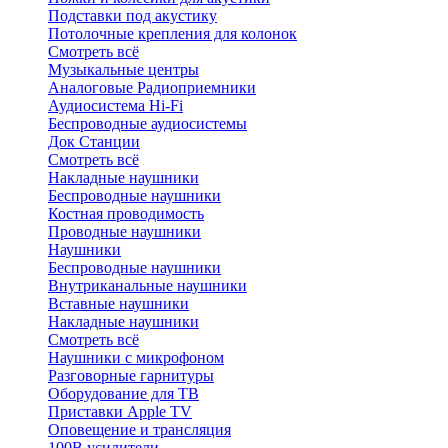
Подставки под акустику
Потолочные крепления для колонок
Смотреть всё
Музыкальные центры
Аналоговые Радиоприемники
Аудиосистема Hi-Fi
Беспроводные аудиосистемы
Док Станции
Смотреть всё
Накладные наушники
Беспроводные наушники
Костная проводимость
Проводные наушники
Наушники
Беспроводные наушники
Внутриканальные наушники
Вставные наушники
Накладные наушники
Смотреть всё
Наушники с микрофоном
Разговорные гарнитуры
Оборудование для ТВ
Приставки Apple TV
Оповещение и трансляция
100В усилители