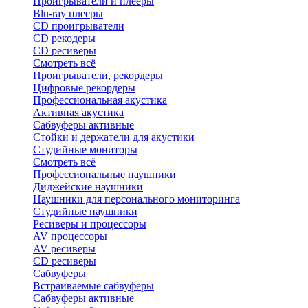
Проигрыватели и плееры
Blu-ray плееры
CD проигрыватели
CD рекодеры
CD ресиверы
Смотреть всё
Проигрыватели, рекордеры
Цифровые рекордеры
Профессиональная акустика
Активная акустика
Сабвуферы активные
Стойки и держатели для акустики
Студийные мониторы
Смотреть всё
Профессиональные наушники
Диджейские наушники
Наушники для персонального мониторинга
Студийные наушники
Ресиверы и процессоры
AV процессоры
AV ресиверы
CD ресиверы
Сабвуферы
Встраиваемые сабвуферы
Сабвуферы активные