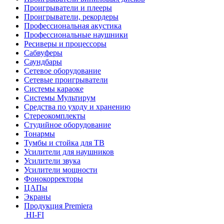
Проигрыватели и плееры
Проигрыватели, рекордеры
Профессиональная акустика
Профессиональные наушники
Ресиверы и процессоры
Сабвуферы
Саундбары
Сетевое оборудование
Сетевые проигрыватели
Системы караоке
Системы Мультирум
Средства по уходу и хранению
Стереокомплекты
Студийное оборудование
Тонармы
Тумбы и стойка для ТВ
Усилители для наушников
Усилители звука
Усилители мощности
Фонокорректоры
ЦАПы
Экраны
Продукция Premiera
HI-FI