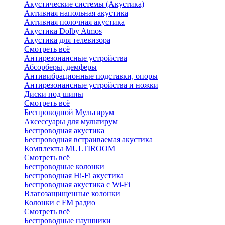
Акустические системы (Акустика)
Активная напольная акустика
Активная полочная акустика
Акустика Dolby Atmos
Акустика для телевизора
Смотреть всё
Антирезонансные устройства
Абсорберы, демферы
Антивибрационные подставки, опоры
Антирезонансные устройства и ножки
Диски под шипы
Смотреть всё
Беспроводной Мультирум
Аксессуары для мультирум
Беспроводная акустика
Беспроводная встраиваемая акустика
Комплекты MULTIROOM
Смотреть всё
Беспроводные колонки
Беспроводная Hi-Fi акустика
Беспроводная акустика с Wi-Fi
Влагозащищенные колонки
Колонки с FM радио
Смотреть всё
Беспроводные наушники