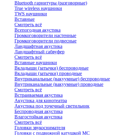
Bluetоoth гарнитуры (разговорные)
True wireless наушники
TWS наушники
Вставные
Смотреть всё
Всепогодная акустика
Громкоговорители настенные
Громкоговорители подвесные
Ландшафтная акустика
Ландшафтный сабвуфер
Смотреть всё
Вставные наушники
Вкладыши (затычки) беспроводные
Вкладыши (затычки) проводные
Внутриканальные (вакуумные) беспроводные
Внутриканальные (вакуумные) проводные
Смотреть всё
Встраиваемая акустика
Акустика для кинотеатра
Акустика под точечный светильник
Беспроводная акустика
Влагостойкая акустика
Смотреть всё
Головки звукоснимателя
Головки с подвижной катушкой MC