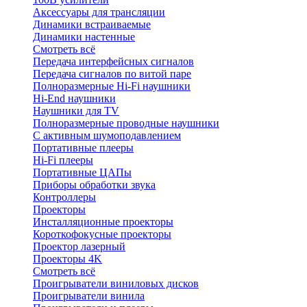
Аксессуары для трансляции
Динамики встраиваемые
Динамики настенные
Смотреть всё
Передача интерфейсных сигналов
Передача сигналов по витой паре
Полноразмерные Hi-Fi наушники
Hi-End наушники
Наушники для TV
Полноразмерные проводные наушники
С активным шумоподавлением
Портативные плееры
Hi-Fi плееры
Портативные ЦАПы
Приборы обработки звука
Контроллеры
Проекторы
Инсталляционные проекторы
Короткофокусные проекторы
Проектор лазерный
Проекторы 4K
Смотреть всё
Проигрыватели виниловых дисков
Проигрыватели винила