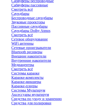
Сабвуферы беспроводные
Сабвуферы пассивные
Смотреть всё
Саундбары
Беспроводные саундбары
Звуковые проекторы
Пассивные саундбары
Саундбары Dolby Atmos
Смотреть всё
Сетевое оборудование
WiFi антенны
Сетевые проигрыватели
Bluetooth ресиверы
Внешние накопители
Внутренние накопители
Медиацентры
Смотреть всё
Системы караоке
Караоке-комплекты
Караоке-микшеры
Караоке-плееры
Системы Мультирум
Аксессуары мультирум
Средства по уходу и хранению
Средства для полировки