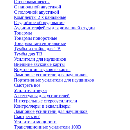
Стереокомплекты
C напольной акустикой
C полочной акустикой
Комплекты 2-х канальные
Студийное оборудование
Аудиоинтерфейсы для домашней студии
Тонармы
Тонармы поворотные
Тонармы тангенциальные
Тумбы и стойка для ТВ
Тумбы для ТВ
Усилители для наушников
Внешние звуковые карты
Внутренние звуковые карты
Ламповые усилители для наушников
Портативные усилители для наушников
Смотреть всё
Усилители звука
Аксессуары для усилителей
Интегральные стереоусилители
Контроллеры и эквалайзеры
Ламповые усилители для наушников
Смотреть всё
Усилители мощности
Трансляционные усилители 100В