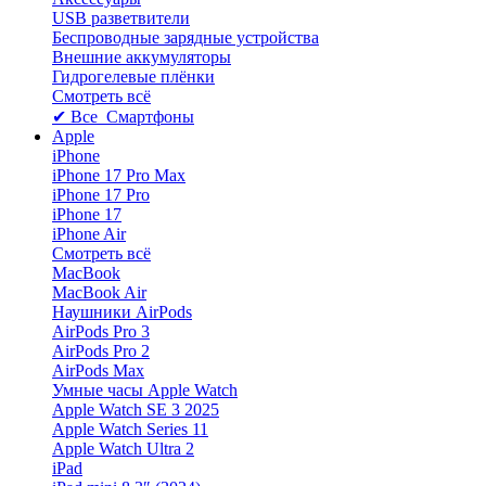
USB разветвители
Беспроводные зарядные устройства
Внешние аккумуляторы
Гидрогелевые плёнки
Смотреть всё
✔ Все Смартфоны
Apple
iPhone
iPhone 17 Pro Max
iPhone 17 Pro
iPhone 17
iPhone Air
Смотреть всё
MacBook
MacBook Air
Наушники AirPods
AirPods Pro 3
AirPods Pro 2
AirPods Max
Умные часы Apple Watch
Apple Watch SE 3 2025
Apple Watch Series 11
Apple Watch Ultra 2
iPad