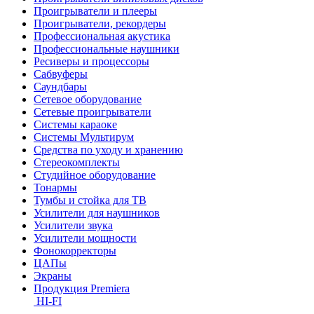
Проигрыватели и плееры
Проигрыватели, рекордеры
Профессиональная акустика
Профессиональные наушники
Ресиверы и процессоры
Сабвуферы
Саундбары
Сетевое оборудование
Сетевые проигрыватели
Системы караоке
Системы Мультирум
Средства по уходу и хранению
Стереокомплекты
Студийное оборудование
Тонармы
Тумбы и стойка для ТВ
Усилители для наушников
Усилители звука
Усилители мощности
Фонокорректоры
ЦАПы
Экраны
Продукция Premiera
HI-FI