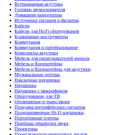
Встраиваемая акустика
Головки звукоснимателя
Домашние кинотеатры
Источники питания и фильтры
Кабели
Кабели для Hi-Fi оборудования
Клавишные инструменты
Коммутация
Коммутация и преобразование
Комплекты акустики
Мебель для проигрывателей винила
Мебель и Кронштейны
Мебель и Кронштейны для акустики
Музыкальные центры
Накладные наушники
Наушники
Наушники с микрофоном
Оборудование для ТВ
Оповещение и трансляция
Передача интерфейсных сигналов
Полноразмерные Hi-Fi наушники
Портативные плееры
Приборы обработки звука
Проекторы
Проигрыватели виниловых дисков