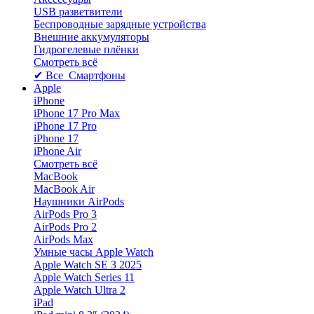
USB разветвители
Беспроводные зарядные устройства
Внешние аккумуляторы
Гидрогелевые плёнки
Смотреть всё
✔ Все Смартфоны
Apple
iPhone
iPhone 17 Pro Max
iPhone 17 Pro
iPhone 17
iPhone Air
Смотреть всё
MacBook
MacBook Air
Наушники AirPods
AirPods Pro 3
AirPods Pro 2
AirPods Max
Умные часы Apple Watch
Apple Watch SE 3 2025
Apple Watch Series 11
Apple Watch Ultra 2
iPad