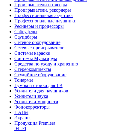
Проигрыватели и плееры
Проигрыватели, рекордеры
Профессиональная акустика
Профессиональные наушники
Ресиверы и процессоры
Сабвуферы
Саундбары
Сетевое оборудование
Сетевые проигрыватели
Системы караоке
Системы Мультирум
Средства по уходу и хранению
Стереокомплекты
Студийное оборудование
Тонармы
Тумбы и стойка для ТВ
Усилители для наушников
Усилители звука
Усилители мощности
Фонокорректоры
ЦАПы
Экраны
Продукция Premiera
HI-FI