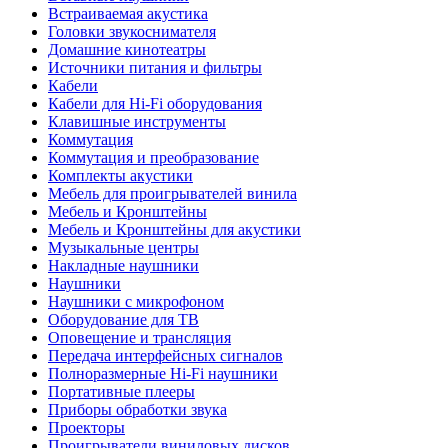
Встраиваемая акустика
Головки звукоснимателя
Домашние кинотеатры
Источники питания и фильтры
Кабели
Кабели для Hi-Fi оборудования
Клавишные инструменты
Коммутация
Коммутация и преобразование
Комплекты акустики
Мебель для проигрывателей винила
Мебель и Кронштейны
Мебель и Кронштейны для акустики
Музыкальные центры
Накладные наушники
Наушники
Наушники с микрофоном
Оборудование для ТВ
Оповещение и трансляция
Передача интерфейсных сигналов
Полноразмерные Hi-Fi наушники
Портативные плееры
Приборы обработки звука
Проекторы
Проигрыватели виниловых дисков