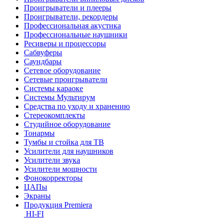
Проигрыватели и плееры
Проигрыватели, рекордеры
Профессиональная акустика
Профессиональные наушники
Ресиверы и процессоры
Сабвуферы
Саундбары
Сетевое оборудование
Сетевые проигрыватели
Системы караоке
Системы Мультирум
Средства по уходу и хранению
Стереокомплекты
Студийное оборудование
Тонармы
Тумбы и стойка для ТВ
Усилители для наушников
Усилители звука
Усилители мощности
Фонокорректоры
ЦАПы
Экраны
Продукция Premiera
HI-FI