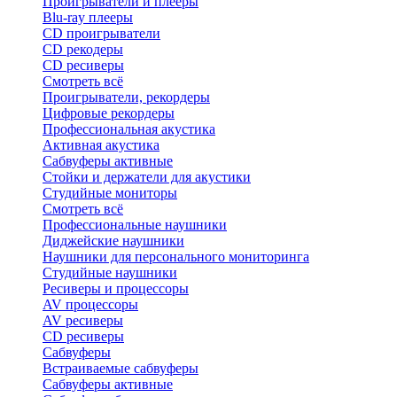
Проигрыватели и плееры
Blu-ray плееры
CD проигрыватели
CD рекодеры
CD ресиверы
Смотреть всё
Проигрыватели, рекордеры
Цифровые рекордеры
Профессиональная акустика
Активная акустика
Сабвуферы активные
Стойки и держатели для акустики
Студийные мониторы
Смотреть всё
Профессиональные наушники
Диджейские наушники
Наушники для персонального мониторинга
Студийные наушники
Ресиверы и процессоры
AV процессоры
AV ресиверы
CD ресиверы
Сабвуферы
Встраиваемые сабвуферы
Сабвуферы активные