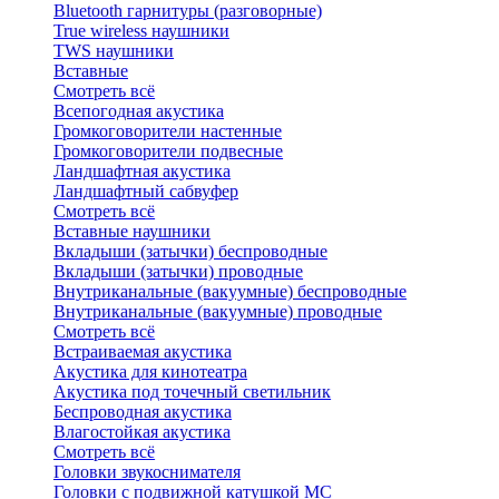
Bluetоoth гарнитуры (разговорные)
True wireless наушники
TWS наушники
Вставные
Смотреть всё
Всепогодная акустика
Громкоговорители настенные
Громкоговорители подвесные
Ландшафтная акустика
Ландшафтный сабвуфер
Смотреть всё
Вставные наушники
Вкладыши (затычки) беспроводные
Вкладыши (затычки) проводные
Внутриканальные (вакуумные) беспроводные
Внутриканальные (вакуумные) проводные
Смотреть всё
Встраиваемая акустика
Акустика для кинотеатра
Акустика под точечный светильник
Беспроводная акустика
Влагостойкая акустика
Смотреть всё
Головки звукоснимателя
Головки с подвижной катушкой MC