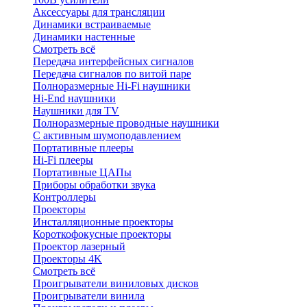
Аксессуары для трансляции
Динамики встраиваемые
Динамики настенные
Смотреть всё
Передача интерфейсных сигналов
Передача сигналов по витой паре
Полноразмерные Hi-Fi наушники
Hi-End наушники
Наушники для TV
Полноразмерные проводные наушники
С активным шумоподавлением
Портативные плееры
Hi-Fi плееры
Портативные ЦАПы
Приборы обработки звука
Контроллеры
Проекторы
Инсталляционные проекторы
Короткофокусные проекторы
Проектор лазерный
Проекторы 4K
Смотреть всё
Проигрыватели виниловых дисков
Проигрыватели винила