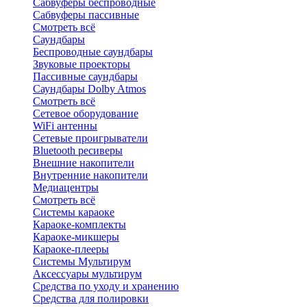
Сабвуферы беспроводные
Сабвуферы пассивные
Смотреть всё
Саундбары
Беспроводные саундбары
Звуковые проекторы
Пассивные саундбары
Саундбары Dolby Atmos
Смотреть всё
Сетевое оборудование
WiFi антенны
Сетевые проигрыватели
Bluetooth ресиверы
Внешние накопители
Внутренние накопители
Медиацентры
Смотреть всё
Системы караоке
Караоке-комплекты
Караоке-микшеры
Караоке-плееры
Системы Мультирум
Аксессуары мультирум
Средства по уходу и хранению
Средства для полировки