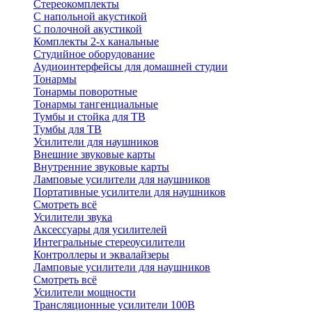
Стереокомплекты
C напольной акустикой
C полочной акустикой
Комплекты 2-х канальные
Студийное оборудование
Аудиоинтерфейсы для домашней студии
Тонармы
Тонармы поворотные
Тонармы тангенциальные
Тумбы и стойка для ТВ
Тумбы для ТВ
Усилители для наушников
Внешние звуковые карты
Внутренние звуковые карты
Ламповые усилители для наушников
Портативные усилители для наушников
Смотреть всё
Усилители звука
Аксессуары для усилителей
Интегральные стереоусилители
Контроллеры и эквалайзеры
Ламповые усилители для наушников
Смотреть всё
Усилители мощности
Трансляционные усилители 100В