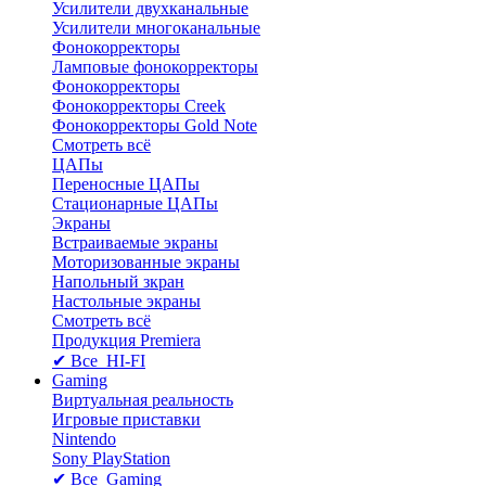
Усилители двухканальные
Усилители многоканальные
Фонокорректоры
Ламповые фонокорректоры
Фонокорректоры
Фонокорректоры Creek
Фонокорректоры Gold Note
Смотреть всё
ЦАПы
Переносные ЦАПы
Стационарные ЦАПы
Экраны
Встраиваемые экраны
Моторизованные экраны
Напольный зкран
Настольные экраны
Смотреть всё
Продукция Premiera
✔ Все HI-FI
Gaming
Виртуальная реальность
Игровые приставки
Nintendo
Sony PlayStation
✔ Все Gaming