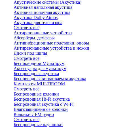
Акустические системы (Акустика)
Активная напольная акустика
Активная полочная акустика
Акустика Dolby Atmos
Акустика для телевизора
Смотреть всё
Антирезонансные устройства
Абсорберы, демферы
Антивибрационные подставки, опоры
Антирезонансные устройства и ножки
Диски под шипы
Смотреть всё
Беспроводной Мультирум
Аксессуары для мультирум
Беспроводная акустика
Беспроводная встраиваемая акустика
Комплекты MULTIROOM
Смотреть всё
Беспроводные колонки
Беспроводная Hi-Fi акустика
Беспроводная акустика с Wi-Fi
Влагозащищенные колонки
Колонки с FM радио
Смотреть всё
Беспроводные наушники