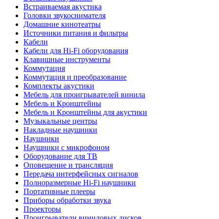
Встраиваемая акустика
Головки звукоснимателя
Домашние кинотеатры
Источники питания и фильтры
Кабели
Кабели для Hi-Fi оборудования
Клавишные инструменты
Коммутация
Коммутация и преобразование
Комплекты акустики
Мебель для проигрывателей винила
Мебель и Кронштейны
Мебель и Кронштейны для акустики
Музыкальные центры
Накладные наушники
Наушники
Наушники с микрофоном
Оборудование для ТВ
Оповещение и трансляция
Передача интерфейсных сигналов
Полноразмерные Hi-Fi наушники
Портативные плееры
Приборы обработки звука
Проекторы
Проигрыватели виниловых дисков