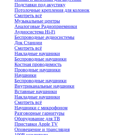
Подставки под акустику
Потолочные крепления для колонок
Смотреть всё
Музыкальные центры
Аналоговые Радиоприемники
Аудиосистема Hi-Fi
Беспроводные аудиосистемы
Док Станции
Смотреть всё
Накладные наушники
Беспроводные наушники
Костная проводимость
Проводные наушники
Наушники
Беспроводные наушники
Внутриканальные наушники
Вставные наушники
Накладные наушники
Смотреть всё
Наушники с микрофоном
Разговорные гарнитуры
Оборудование для ТВ
Приставки Apple TV
Оповещение и трансляция
100В усилители