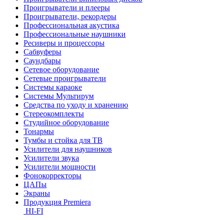
Проигрыватели и плееры
Проигрыватели, рекордеры
Профессиональная акустика
Профессиональные наушники
Ресиверы и процессоры
Сабвуферы
Саундбары
Сетевое оборудование
Сетевые проигрыватели
Системы караоке
Системы Мультирум
Средства по уходу и хранению
Стереокомплекты
Студийное оборудование
Тонармы
Тумбы и стойка для ТВ
Усилители для наушников
Усилители звука
Усилители мощности
Фонокорректоры
ЦАПы
Экраны
Продукция Premiera
HI-FI