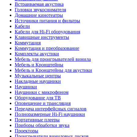
Встраиваемая акустика
Головки звукоснимателя
Домашние кинотеатры
Источники питания и фильтры
Кабели
Кабели для Hi-Fi оборудования
Клавишные инструменты
Коммутация
Коммутация и преобразование
Комплекты акустики
Мебель для проигрывателей винила
Мебель и Кронштейны
Мебель и Кронштейны для акустики
Музыкальные центры
Накладные наушники
Наушники
Наушники с микрофоном
Оборудование для ТВ
Оповещение и трансляция
Передача интерфейсных сигналов
Полноразмерные Hi-Fi наушники
Портативные плееры
Приборы обработки звука
Проекторы
Проигрыватели виниловых дисков