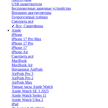
USB разветвители
Беспроводные зарядные устройства
Внешние аккумуляторы
Гидрогелевые плёнки
Смотреть всё
✔ Все Смартфоны
Apple
iPhone
iPhone 17 Pro Max
iPhone 17 Pro
iPhone 17
iPhone Air
Смотреть всё
MacBook
MacBook Air
Наушники AirPods
AirPods Pro 3
AirPods Pro 2
AirPods Max
Умные часы Apple Watch
Apple Watch SE 3 2025
Apple Watch Series 11
Apple Watch Ultra 2
iPad