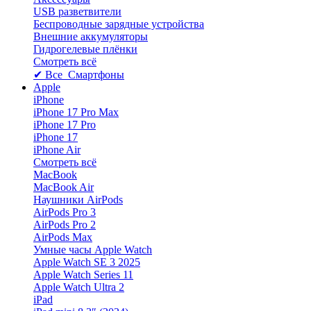
USB разветвители
Беспроводные зарядные устройства
Внешние аккумуляторы
Гидрогелевые плёнки
Смотреть всё
✔ Все Смартфоны
Apple
iPhone
iPhone 17 Pro Max
iPhone 17 Pro
iPhone 17
iPhone Air
Смотреть всё
MacBook
MacBook Air
Наушники AirPods
AirPods Pro 3
AirPods Pro 2
AirPods Max
Умные часы Apple Watch
Apple Watch SE 3 2025
Apple Watch Series 11
Apple Watch Ultra 2
iPad