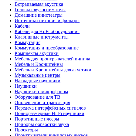
Встраиваемая акустика
Головки звукоснимателя
Домашние кинотеатры
Источники питания и фильтры
Кабели
Кабели для Hi-Fi оборудования
Клавишные инструменты
Коммутация
Коммутация и преобразование
Комплекты акустики
Мебель для проигрывателей винила
Мебель и Кронштейны
Мебель и Кронштейны для акустики
Музыкальные центры
Накладные наушники
Наушники
Наушники с микрофоном
Оборудование для ТВ
Оповещение и трансляция
Передача интерфейсных сигналов
Полноразмерные Hi-Fi наушники
Портативные плееры
Приборы обработки звука
Проекторы
Проигрыватели виниловых дисков