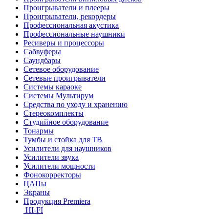
Проигрыватели и плееры
Проигрыватели, рекордеры
Профессиональная акустика
Профессиональные наушники
Ресиверы и процессоры
Сабвуферы
Саундбары
Сетевое оборудование
Сетевые проигрыватели
Системы караоке
Системы Мультирум
Средства по уходу и хранению
Стереокомплекты
Студийное оборудование
Тонармы
Тумбы и стойка для ТВ
Усилители для наушников
Усилители звука
Усилители мощности
Фонокорректоры
ЦАПы
Экраны
Продукция Premiera
HI-FI