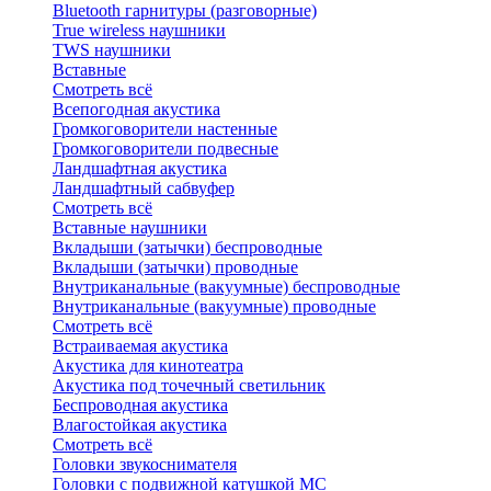
Bluetоoth гарнитуры (разговорные)
True wireless наушники
TWS наушники
Вставные
Смотреть всё
Всепогодная акустика
Громкоговорители настенные
Громкоговорители подвесные
Ландшафтная акустика
Ландшафтный сабвуфер
Смотреть всё
Вставные наушники
Вкладыши (затычки) беспроводные
Вкладыши (затычки) проводные
Внутриканальные (вакуумные) беспроводные
Внутриканальные (вакуумные) проводные
Смотреть всё
Встраиваемая акустика
Акустика для кинотеатра
Акустика под точечный светильник
Беспроводная акустика
Влагостойкая акустика
Смотреть всё
Головки звукоснимателя
Головки с подвижной катушкой MC