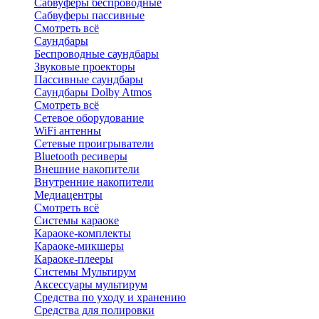
Сабвуферы беспроводные
Сабвуферы пассивные
Смотреть всё
Саундбары
Беспроводные саундбары
Звуковые проекторы
Пассивные саундбары
Саундбары Dolby Atmos
Смотреть всё
Сетевое оборудование
WiFi антенны
Сетевые проигрыватели
Bluetooth ресиверы
Внешние накопители
Внутренние накопители
Медиацентры
Смотреть всё
Системы караоке
Караоке-комплекты
Караоке-микшеры
Караоке-плееры
Системы Мультирум
Аксессуары мультирум
Средства по уходу и хранению
Средства для полировки