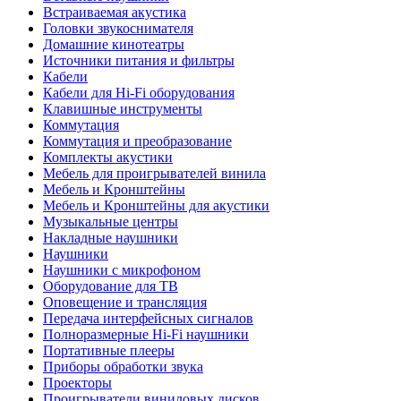
Встраиваемая акустика
Головки звукоснимателя
Домашние кинотеатры
Источники питания и фильтры
Кабели
Кабели для Hi-Fi оборудования
Клавишные инструменты
Коммутация
Коммутация и преобразование
Комплекты акустики
Мебель для проигрывателей винила
Мебель и Кронштейны
Мебель и Кронштейны для акустики
Музыкальные центры
Накладные наушники
Наушники
Наушники с микрофоном
Оборудование для ТВ
Оповещение и трансляция
Передача интерфейсных сигналов
Полноразмерные Hi-Fi наушники
Портативные плееры
Приборы обработки звука
Проекторы
Проигрыватели виниловых дисков