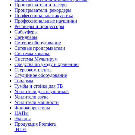
Проигрыватели и плееры
Проигрыватели, рекордеры
Профессиональная акустика
Профессиональные наушники
Ресиверы и процессоры
Сабвуферы
Саундбары
Сетевое оборудование
Сетевые проигрыватели
Системы караоке
Системы Мультирум
Средства по уходу и хранению
Стереокомплекты
Студийное оборудование
Тонармы
Тумбы и стойка для ТВ
Усилители для наушников
Усилители звука
Усилители мощности
Фонокорректоры
ЦАПы
Экраны
Продукция Premiera
HI-FI