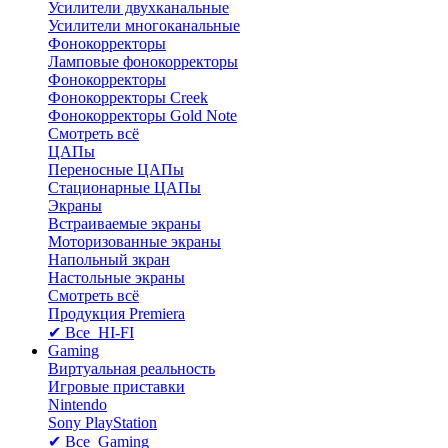
Усилители двухканальные
Усилители многоканальные
Фонокорректоры
Ламповые фонокорректоры
Фонокорректоры
Фонокорректоры Creek
Фонокорректоры Gold Note
Смотреть всё
ЦАПы
Переносные ЦАПы
Стационарные ЦАПы
Экраны
Встраиваемые экраны
Моторизованные экраны
Напольный зкран
Настольные экраны
Смотреть всё
Продукция Premiera
✔ Все HI-FI
Gaming
Виртуальная реальность
Игровые приставки
Nintendo
Sony PlayStation
✔ Все Gaming