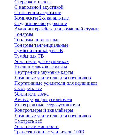
Стереокомплекты
C напольной акустикой
C полочной акустикой
Комплекты 2-х канальные
Студийное оборудование
Аудиоинтерфейсы для домашней студии
Тонармы
Тонармы поворотные
Тонармы тангенциальные
Тумбы и стойка для ТВ
Тумбы для ТВ
Усилители для наушников
Внешние звуковые карты
Внутренние звуковые карты
Ламповые усилители для наушников
Портативные усилители для наушников
Смотреть всё
Усилители звука
Аксессуары для усилителей
Интегральные стереоусилители
Контроллеры и эквалайзеры
Ламповые усилители для наушников
Смотреть всё
Усилители мощности
Трансляционные усилители 100В