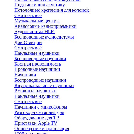
Подставки под акустику
Потолочные крепления для колонок
Смотреть всё
Музыкальные центры
Аналоговые Радиоприемники
Аудиосистема Hi-Fi
Беспроводные аудиосистемы
Док Станции
Смотреть всё
Накладные наушники
Беспроводные наушники
Костная проводимость
Проводные наушники
Наушники
Беспроводные наушники
Внутриканальные наушники
Вставные наушники
Накладные наушники
Смотреть всё
Наушники с микрофоном
Разговорные гарнитуры
Оборудование для ТВ
Приставки Apple TV
Оповещение и трансляция
100В усилители