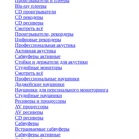
Проигрыватели и плееры
Blu-ray плееры
CD проигрыватели
CD рекодеры
CD ресиверы
Смотреть всё
Проигрыватели, рекордеры
Цифровые рекордеры
Профессиональная акустика
Активная акустика
Сабвуферы активные
Стойки и держатели для акустики
Студийные мониторы
Смотреть всё
Профессиональные наушники
Диджейские наушники
Наушники для персонального мониторинга
Студийные наушники
Ресиверы и процессоры
AV процессоры
AV ресиверы
CD ресиверы
Сабвуферы
Встраиваемые сабвуферы
Сабвуферы активные