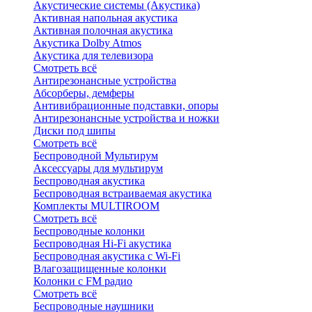
Акустические системы (Акустика)
Активная напольная акустика
Активная полочная акустика
Акустика Dolby Atmos
Акустика для телевизора
Смотреть всё
Антирезонансные устройства
Абсорберы, демферы
Антивибрационные подставки, опоры
Антирезонансные устройства и ножки
Диски под шипы
Смотреть всё
Беспроводной Мультирум
Аксессуары для мультирум
Беспроводная акустика
Беспроводная встраиваемая акустика
Комплекты MULTIROOM
Смотреть всё
Беспроводные колонки
Беспроводная Hi-Fi акустика
Беспроводная акустика с Wi-Fi
Влагозащищенные колонки
Колонки с FM радио
Смотреть всё
Беспроводные наушники