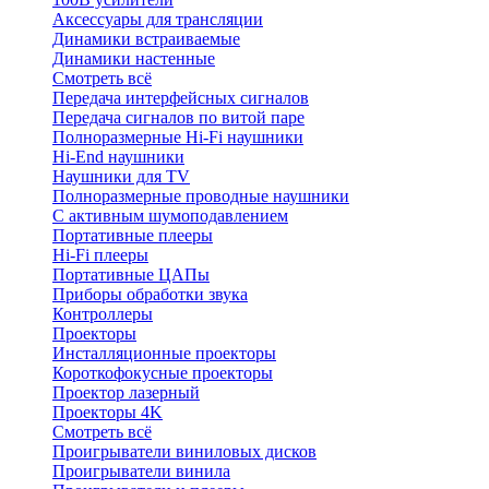
Аксессуары для трансляции
Динамики встраиваемые
Динамики настенные
Смотреть всё
Передача интерфейсных сигналов
Передача сигналов по витой паре
Полноразмерные Hi-Fi наушники
Hi-End наушники
Наушники для TV
Полноразмерные проводные наушники
С активным шумоподавлением
Портативные плееры
Hi-Fi плееры
Портативные ЦАПы
Приборы обработки звука
Контроллеры
Проекторы
Инсталляционные проекторы
Короткофокусные проекторы
Проектор лазерный
Проекторы 4K
Смотреть всё
Проигрыватели виниловых дисков
Проигрыватели винила