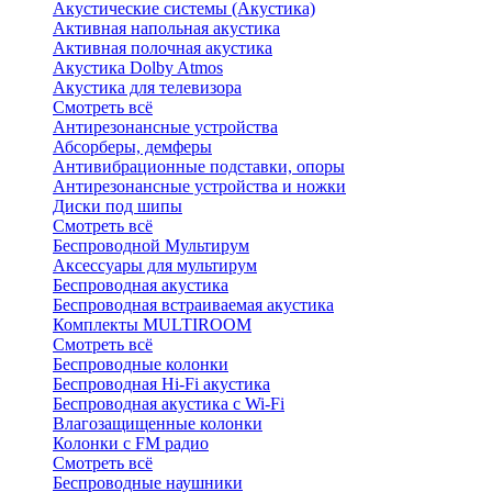
Акустические системы (Акустика)
Активная напольная акустика
Активная полочная акустика
Акустика Dolby Atmos
Акустика для телевизора
Смотреть всё
Антирезонансные устройства
Абсорберы, демферы
Антивибрационные подставки, опоры
Антирезонансные устройства и ножки
Диски под шипы
Смотреть всё
Беспроводной Мультирум
Аксессуары для мультирум
Беспроводная акустика
Беспроводная встраиваемая акустика
Комплекты MULTIROOM
Смотреть всё
Беспроводные колонки
Беспроводная Hi-Fi акустика
Беспроводная акустика с Wi-Fi
Влагозащищенные колонки
Колонки с FM радио
Смотреть всё
Беспроводные наушники