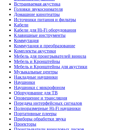
Встраиваемая акустика
Головки звукоснимателя
Домашние кинотеатры
Источники питания и фильтры
Кабели
Кабели для Hi-Fi оборудования
Клавишные инструменты
Коммутация
Коммутация и преобразование
Комплекты акустики
Мебель для проигрывателей винила
Мебель и Кронштейны
Мебель и Кронштейны для акустики
Музыкальные центры
Накладные наушники
Наушники
Наушники с микрофоном
Оборудование для ТВ
Оповещение и трансляция
Передача интерфейсных сигналов
Полноразмерные Hi-Fi наушники
Портативные плееры
Приборы обработки звука
Проекторы
Проигрыватели виниловых дисков