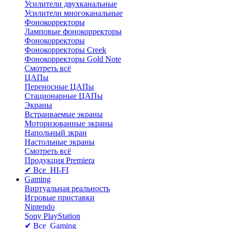
Усилители двухканальные
Усилители многоканальные
Фонокорректоры
Ламповые фонокорректоры
Фонокорректоры
Фонокорректоры Creek
Фонокорректоры Gold Note
Смотреть всё
ЦАПы
Переносные ЦАПы
Стационарные ЦАПы
Экраны
Встраиваемые экраны
Моторизованные экраны
Напольный зкран
Настольные экраны
Смотреть всё
Продукция Premiera
✔ Все HI-FI
Gaming
Виртуальная реальность
Игровые приставки
Nintendo
Sony PlayStation
✔ Все Gaming