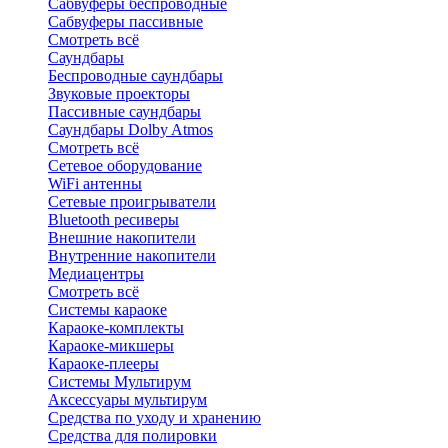
Сабвуферы беспроводные
Сабвуферы пассивные
Смотреть всё
Саундбары
Беспроводные саундбары
Звуковые проекторы
Пассивные саундбары
Саундбары Dolby Atmos
Смотреть всё
Сетевое оборудование
WiFi антенны
Сетевые проигрыватели
Bluetooth ресиверы
Внешние накопители
Внутренние накопители
Медиацентры
Смотреть всё
Системы караоке
Караоке-комплекты
Караоке-микшеры
Караоке-плееры
Системы Мультирум
Аксессуары мультирум
Средства по уходу и хранению
Средства для полировки