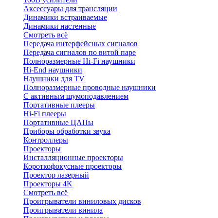
Аксессуары для трансляции
Динамики встраиваемые
Динамики настенные
Смотреть всё
Передача интерфейсных сигналов
Передача сигналов по витой паре
Полноразмерные Hi-Fi наушники
Hi-End наушники
Наушники для TV
Полноразмерные проводные наушники
С активным шумоподавлением
Портативные плееры
Hi-Fi плееры
Портативные ЦАПы
Приборы обработки звука
Контроллеры
Проекторы
Инсталляционные проекторы
Короткофокусные проекторы
Проектор лазерный
Проекторы 4K
Смотреть всё
Проигрыватели виниловых дисков
Проигрыватели винила