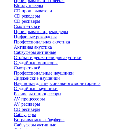
Проигрыватели и плееры
Blu-ray плееры
CD проигрыватели
CD рекодеры
CD ресиверы
Смотреть всё
Проигрыватели, рекордеры
Цифровые рекордеры
Профессиональная акустика
Активная акустика
Сабвуферы активные
Стойки и держатели для акустики
Студийные мониторы
Смотреть всё
Профессиональные наушники
Диджейские наушники
Наушники для персонального мониторинга
Студийные наушники
Ресиверы и процессоры
AV процессоры
AV ресиверы
CD ресиверы
Сабвуферы
Встраиваемые сабвуферы
Сабвуферы активные