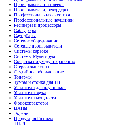
Проигрыватели и плееры
Проигрыватели, рекордеры
Профессиональная акустика
Профессиональные наушники
Ресиверы и процессоры
Сабвуферы
Саундбары
Сетевое оборудование
Сетевые проигрыватели
Системы караоке
Системы Мультирум
Средства по уходу и хранению
Стереокомплекты
Студийное оборудование
Тонармы
Тумбы и стойка для ТВ
Усилители для наушников
Усилители звука
Усилители мощности
Фонокорректоры
ЦАПы
Экраны
Продукция Premiera
HI-FI