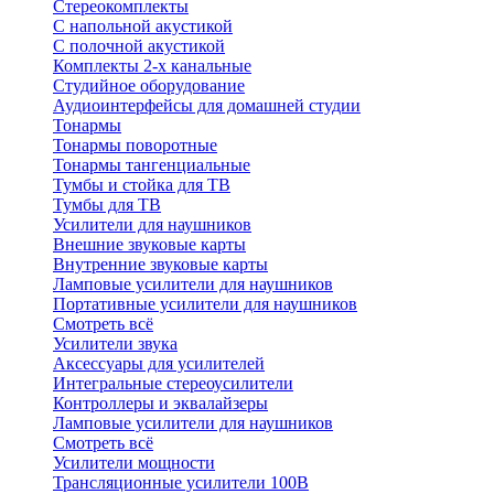
Стереокомплекты
C напольной акустикой
C полочной акустикой
Комплекты 2-х канальные
Студийное оборудование
Аудиоинтерфейсы для домашней студии
Тонармы
Тонармы поворотные
Тонармы тангенциальные
Тумбы и стойка для ТВ
Тумбы для ТВ
Усилители для наушников
Внешние звуковые карты
Внутренние звуковые карты
Ламповые усилители для наушников
Портативные усилители для наушников
Смотреть всё
Усилители звука
Аксессуары для усилителей
Интегральные стереоусилители
Контроллеры и эквалайзеры
Ламповые усилители для наушников
Смотреть всё
Усилители мощности
Трансляционные усилители 100В