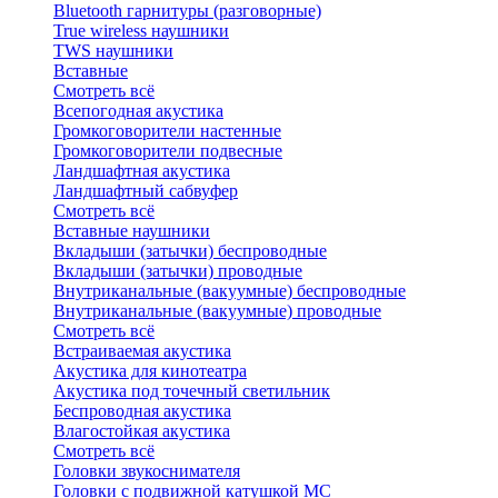
Bluetоoth гарнитуры (разговорные)
True wireless наушники
TWS наушники
Вставные
Смотреть всё
Всепогодная акустика
Громкоговорители настенные
Громкоговорители подвесные
Ландшафтная акустика
Ландшафтный сабвуфер
Смотреть всё
Вставные наушники
Вкладыши (затычки) беспроводные
Вкладыши (затычки) проводные
Внутриканальные (вакуумные) беспроводные
Внутриканальные (вакуумные) проводные
Смотреть всё
Встраиваемая акустика
Акустика для кинотеатра
Акустика под точечный светильник
Беспроводная акустика
Влагостойкая акустика
Смотреть всё
Головки звукоснимателя
Головки с подвижной катушкой MC