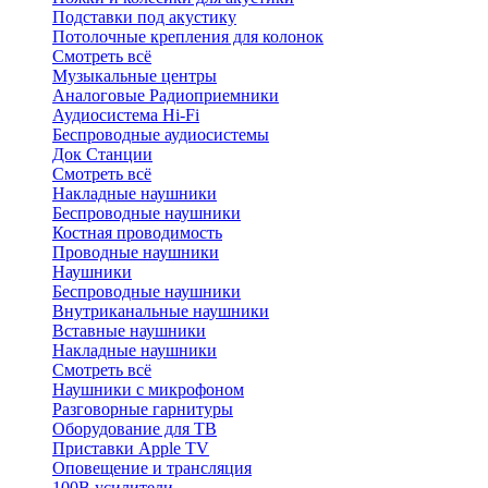
Подставки под акустику
Потолочные крепления для колонок
Смотреть всё
Музыкальные центры
Аналоговые Радиоприемники
Аудиосистема Hi-Fi
Беспроводные аудиосистемы
Док Станции
Смотреть всё
Накладные наушники
Беспроводные наушники
Костная проводимость
Проводные наушники
Наушники
Беспроводные наушники
Внутриканальные наушники
Вставные наушники
Накладные наушники
Смотреть всё
Наушники с микрофоном
Разговорные гарнитуры
Оборудование для ТВ
Приставки Apple TV
Оповещение и трансляция
100В усилители