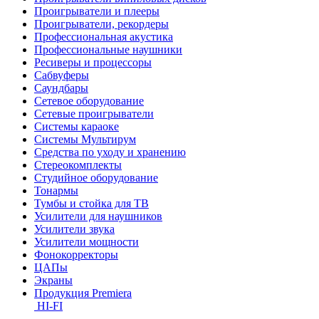
Проигрыватели и плееры
Проигрыватели, рекордеры
Профессиональная акустика
Профессиональные наушники
Ресиверы и процессоры
Сабвуферы
Саундбары
Сетевое оборудование
Сетевые проигрыватели
Системы караоке
Системы Мультирум
Средства по уходу и хранению
Стереокомплекты
Студийное оборудование
Тонармы
Тумбы и стойка для ТВ
Усилители для наушников
Усилители звука
Усилители мощности
Фонокорректоры
ЦАПы
Экраны
Продукция Premiera
HI-FI