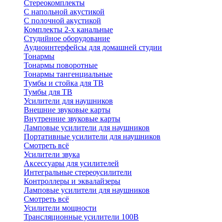
Стереокомплекты
C напольной акустикой
C полочной акустикой
Комплекты 2-х канальные
Студийное оборудование
Аудиоинтерфейсы для домашней студии
Тонармы
Тонармы поворотные
Тонармы тангенциальные
Тумбы и стойка для ТВ
Тумбы для ТВ
Усилители для наушников
Внешние звуковые карты
Внутренние звуковые карты
Ламповые усилители для наушников
Портативные усилители для наушников
Смотреть всё
Усилители звука
Аксессуары для усилителей
Интегральные стереоусилители
Контроллеры и эквалайзеры
Ламповые усилители для наушников
Смотреть всё
Усилители мощности
Трансляционные усилители 100В