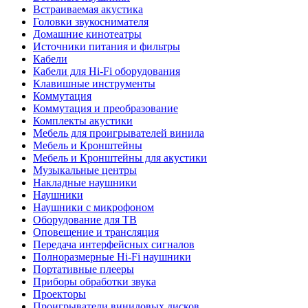
Встраиваемая акустика
Головки звукоснимателя
Домашние кинотеатры
Источники питания и фильтры
Кабели
Кабели для Hi-Fi оборудования
Клавишные инструменты
Коммутация
Коммутация и преобразование
Комплекты акустики
Мебель для проигрывателей винила
Мебель и Кронштейны
Мебель и Кронштейны для акустики
Музыкальные центры
Накладные наушники
Наушники
Наушники с микрофоном
Оборудование для ТВ
Оповещение и трансляция
Передача интерфейсных сигналов
Полноразмерные Hi-Fi наушники
Портативные плееры
Приборы обработки звука
Проекторы
Проигрыватели виниловых дисков