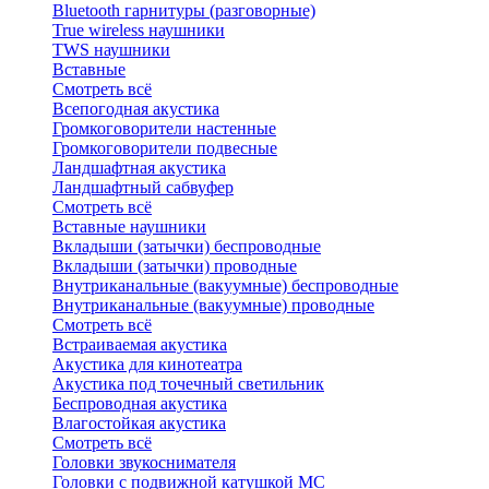
Bluetоoth гарнитуры (разговорные)
True wireless наушники
TWS наушники
Вставные
Смотреть всё
Всепогодная акустика
Громкоговорители настенные
Громкоговорители подвесные
Ландшафтная акустика
Ландшафтный сабвуфер
Смотреть всё
Вставные наушники
Вкладыши (затычки) беспроводные
Вкладыши (затычки) проводные
Внутриканальные (вакуумные) беспроводные
Внутриканальные (вакуумные) проводные
Смотреть всё
Встраиваемая акустика
Акустика для кинотеатра
Акустика под точечный светильник
Беспроводная акустика
Влагостойкая акустика
Смотреть всё
Головки звукоснимателя
Головки с подвижной катушкой MC