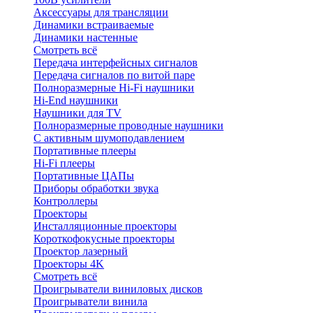
Аксессуары для трансляции
Динамики встраиваемые
Динамики настенные
Смотреть всё
Передача интерфейсных сигналов
Передача сигналов по витой паре
Полноразмерные Hi-Fi наушники
Hi-End наушники
Наушники для TV
Полноразмерные проводные наушники
С активным шумоподавлением
Портативные плееры
Hi-Fi плееры
Портативные ЦАПы
Приборы обработки звука
Контроллеры
Проекторы
Инсталляционные проекторы
Короткофокусные проекторы
Проектор лазерный
Проекторы 4K
Смотреть всё
Проигрыватели виниловых дисков
Проигрыватели винила