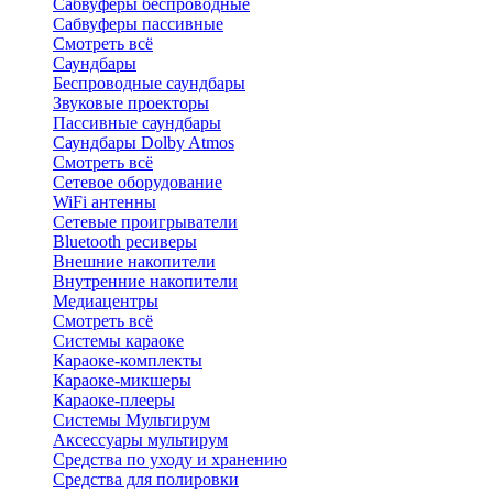
Сабвуферы беспроводные
Сабвуферы пассивные
Смотреть всё
Саундбары
Беспроводные саундбары
Звуковые проекторы
Пассивные саундбары
Саундбары Dolby Atmos
Смотреть всё
Сетевое оборудование
WiFi антенны
Сетевые проигрыватели
Bluetooth ресиверы
Внешние накопители
Внутренние накопители
Медиацентры
Смотреть всё
Системы караоке
Караоке-комплекты
Караоке-микшеры
Караоке-плееры
Системы Мультирум
Аксессуары мультирум
Средства по уходу и хранению
Средства для полировки