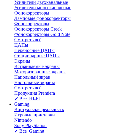
Усилители двухканальные
Усилители многоканальные
Фонокорректоры
Ламповые фонокорректоры
Фонокорректоры
Фонокорректоры Creek
Фонокорректоры Gold Note
Смотреть всё
ЦАПы
Переносные ЦАПы
Стационарные ЦАПы
Экраны
Встраиваемые экраны
Моторизованные экраны
Напольный зкран
Настольные экраны
Смотреть всё
Продукция Premiera
✔ Все HI-FI
Gaming
Виртуальная реальность
Игровые приставки
Nintendo
Sony PlayStation
✔ Все Gaming