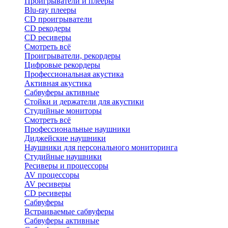
Проигрыватели и плееры
Blu-ray плееры
CD проигрыватели
CD рекодеры
CD ресиверы
Смотреть всё
Проигрыватели, рекордеры
Цифровые рекордеры
Профессиональная акустика
Активная акустика
Сабвуферы активные
Стойки и держатели для акустики
Студийные мониторы
Смотреть всё
Профессиональные наушники
Диджейские наушники
Наушники для персонального мониторинга
Студийные наушники
Ресиверы и процессоры
AV процессоры
AV ресиверы
CD ресиверы
Сабвуферы
Встраиваемые сабвуферы
Сабвуферы активные