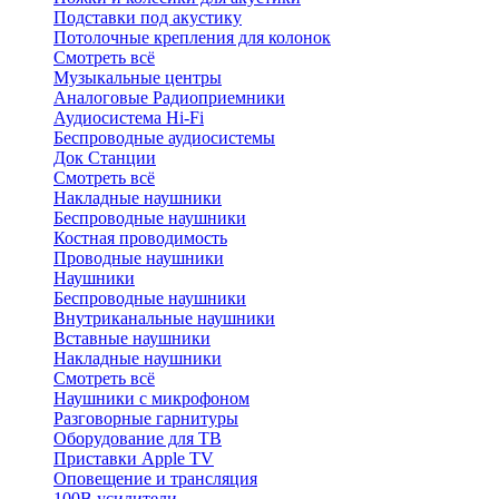
Подставки под акустику
Потолочные крепления для колонок
Смотреть всё
Музыкальные центры
Аналоговые Радиоприемники
Аудиосистема Hi-Fi
Беспроводные аудиосистемы
Док Станции
Смотреть всё
Накладные наушники
Беспроводные наушники
Костная проводимость
Проводные наушники
Наушники
Беспроводные наушники
Внутриканальные наушники
Вставные наушники
Накладные наушники
Смотреть всё
Наушники с микрофоном
Разговорные гарнитуры
Оборудование для ТВ
Приставки Apple TV
Оповещение и трансляция
100В усилители