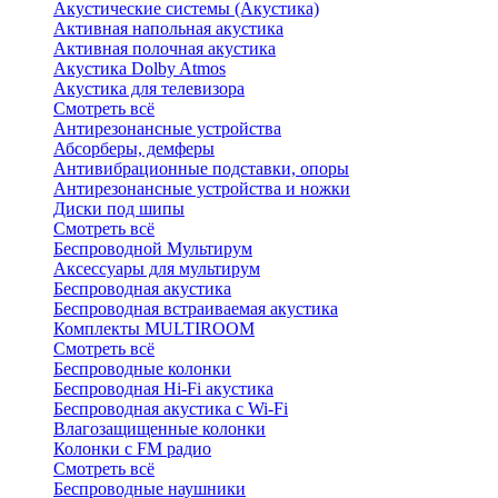
Акустические системы (Акустика)
Активная напольная акустика
Активная полочная акустика
Акустика Dolby Atmos
Акустика для телевизора
Смотреть всё
Антирезонансные устройства
Абсорберы, демферы
Антивибрационные подставки, опоры
Антирезонансные устройства и ножки
Диски под шипы
Смотреть всё
Беспроводной Мультирум
Аксессуары для мультирум
Беспроводная акустика
Беспроводная встраиваемая акустика
Комплекты MULTIROOM
Смотреть всё
Беспроводные колонки
Беспроводная Hi-Fi акустика
Беспроводная акустика с Wi-Fi
Влагозащищенные колонки
Колонки с FM радио
Смотреть всё
Беспроводные наушники