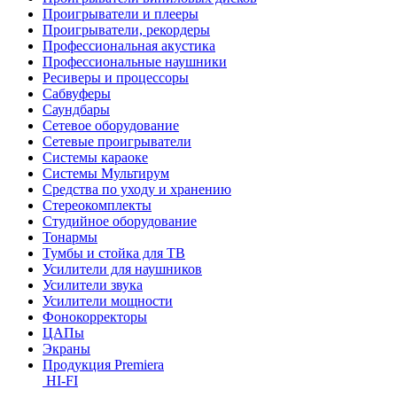
Проигрыватели и плееры
Проигрыватели, рекордеры
Профессиональная акустика
Профессиональные наушники
Ресиверы и процессоры
Сабвуферы
Саундбары
Сетевое оборудование
Сетевые проигрыватели
Системы караоке
Системы Мультирум
Средства по уходу и хранению
Стереокомплекты
Студийное оборудование
Тонармы
Тумбы и стойка для ТВ
Усилители для наушников
Усилители звука
Усилители мощности
Фонокорректоры
ЦАПы
Экраны
Продукция Premiera
HI-FI