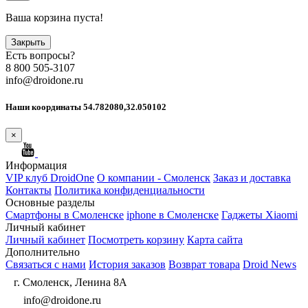
Ваша корзина пуста!
Закрыть
Есть вопросы?
8 800 505-3107
info@droidone.ru
Наши координаты 54.782080,32.050102
×
Информация
VIP клуб DroidOne
О компании - Смоленск
Заказ и доставка
Контакты
Политика конфиденциальности
Основные разделы
Смартфоны в Смоленске
iphone в Смоленске
Гаджеты Xiaomi
Личный кабинет
Личный кабинет
Посмотреть корзину
Карта сайта
Дополнительно
Связаться с нами
История заказов
Возврат товара
Droid News
г. Смоленск, Ленина 8А
info@droidone.ru