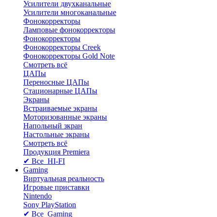
Усилители двухканальные
Усилители многоканальные
Фонокорректоры
Ламповые фонокорректоры
Фонокорректоры
Фонокорректоры Creek
Фонокорректоры Gold Note
Смотреть всё
ЦАПы
Переносные ЦАПы
Стационарные ЦАПы
Экраны
Встраиваемые экраны
Моторизованные экраны
Напольный зкран
Настольные экраны
Смотреть всё
Продукция Premiera
✔ Все HI-FI
Gaming
Виртуальная реальность
Игровые приставки
Nintendo
Sony PlayStation
✔ Все Gaming