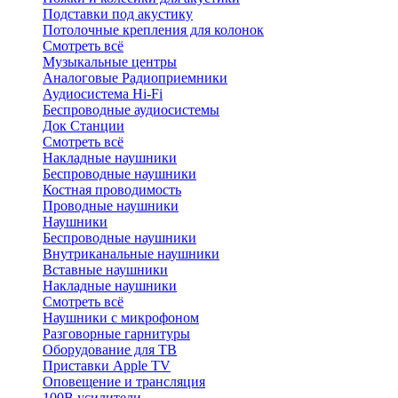
Подставки под акустику
Потолочные крепления для колонок
Смотреть всё
Музыкальные центры
Аналоговые Радиоприемники
Аудиосистема Hi-Fi
Беспроводные аудиосистемы
Док Станции
Смотреть всё
Накладные наушники
Беспроводные наушники
Костная проводимость
Проводные наушники
Наушники
Беспроводные наушники
Внутриканальные наушники
Вставные наушники
Накладные наушники
Смотреть всё
Наушники с микрофоном
Разговорные гарнитуры
Оборудование для ТВ
Приставки Apple TV
Оповещение и трансляция
100В усилители