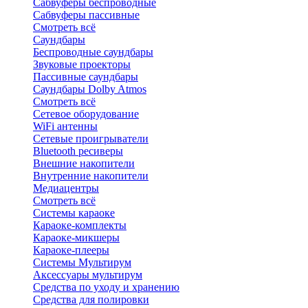
Сабвуферы беспроводные
Сабвуферы пассивные
Смотреть всё
Саундбары
Беспроводные саундбары
Звуковые проекторы
Пассивные саундбары
Саундбары Dolby Atmos
Смотреть всё
Сетевое оборудование
WiFi антенны
Сетевые проигрыватели
Bluetooth ресиверы
Внешние накопители
Внутренние накопители
Медиацентры
Смотреть всё
Системы караоке
Караоке-комплекты
Караоке-микшеры
Караоке-плееры
Системы Мультирум
Аксессуары мультирум
Средства по уходу и хранению
Средства для полировки