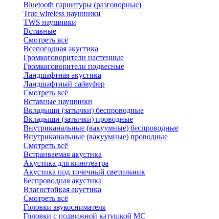
Bluetоoth гарнитуры (разговорные)
True wireless наушники
TWS наушники
Вставные
Смотреть всё
Всепогодная акустика
Громкоговорители настенные
Громкоговорители подвесные
Ландшафтная акустика
Ландшафтный сабвуфер
Смотреть всё
Вставные наушники
Вкладыши (затычки) беспроводные
Вкладыши (затычки) проводные
Внутриканальные (вакуумные) беспроводные
Внутриканальные (вакуумные) проводные
Смотреть всё
Встраиваемая акустика
Акустика для кинотеатра
Акустика под точечный светильник
Беспроводная акустика
Влагостойкая акустика
Смотреть всё
Головки звукоснимателя
Головки с подвижной катушкой MC