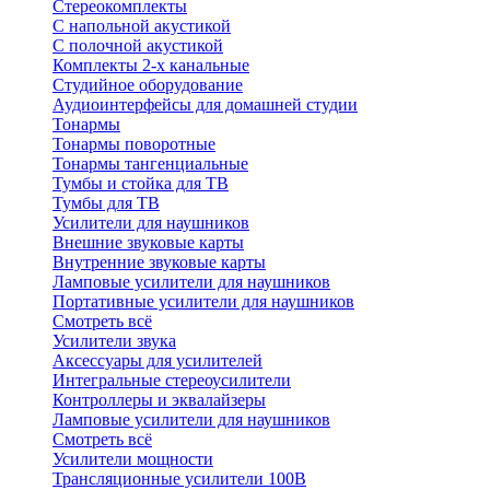
Стереокомплекты
C напольной акустикой
C полочной акустикой
Комплекты 2-х канальные
Студийное оборудование
Аудиоинтерфейсы для домашней студии
Тонармы
Тонармы поворотные
Тонармы тангенциальные
Тумбы и стойка для ТВ
Тумбы для ТВ
Усилители для наушников
Внешние звуковые карты
Внутренние звуковые карты
Ламповые усилители для наушников
Портативные усилители для наушников
Смотреть всё
Усилители звука
Аксессуары для усилителей
Интегральные стереоусилители
Контроллеры и эквалайзеры
Ламповые усилители для наушников
Смотреть всё
Усилители мощности
Трансляционные усилители 100В