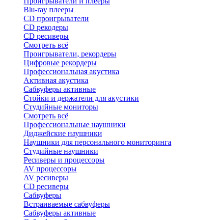
Проигрыватели и плееры
Blu-ray плееры
CD проигрыватели
CD рекодеры
CD ресиверы
Смотреть всё
Проигрыватели, рекордеры
Цифровые рекордеры
Профессиональная акустика
Активная акустика
Сабвуферы активные
Стойки и держатели для акустики
Студийные мониторы
Смотреть всё
Профессиональные наушники
Диджейские наушники
Наушники для персонального мониторинга
Студийные наушники
Ресиверы и процессоры
AV процессоры
AV ресиверы
CD ресиверы
Сабвуферы
Встраиваемые сабвуферы
Сабвуферы активные