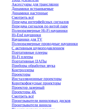
Аксессуары для трансляции
Динамики встраиваемые
Динамики настенные
Смотреть всё
Передача интерфейсных сигналов
Передача сигналов по витой паре
Полноразмерные Hi-Fi наушники
Hi-End наушники
Наушники для TV
Полноразмерные проводные наушники
С активным шумоподавлением
Портативные плееры
Hi-Fi плееры
Портативные ЦАПы
Приборы обработки звука
Контроллеры
Проекторы
Инсталляционные проекторы
Короткофокусные проекторы
Проектор лазерный
Проекторы 4K
Смотреть всё
Проигрыватели виниловых дисков
Проигрыватели винила