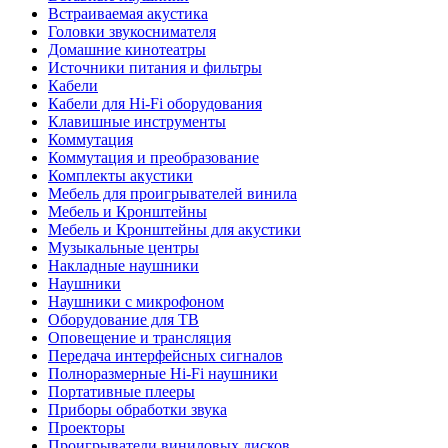
Встраиваемая акустика
Головки звукоснимателя
Домашние кинотеатры
Источники питания и фильтры
Кабели
Кабели для Hi-Fi оборудования
Клавишные инструменты
Коммутация
Коммутация и преобразование
Комплекты акустики
Мебель для проигрывателей винила
Мебель и Кронштейны
Мебель и Кронштейны для акустики
Музыкальные центры
Накладные наушники
Наушники
Наушники с микрофоном
Оборудование для ТВ
Оповещение и трансляция
Передача интерфейсных сигналов
Полноразмерные Hi-Fi наушники
Портативные плееры
Приборы обработки звука
Проекторы
Проигрыватели виниловых дисков