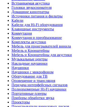
Встраиваемая акустика
Головки звукоснимателя
Домашние кинотеатры
Источники питания и фильтры
Кабели
Кабели для Hi-Fi оборудования
Клавишные инструменты
Коммутация
Коммутация и преобразование
Комплекты акустики
Мебель для проигрывателей винила
Мебель и Кронштейны
Мебель и Кронштейны для акустики
Музыкальные центры
Накладные наушники
Наушники
Наушники с микрофоном
Оборудование для ТВ
Оповещение и трансляция
Передача интерфейсных сигналов
Полноразмерные Hi-Fi наушники
Портативные плееры
Приборы обработки звука
Проекторы
Проигрыватели виниловых дисков