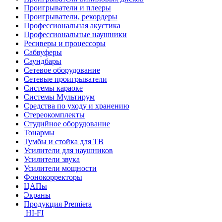
Проигрыватели и плееры
Проигрыватели, рекордеры
Профессиональная акустика
Профессиональные наушники
Ресиверы и процессоры
Сабвуферы
Саундбары
Сетевое оборудование
Сетевые проигрыватели
Системы караоке
Системы Мультирум
Средства по уходу и хранению
Стереокомплекты
Студийное оборудование
Тонармы
Тумбы и стойка для ТВ
Усилители для наушников
Усилители звука
Усилители мощности
Фонокорректоры
ЦАПы
Экраны
Продукция Premiera
HI-FI