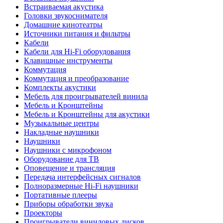
Встраиваемая акустика
Головки звукоснимателя
Домашние кинотеатры
Источники питания и фильтры
Кабели
Кабели для Hi-Fi оборудования
Клавишные инструменты
Коммутация
Коммутация и преобразование
Комплекты акустики
Мебель для проигрывателей винила
Мебель и Кронштейны
Мебель и Кронштейны для акустики
Музыкальные центры
Накладные наушники
Наушники
Наушники с микрофоном
Оборудование для ТВ
Оповещение и трансляция
Передача интерфейсных сигналов
Полноразмерные Hi-Fi наушники
Портативные плееры
Приборы обработки звука
Проекторы
Проигрыватели виниловых дисков