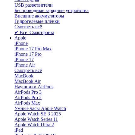
USB разветвители
Беспроводные зарядные устройства
Внешние аккумуляторы
Гидрогелевые плёнки
Смотреть всё
✔ Все Смартфоны
Apple
iPhone
iPhone 17 Pro Max
iPhone 17 Pro
iPhone 17
iPhone Air
Смотреть всё
MacBook
MacBook Air
Наушники AirPods
AirPods Pro 3
AirPods Pro 2
AirPods Max
Умные часы Apple Watch
Apple Watch SE 3 2025
Apple Watch Series 11
Apple Watch Ultra 2
iPad