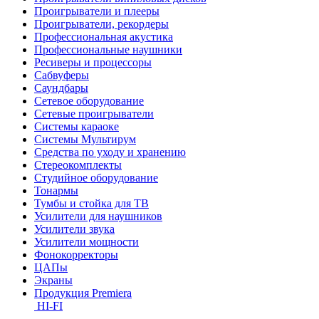
Проигрыватели и плееры
Проигрыватели, рекордеры
Профессиональная акустика
Профессиональные наушники
Ресиверы и процессоры
Сабвуферы
Саундбары
Сетевое оборудование
Сетевые проигрыватели
Системы караоке
Системы Мультирум
Средства по уходу и хранению
Стереокомплекты
Студийное оборудование
Тонармы
Тумбы и стойка для ТВ
Усилители для наушников
Усилители звука
Усилители мощности
Фонокорректоры
ЦАПы
Экраны
Продукция Premiera
HI-FI