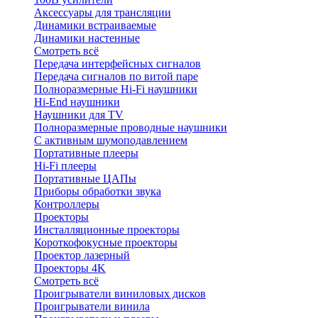
Аксессуары для трансляции
Динамики встраиваемые
Динамики настенные
Смотреть всё
Передача интерфейсных сигналов
Передача сигналов по витой паре
Полноразмерные Hi-Fi наушники
Hi-End наушники
Наушники для TV
Полноразмерные проводные наушники
С активным шумоподавлением
Портативные плееры
Hi-Fi плееры
Портативные ЦАПы
Приборы обработки звука
Контроллеры
Проекторы
Инсталляционные проекторы
Короткофокусные проекторы
Проектор лазерный
Проекторы 4K
Смотреть всё
Проигрыватели виниловых дисков
Проигрыватели винила