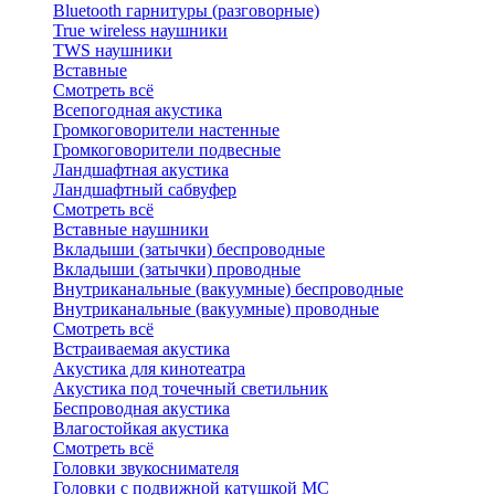
Bluetоoth гарнитуры (разговорные)
True wireless наушники
TWS наушники
Вставные
Смотреть всё
Всепогодная акустика
Громкоговорители настенные
Громкоговорители подвесные
Ландшафтная акустика
Ландшафтный сабвуфер
Смотреть всё
Вставные наушники
Вкладыши (затычки) беспроводные
Вкладыши (затычки) проводные
Внутриканальные (вакуумные) беспроводные
Внутриканальные (вакуумные) проводные
Смотреть всё
Встраиваемая акустика
Акустика для кинотеатра
Акустика под точечный светильник
Беспроводная акустика
Влагостойкая акустика
Смотреть всё
Головки звукоснимателя
Головки с подвижной катушкой MC