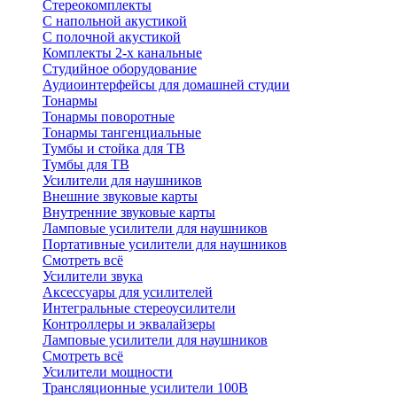
Стереокомплекты
C напольной акустикой
C полочной акустикой
Комплекты 2-х канальные
Студийное оборудование
Аудиоинтерфейсы для домашней студии
Тонармы
Тонармы поворотные
Тонармы тангенциальные
Тумбы и стойка для ТВ
Тумбы для ТВ
Усилители для наушников
Внешние звуковые карты
Внутренние звуковые карты
Ламповые усилители для наушников
Портативные усилители для наушников
Смотреть всё
Усилители звука
Аксессуары для усилителей
Интегральные стереоусилители
Контроллеры и эквалайзеры
Ламповые усилители для наушников
Смотреть всё
Усилители мощности
Трансляционные усилители 100В