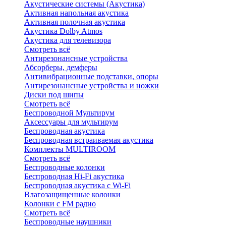
Акустические системы (Акустика)
Активная напольная акустика
Активная полочная акустика
Акустика Dolby Atmos
Акустика для телевизора
Смотреть всё
Антирезонансные устройства
Абсорберы, демферы
Антивибрационные подставки, опоры
Антирезонансные устройства и ножки
Диски под шипы
Смотреть всё
Беспроводной Мультирум
Аксессуары для мультирум
Беспроводная акустика
Беспроводная встраиваемая акустика
Комплекты MULTIROOM
Смотреть всё
Беспроводные колонки
Беспроводная Hi-Fi акустика
Беспроводная акустика с Wi-Fi
Влагозащищенные колонки
Колонки с FM радио
Смотреть всё
Беспроводные наушники