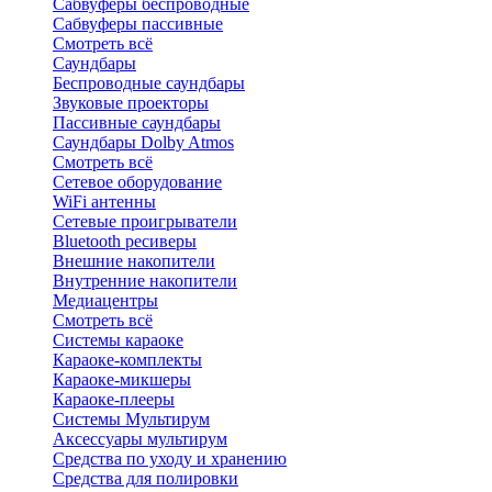
Сабвуферы беспроводные
Сабвуферы пассивные
Смотреть всё
Саундбары
Беспроводные саундбары
Звуковые проекторы
Пассивные саундбары
Саундбары Dolby Atmos
Смотреть всё
Сетевое оборудование
WiFi антенны
Сетевые проигрыватели
Bluetooth ресиверы
Внешние накопители
Внутренние накопители
Медиацентры
Смотреть всё
Системы караоке
Караоке-комплекты
Караоке-микшеры
Караоке-плееры
Системы Мультирум
Аксессуары мультирум
Средства по уходу и хранению
Средства для полировки