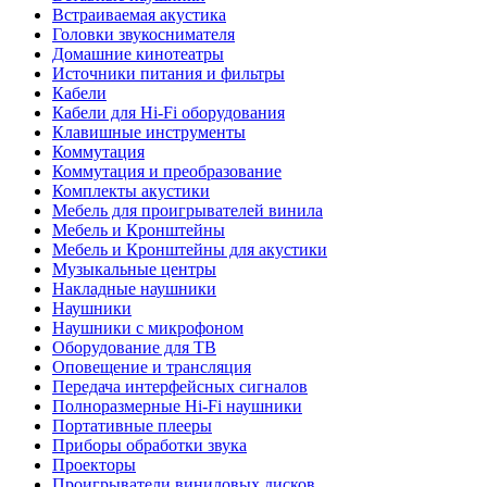
Встраиваемая акустика
Головки звукоснимателя
Домашние кинотеатры
Источники питания и фильтры
Кабели
Кабели для Hi-Fi оборудования
Клавишные инструменты
Коммутация
Коммутация и преобразование
Комплекты акустики
Мебель для проигрывателей винила
Мебель и Кронштейны
Мебель и Кронштейны для акустики
Музыкальные центры
Накладные наушники
Наушники
Наушники с микрофоном
Оборудование для ТВ
Оповещение и трансляция
Передача интерфейсных сигналов
Полноразмерные Hi-Fi наушники
Портативные плееры
Приборы обработки звука
Проекторы
Проигрыватели виниловых дисков