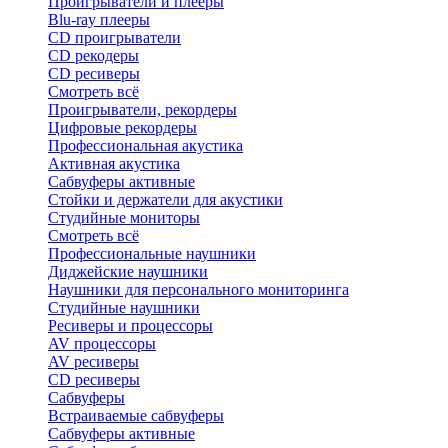
Проигрыватели и плееры
Blu-ray плееры
CD проигрыватели
CD рекодеры
CD ресиверы
Смотреть всё
Проигрыватели, рекордеры
Цифровые рекордеры
Профессиональная акустика
Активная акустика
Сабвуферы активные
Стойки и держатели для акустики
Студийные мониторы
Смотреть всё
Профессиональные наушники
Диджейские наушники
Наушники для персонального мониторинга
Студийные наушники
Ресиверы и процессоры
AV процессоры
AV ресиверы
CD ресиверы
Сабвуферы
Встраиваемые сабвуферы
Сабвуферы активные