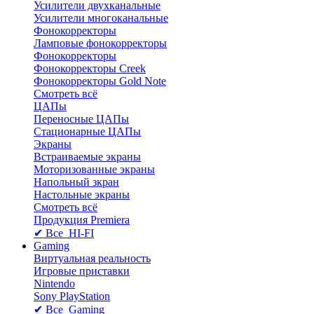
Усилители двухканальные
Усилители многоканальные
Фонокорректоры
Ламповые фонокорректоры
Фонокорректоры
Фонокорректоры Creek
Фонокорректоры Gold Note
Смотреть всё
ЦАПы
Переносные ЦАПы
Стационарные ЦАПы
Экраны
Встраиваемые экраны
Моторизованные экраны
Напольный зкран
Настольные экраны
Смотреть всё
Продукция Premiera
✔ Все HI-FI
Gaming
Виртуальная реальность
Игровые приставки
Nintendo
Sony PlayStation
✔ Все Gaming