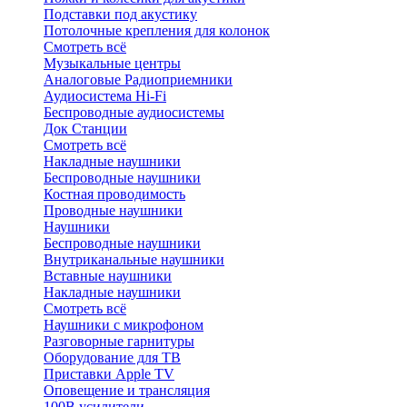
Подставки под акустику
Потолочные крепления для колонок
Смотреть всё
Музыкальные центры
Аналоговые Радиоприемники
Аудиосистема Hi-Fi
Беспроводные аудиосистемы
Док Станции
Смотреть всё
Накладные наушники
Беспроводные наушники
Костная проводимость
Проводные наушники
Наушники
Беспроводные наушники
Внутриканальные наушники
Вставные наушники
Накладные наушники
Смотреть всё
Наушники с микрофоном
Разговорные гарнитуры
Оборудование для ТВ
Приставки Apple TV
Оповещение и трансляция
100В усилители