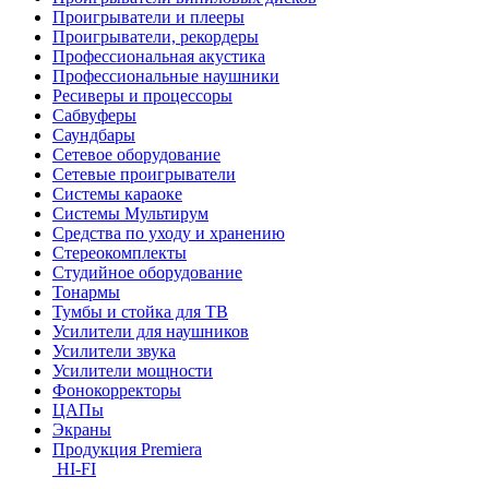
Проигрыватели и плееры
Проигрыватели, рекордеры
Профессиональная акустика
Профессиональные наушники
Ресиверы и процессоры
Сабвуферы
Саундбары
Сетевое оборудование
Сетевые проигрыватели
Системы караоке
Системы Мультирум
Средства по уходу и хранению
Стереокомплекты
Студийное оборудование
Тонармы
Тумбы и стойка для ТВ
Усилители для наушников
Усилители звука
Усилители мощности
Фонокорректоры
ЦАПы
Экраны
Продукция Premiera
HI-FI