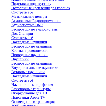
Подставки под акустику
Потолочные крепления для колонок
Смотреть всё
Музыкальные центры
Аналоговые Радиоприемники
Аудиосистема Hi-Fi
Беспроводные аудиосистемы
Док Станции
Смотреть всё
Накладные наушники
Беспроводные наушники
Костная проводимость
Проводные наушники
Наушники
Беспроводные наушники
Внутриканальные наушники
Вставные наушники
Накладные наушники
Смотреть всё
Наушники с микрофоном
Разговорные гарнитуры
Оборудование для ТВ
Приставки Apple TV
Оповещение и трансляция
100В усилители