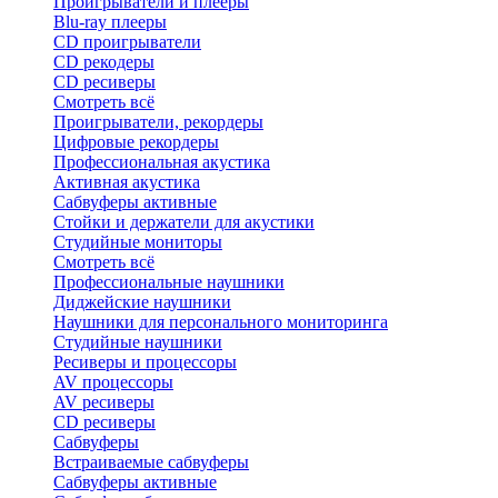
Проигрыватели и плееры
Blu-ray плееры
CD проигрыватели
CD рекодеры
CD ресиверы
Смотреть всё
Проигрыватели, рекордеры
Цифровые рекордеры
Профессиональная акустика
Активная акустика
Сабвуферы активные
Стойки и держатели для акустики
Студийные мониторы
Смотреть всё
Профессиональные наушники
Диджейские наушники
Наушники для персонального мониторинга
Студийные наушники
Ресиверы и процессоры
AV процессоры
AV ресиверы
CD ресиверы
Сабвуферы
Встраиваемые сабвуферы
Сабвуферы активные