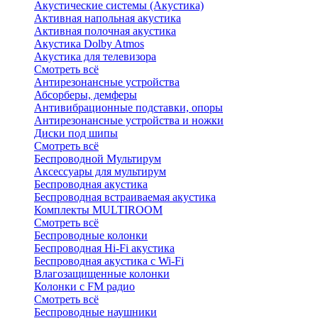
Акустические системы (Акустика)
Активная напольная акустика
Активная полочная акустика
Акустика Dolby Atmos
Акустика для телевизора
Смотреть всё
Антирезонансные устройства
Абсорберы, демферы
Антивибрационные подставки, опоры
Антирезонансные устройства и ножки
Диски под шипы
Смотреть всё
Беспроводной Мультирум
Аксессуары для мультирум
Беспроводная акустика
Беспроводная встраиваемая акустика
Комплекты MULTIROOM
Смотреть всё
Беспроводные колонки
Беспроводная Hi-Fi акустика
Беспроводная акустика с Wi-Fi
Влагозащищенные колонки
Колонки с FM радио
Смотреть всё
Беспроводные наушники