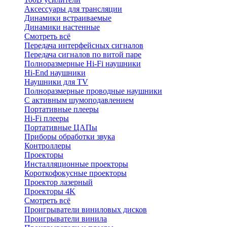
Аксессуары для трансляции
Динамики встраиваемые
Динамики настенные
Смотреть всё
Передача интерфейсных сигналов
Передача сигналов по витой паре
Полноразмерные Hi-Fi наушники
Hi-End наушники
Наушники для TV
Полноразмерные проводные наушники
С активным шумоподавлением
Портативные плееры
Hi-Fi плееры
Портативные ЦАПы
Приборы обработки звука
Контроллеры
Проекторы
Инсталляционные проекторы
Короткофокусные проекторы
Проектор лазерный
Проекторы 4K
Смотреть всё
Проигрыватели виниловых дисков
Проигрыватели винила