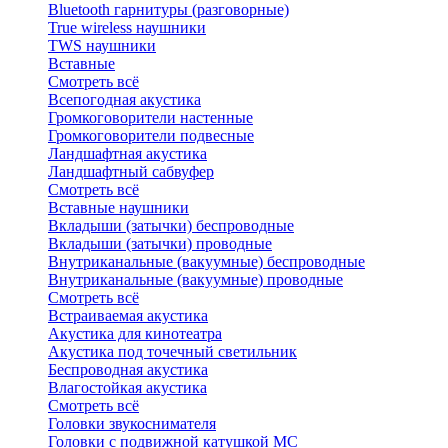
Bluetоoth гарнитуры (разговорные)
True wireless наушники
TWS наушники
Вставные
Смотреть всё
Всепогодная акустика
Громкоговорители настенные
Громкоговорители подвесные
Ландшафтная акустика
Ландшафтный сабвуфер
Смотреть всё
Вставные наушники
Вкладыши (затычки) беспроводные
Вкладыши (затычки) проводные
Внутриканальные (вакуумные) беспроводные
Внутриканальные (вакуумные) проводные
Смотреть всё
Встраиваемая акустика
Акустика для кинотеатра
Акустика под точечный светильник
Беспроводная акустика
Влагостойкая акустика
Смотреть всё
Головки звукоснимателя
Головки с подвижной катушкой MC