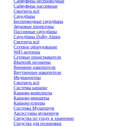
Сабвуферы беспроводные
Сабвуферы пассивные
Смотреть всё
Саундбары
Беспроводные саундбары
Звуковые проекторы
Пассивные саундбары
Саундбары Dolby Atmos
Смотреть всё
Сетевое оборудование
WiFi антенны
Сетевые проигрыватели
Bluetooth ресиверы
Внешние накопители
Внутренние накопители
Медиацентры
Смотреть всё
Системы караоке
Караоке-комплекты
Караоке-микшеры
Караоке-плееры
Системы Мультирум
Аксессуары мультирум
Средства по уходу и хранению
Средства для полировки