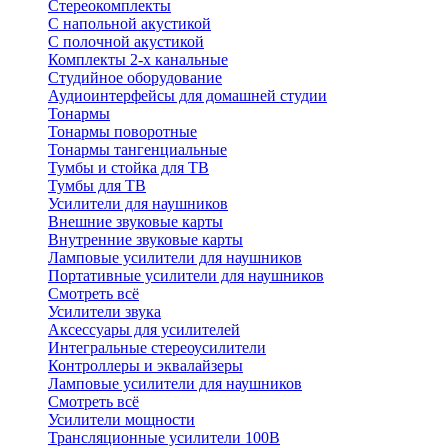
Стереокомплекты
C напольной акустикой
C полочной акустикой
Комплекты 2-х канальные
Студийное оборудование
Аудиоинтерфейсы для домашней студии
Тонармы
Тонармы поворотные
Тонармы тангенциальные
Тумбы и стойка для ТВ
Тумбы для ТВ
Усилители для наушников
Внешние звуковые карты
Внутренние звуковые карты
Ламповые усилители для наушников
Портативные усилители для наушников
Смотреть всё
Усилители звука
Аксессуары для усилителей
Интегральные стереоусилители
Контроллеры и эквалайзеры
Ламповые усилители для наушников
Смотреть всё
Усилители мощности
Трансляционные усилители 100В