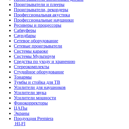
Проигрыватели и плееры
Проигрыватели, рекордеры
Профессиональная акустика
Профессиональные наушники
Ресиверы и процессоры
Сабвуферы
Саундбары
Сетевое оборудование
Сетевые проигрыватели
Системы караоке
Системы Мультирум
Средства по уходу и хранению
Стереокомплекты
Студийное оборудование
Тонармы
Тумбы и стойка для ТВ
Усилители для наушников
Усилители звука
Усилители мощности
Фонокорректоры
ЦАПы
Экраны
Продукция Premiera
HI-FI