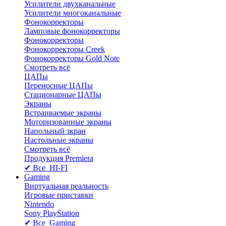
Усилители двухканальные
Усилители многоканальные
Фонокорректоры
Ламповые фонокорректоры
Фонокорректоры
Фонокорректоры Creek
Фонокорректоры Gold Note
Смотреть всё
ЦАПы
Переносные ЦАПы
Стационарные ЦАПы
Экраны
Встраиваемые экраны
Моторизованные экраны
Напольный зкран
Настольные экраны
Смотреть всё
Продукция Premiera
✔ Все HI-FI
Gaming
Виртуальная реальность
Игровые приставки
Nintendo
Sony PlayStation
✔ Все Gaming