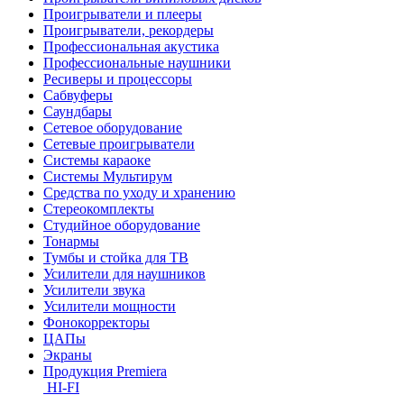
Проигрыватели и плееры
Проигрыватели, рекордеры
Профессиональная акустика
Профессиональные наушники
Ресиверы и процессоры
Сабвуферы
Саундбары
Сетевое оборудование
Сетевые проигрыватели
Системы караоке
Системы Мультирум
Средства по уходу и хранению
Стереокомплекты
Студийное оборудование
Тонармы
Тумбы и стойка для ТВ
Усилители для наушников
Усилители звука
Усилители мощности
Фонокорректоры
ЦАПы
Экраны
Продукция Premiera
HI-FI