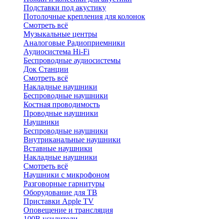
Подставки под акустику
Потолочные крепления для колонок
Смотреть всё
Музыкальные центры
Аналоговые Радиоприемники
Аудиосистема Hi-Fi
Беспроводные аудиосистемы
Док Станции
Смотреть всё
Накладные наушники
Беспроводные наушники
Костная проводимость
Проводные наушники
Наушники
Беспроводные наушники
Внутриканальные наушники
Вставные наушники
Накладные наушники
Смотреть всё
Наушники с микрофоном
Разговорные гарнитуры
Оборудование для ТВ
Приставки Apple TV
Оповещение и трансляция
100В усилители