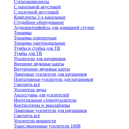
Стереокомплекты
C напольной акустикой
C полочной акустикой
Комплекты 2-х канальные
Студийное оборудование
Аудиоинтерфейсы для домашней студии
Тонармы
Тонармы поворотные
Тонармы тангенциальные
Тумбы и стойка для ТВ
Тумбы для ТВ
Усилители для наушников
Внешние звуковые карты
Внутренние звуковые карты
Ламповые усилители для наушников
Портативные усилители для наушников
Смотреть всё
Усилители звука
Аксессуары для усилителей
Интегральные стереоусилители
Контроллеры и эквалайзеры
Ламповые усилители для наушников
Смотреть всё
Усилители мощности
Трансляционные усилители 100В