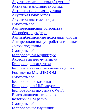
Акустические системы (Акустика)
Активная напольная акустика
Активная полочная акустика
Акустика Dolby Atmos
Акустика для телевизора
Смотреть всё
Антирезонансные устройства
Абсорберы, демферы
Антивибрационные подставки, опоры
Антирезонансные устройства и ножки
Диски под шипы
Смотреть всё
Беспроводной Мультирум
Аксессуары для мультирум
Беспроводная акустика
Беспроводная встраиваемая акустика
Комплекты MULTIROOM
Смотреть всё
Беспроводные колонки
Беспроводная Hi-Fi акустика
Беспроводная акустика с Wi-Fi
Влагозащищенные колонки
Колонки с FM радио
Смотреть всё
Беспроводные наушники