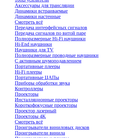
Аксессуары для трансляции
Динамики встраиваемые
Динамики настенные
Смотреть всё
Передача интерфейсных сигналов
Передача сигналов по витой паре
Полноразмерные Hi-Fi наушники
Hi-End наушники
Наушники для TV
Полноразмерные проводные наушники
С активным шумоподавлением
Портативные плееры
Hi-Fi плееры
Портативные ЦАПы
Приборы обработки звука
Контроллеры
Проекторы
Инсталляционные проекторы
Короткофокусные проекторы
Проектор лазерный
Проекторы 4K
Смотреть всё
Проигрыватели виниловых дисков
Проигрыватели винила