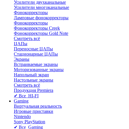
Усилители двухканальные
Усилители многоканальные
Фонокорректоры
Ламповые фонокорректоры
Фонокорректоры
Фонокорректоры Creek
Фонокорректоры Gold Note
Смотреть всё
ЦАПы
Переносные ЦАПы
Стационарные ЦАПы
Экраны
Встраиваемые экраны
Моторизованные экраны
Напольный зкран
Настольные экраны
Смотреть всё
Продукция Premiera
✔ Все HI-FI
Gaming
Виртуальная реальность
Игровые приставки
Nintendo
Sony PlayStation
✔ Все Gaming