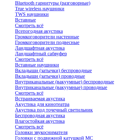
Bluetоoth гарнитуры (разговорные)
True wireless наушники
TWS наушники
Вставные
Смотреть всё
Всепогодная акустика
Громкоговорители настенные
Громкоговорители подвесные
Ландшафтная акустика
Ландшафтный сабвуфер
Смотреть всё
Вставные наушники
Вкладыши (затычки) беспроводные
Вкладыши (затычки) проводные
Внутриканальные (вакуумные) беспроводные
Внутриканальные (вакуумные) проводные
Смотреть всё
Встраиваемая акустика
Акустика для кинотеатра
Акустика под точечный светильник
Беспроводная акустика
Влагостойкая акустика
Смотреть всё
Головки звукоснимателя
Головки с подвижной катушкой MC