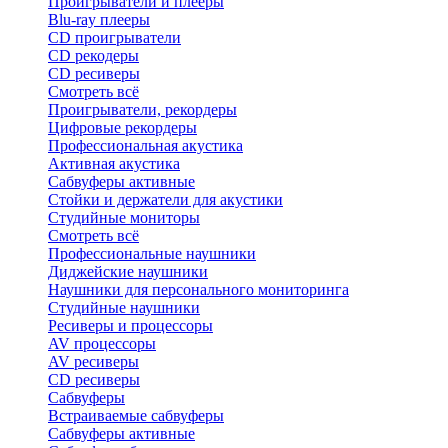
Проигрыватели и плееры
Blu-ray плееры
CD проигрыватели
CD рекодеры
CD ресиверы
Смотреть всё
Проигрыватели, рекордеры
Цифровые рекордеры
Профессиональная акустика
Активная акустика
Сабвуферы активные
Стойки и держатели для акустики
Студийные мониторы
Смотреть всё
Профессиональные наушники
Диджейские наушники
Наушники для персонального мониторинга
Студийные наушники
Ресиверы и процессоры
AV процессоры
AV ресиверы
CD ресиверы
Сабвуферы
Встраиваемые сабвуферы
Сабвуферы активные