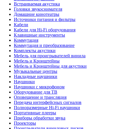
Встраиваемая акустика
Головки звукоснимателя
Домашние кинотеатры
Источники питания и фильтры
Кабели
Кабели для Hi-Fi оборудования
Клавишные инструменты
Коммутация
Коммутация и преобразование
Комплекты акустики
Мебель для проигрывателей винила
Мебель и Кронштейны
Мебель и Кронштейны для акустики
Музыкальные центры
Накладные наушники
Наушники
Наушники с микрофоном
Оборудование для ТВ
Оповещение и трансляция
Передача интерфейсных сигналов
Полноразмерные Hi-Fi наушники
Портативные плееры
Приборы обработки звука
Проекторы
Проигрыватели виниловых дисков