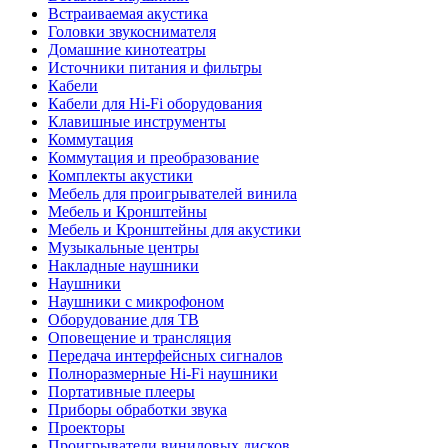
Встраиваемая акустика
Головки звукоснимателя
Домашние кинотеатры
Источники питания и фильтры
Кабели
Кабели для Hi-Fi оборудования
Клавишные инструменты
Коммутация
Коммутация и преобразование
Комплекты акустики
Мебель для проигрывателей винила
Мебель и Кронштейны
Мебель и Кронштейны для акустики
Музыкальные центры
Накладные наушники
Наушники
Наушники с микрофоном
Оборудование для ТВ
Оповещение и трансляция
Передача интерфейсных сигналов
Полноразмерные Hi-Fi наушники
Портативные плееры
Приборы обработки звука
Проекторы
Проигрыватели виниловых дисков