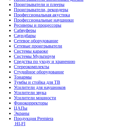
Проигрыватели и плееры
Проигрыватели, рекордеры
Профессиональная акустика
Профессиональные наушники
Ресиверы и процессоры
Сабвуферы
Саундбары
Сетевое оборудование
Сетевые проигрыватели
Системы караоке
Системы Мультирум
Средства по уходу и хранению
Стереокомплекты
Студийное оборудование
Тонармы
Тумбы и стойка для ТВ
Усилители для наушников
Усилители звука
Усилители мощности
Фонокорректоры
ЦАПы
Экраны
Продукция Premiera
HI-FI