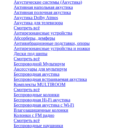
Акустические системы (Акустика)
Активная напольная акустика
Активная полочная акустика
Акустика Dolby Atmos
Акустика для телевизора
Смотреть всё
Антирезонансные устройства
Абсорберы, демферы
Антивибрационные подставки, опоры
Антирезонансные устройства и ножки
Диски под шипы
Смотреть всё
Беспроводной Мультирум
Аксессуары для мультирум
Беспроводная акустика
Беспроводная встраиваемая акустика
Комплекты MULTIROOM
Смотреть всё
Беспроводные колонки
Беспроводная Hi-Fi акустика
Беспроводная акустика с Wi-Fi
Влагозащищенные колонки
Колонки с FM радио
Смотреть всё
Беспроводные наушники