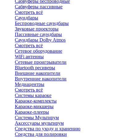
Сабвуферы беспроводные
Сабвуферы пассивные
Смотреть всё
Саундбары
Беспроводные саундбары
Звуковые проекторы
Пассивные саундбары
Саундбары Dolby Atmos
Смотреть всё
Сетевое оборудование
WiFi антенны
Сетевые проигрыватели
Bluetooth ресиверы
Внешние накопители
Внутренние накопители
Медиацентры
Смотреть всё
Системы караоке
Караоке-комплекты
Караоке-микшеры
Караоке-плееры
Системы Мультирум
Аксессуары мультирум
Средства по уходу и хранению
Средства для полировки