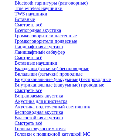
Bluetоoth гарнитуры (разговорные)
True wireless наушники
TWS наушники
Вставные
Смотреть всё
Всепогодная акустика
Громкоговорители настенные
Громкоговорители подвесные
Ландшафтная акустика
Ландшафтный сабвуфер
Смотреть всё
Вставные наушники
Вкладыши (затычки) беспроводные
Вкладыши (затычки) проводные
Внутриканальные (вакуумные) беспроводные
Внутриканальные (вакуумные) проводные
Смотреть всё
Встраиваемая акустика
Акустика для кинотеатра
Акустика под точечный светильник
Беспроводная акустика
Влагостойкая акустика
Смотреть всё
Головки звукоснимателя
Головки с подвижной катушкой MC