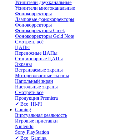
Усилители двухканальные
Усилители многоканальные
Фонокорректоры
Ламповые фонокорректоры
Фонокорректоры
Фонокорректоры Creek
Фонокорректоры Gold Note
Смотреть всё
ЦАПы
Переносные ЦАПы
Стационарные ЦАПы
Экраны
Встраиваемые экраны
Моторизованные экраны
Напольный зкран
Настольные экраны
Смотреть всё
Продукция Premiera
✔ Все HI-FI
Gaming
Виртуальная реальность
Игровые приставки
Nintendo
Sony PlayStation
✔ Все Gaming