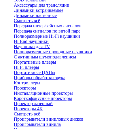
Аксессуары для трансляции
Динамики встраиваемые
Динамики настенные
Смотреть всё
Передача интерфейсных сигналов
Передача сигналов по витой паре
Полноразмерные Hi-Fi наушники
Hi-End наушники
Наушники для TV
Полноразмерные проводные наушники
С активным шумоподавлением
Портативные плееры
Hi-Fi плееры
Портативные ЦАПы
Приборы обработки звука
Контроллеры
Проекторы
Инсталляционные проекторы
Короткофокусные проекторы
Проектор лазерный
Проекторы 4K
Смотреть всё
Проигрыватели виниловых дисков
Проигрыватели винила