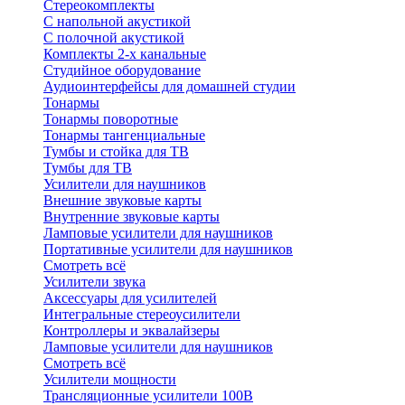
Стереокомплекты
C напольной акустикой
C полочной акустикой
Комплекты 2-х канальные
Студийное оборудование
Аудиоинтерфейсы для домашней студии
Тонармы
Тонармы поворотные
Тонармы тангенциальные
Тумбы и стойка для ТВ
Тумбы для ТВ
Усилители для наушников
Внешние звуковые карты
Внутренние звуковые карты
Ламповые усилители для наушников
Портативные усилители для наушников
Смотреть всё
Усилители звука
Аксессуары для усилителей
Интегральные стереоусилители
Контроллеры и эквалайзеры
Ламповые усилители для наушников
Смотреть всё
Усилители мощности
Трансляционные усилители 100В