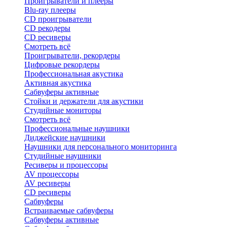
Проигрыватели и плееры
Blu-ray плееры
CD проигрыватели
CD рекодеры
CD ресиверы
Смотреть всё
Проигрыватели, рекордеры
Цифровые рекордеры
Профессиональная акустика
Активная акустика
Сабвуферы активные
Стойки и держатели для акустики
Студийные мониторы
Смотреть всё
Профессиональные наушники
Диджейские наушники
Наушники для персонального мониторинга
Студийные наушники
Ресиверы и процессоры
AV процессоры
AV ресиверы
CD ресиверы
Сабвуферы
Встраиваемые сабвуферы
Сабвуферы активные