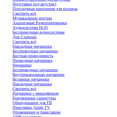
Подставки под акустику
Потолочные крепления для колонок
Смотреть всё
Музыкальные центры
Аналоговые Радиоприемники
Аудиосистема Hi-Fi
Беспроводные аудиосистемы
Док Станции
Смотреть всё
Накладные наушники
Беспроводные наушники
Костная проводимость
Проводные наушники
Наушники
Беспроводные наушники
Внутриканальные наушники
Вставные наушники
Накладные наушники
Смотреть всё
Наушники с микрофоном
Разговорные гарнитуры
Оборудование для ТВ
Приставки Apple TV
Оповещение и трансляция
100В усилители