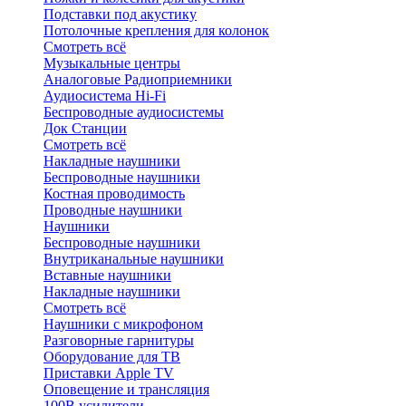
Подставки под акустику
Потолочные крепления для колонок
Смотреть всё
Музыкальные центры
Аналоговые Радиоприемники
Аудиосистема Hi-Fi
Беспроводные аудиосистемы
Док Станции
Смотреть всё
Накладные наушники
Беспроводные наушники
Костная проводимость
Проводные наушники
Наушники
Беспроводные наушники
Внутриканальные наушники
Вставные наушники
Накладные наушники
Смотреть всё
Наушники с микрофоном
Разговорные гарнитуры
Оборудование для ТВ
Приставки Apple TV
Оповещение и трансляция
100В усилители