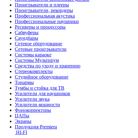
Проигрыватели и плееры
Проигрыватели, рекордеры
Профессиональная акустика
Профессиональные наушники
Ресиверы и процессоры
Сабвуферы
Саундбары
Сетевое оборудование
Сетевые проигрыватели
Системы караоке
Системы Мультирум
Средства по уходу и хранению
Стереокомплекты
Студийное оборудование
Тонармы
Тумбы и стойка для ТВ
Усилители для наушников
Усилители звука
Усилители мощности
Фонокорректоры
ЦАПы
Экраны
Продукция Premiera
HI-FI