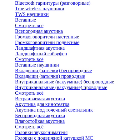
Bluetоoth гарнитуры (разговорные)
True wireless наушники
TWS наушники
Вставные
Смотреть всё
Всепогодная акустика
Громкоговорители настенные
Громкоговорители подвесные
Ландшафтная акустика
Ландшафтный сабвуфер
Смотреть всё
Вставные наушники
Вкладыши (затычки) беспроводные
Вкладыши (затычки) проводные
Внутриканальные (вакуумные) беспроводные
Внутриканальные (вакуумные) проводные
Смотреть всё
Встраиваемая акустика
Акустика для кинотеатра
Акустика под точечный светильник
Беспроводная акустика
Влагостойкая акустика
Смотреть всё
Головки звукоснимателя
Головки с подвижной катушкой MC