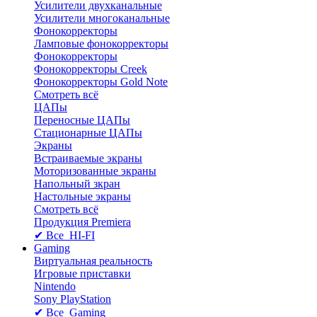
Усилители двухканальные
Усилители многоканальные
Фонокорректоры
Ламповые фонокорректоры
Фонокорректоры
Фонокорректоры Creek
Фонокорректоры Gold Note
Смотреть всё
ЦАПы
Переносные ЦАПы
Стационарные ЦАПы
Экраны
Встраиваемые экраны
Моторизованные экраны
Напольный зкран
Настольные экраны
Смотреть всё
Продукция Premiera
✔ Все HI-FI
Gaming
Виртуальная реальность
Игровые приставки
Nintendo
Sony PlayStation
✔ Все Gaming