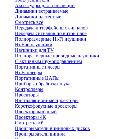
Аксессуары для трансляции
Динамики встраиваемые
Динамики настенные
Смотреть всё
Передача интерфейсных сигналов
Передача сигналов по витой паре
Полноразмерные Hi-Fi наушники
Hi-End наушники
Наушники для TV
Полноразмерные проводные наушники
С активным шумоподавлением
Портативные плееры
Hi-Fi плееры
Портативные ЦАПы
Приборы обработки звука
Контроллеры
Проекторы
Инсталляционные проекторы
Короткофокусные проекторы
Проектор лазерный
Проекторы 4K
Смотреть всё
Проигрыватели виниловых дисков
Проигрыватели винила