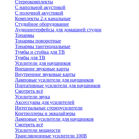
Стереокомплекты
C напольной акустикой
C полочной акустикой
Комплекты 2-х канальные
Студийное оборудование
Аудиоинтерфейсы для домашней студии
Тонармы
Тонармы поворотные
Тонармы тангенциальные
Тумбы и стойка для ТВ
Тумбы для ТВ
Усилители для наушников
Внешние звуковые карты
Внутренние звуковые карты
Ламповые усилители для наушников
Портативные усилители для наушников
Смотреть всё
Усилители звука
Аксессуары для усилителей
Интегральные стереоусилители
Контроллеры и эквалайзеры
Ламповые усилители для наушников
Смотреть всё
Усилители мощности
Трансляционные усилители 100В