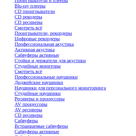
Проигрыватели и плееры
Blu-ray плееры
CD проигрыватели
CD рекодеры
CD ресиверы
Смотреть всё
Проигрыватели, рекордеры
Цифровые рекордеры
Профессиональная акустика
Активная акустика
Сабвуферы активные
Стойки и держатели для акустики
Студийные мониторы
Смотреть всё
Профессиональные наушники
Диджейские наушники
Наушники для персонального мониторинга
Студийные наушники
Ресиверы и процессоры
AV процессоры
AV ресиверы
CD ресиверы
Сабвуферы
Встраиваемые сабвуферы
Сабвуферы активные