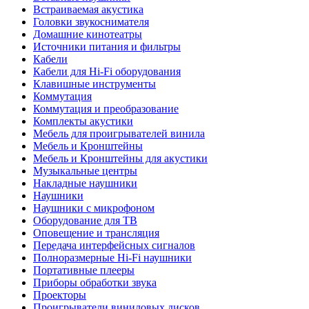
Встраиваемая акустика
Головки звукоснимателя
Домашние кинотеатры
Источники питания и фильтры
Кабели
Кабели для Hi-Fi оборудования
Клавишные инструменты
Коммутация
Коммутация и преобразование
Комплекты акустики
Мебель для проигрывателей винила
Мебель и Кронштейны
Мебель и Кронштейны для акустики
Музыкальные центры
Накладные наушники
Наушники
Наушники с микрофоном
Оборудование для ТВ
Оповещение и трансляция
Передача интерфейсных сигналов
Полноразмерные Hi-Fi наушники
Портативные плееры
Приборы обработки звука
Проекторы
Проигрыватели виниловых дисков