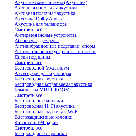
Акустические системы (Акустика)
Активная напольная акустика
Активная полочная акустика
Акустика Dolby Atmos
Акустика для телевизора
Смотреть всё
Антирезонансные устройства
Абсорберы, демферы
Антивибрационные подставки, опоры
Антирезонансные устройства и ножки
Диски под шипы
Смотреть всё
Беспроводной Мультирум
Аксессуары для мультирум
Беспроводная акустика
Беспроводная встраиваемая акустика
Комплекты MULTIROOM
Смотреть всё
Беспроводные колонки
Беспроводная Hi-Fi акустика
Беспроводная акустика с Wi-Fi
Влагозащищенные колонки
Колонки с FM радио
Смотреть всё
Беспроводные наушники