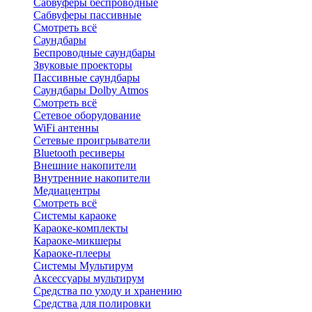
Сабвуферы беспроводные
Сабвуферы пассивные
Смотреть всё
Саундбары
Беспроводные саундбары
Звуковые проекторы
Пассивные саундбары
Саундбары Dolby Atmos
Смотреть всё
Сетевое оборудование
WiFi антенны
Сетевые проигрыватели
Bluetooth ресиверы
Внешние накопители
Внутренние накопители
Медиацентры
Смотреть всё
Системы караоке
Караоке-комплекты
Караоке-микшеры
Караоке-плееры
Системы Мультирум
Аксессуары мультирум
Средства по уходу и хранению
Средства для полировки