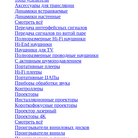
Аксессуары для трансляции
Динамики встраиваемые
Динамики настенные
Смотреть всё
Передача интерфейсных сигналов
Передача сигналов по витой паре
Полноразмерные Hi-Fi наушники
Hi-End наушники
Наушники для TV
Полноразмерные проводные наушники
С активным шумоподавлением
Портативные плееры
Hi-Fi плееры
Портативные ЦАПы
Приборы обработки звука
Контроллеры
Проекторы
Инсталляционные проекторы
Короткофокусные проекторы
Проектор лазерный
Проекторы 4K
Смотреть всё
Проигрыватели виниловых дисков
Проигрыватели винила