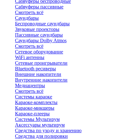
Сабвуферы беспроводные
Сабвуферы пассивные
Смотреть всё
Саундбары
Беспроводные саундбары
Звуковые проекторы
Пассивные саундбары
Саундбары Dolby Atmos
Смотреть всё
Сетевое оборудование
WiFi антенны
Сетевые проигрыватели
Bluetooth ресиверы
Внешние накопители
Внутренние накопители
Медиацентры
Смотреть всё
Системы караоке
Караоке-комплекты
Караоке-микшеры
Караоке-плееры
Системы Мультирум
Аксессуары мультирум
Средства по уходу и хранению
Средства для полировки