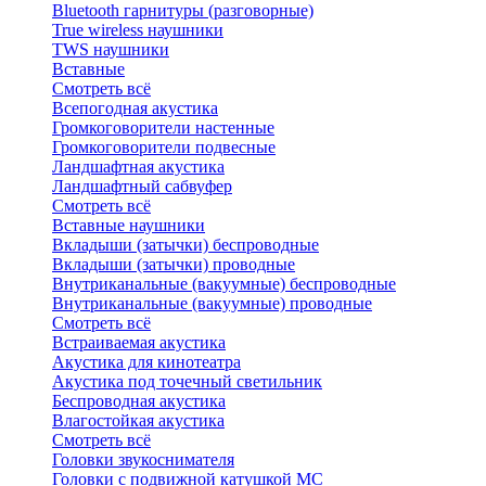
Bluetоoth гарнитуры (разговорные)
True wireless наушники
TWS наушники
Вставные
Смотреть всё
Всепогодная акустика
Громкоговорители настенные
Громкоговорители подвесные
Ландшафтная акустика
Ландшафтный сабвуфер
Смотреть всё
Вставные наушники
Вкладыши (затычки) беспроводные
Вкладыши (затычки) проводные
Внутриканальные (вакуумные) беспроводные
Внутриканальные (вакуумные) проводные
Смотреть всё
Встраиваемая акустика
Акустика для кинотеатра
Акустика под точечный светильник
Беспроводная акустика
Влагостойкая акустика
Смотреть всё
Головки звукоснимателя
Головки с подвижной катушкой MC