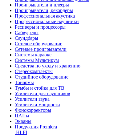
Проигрыватели и плееры
Проигрыватели, рекордеры
Профессиональная акустика
Профессиональные наушники
Ресиверы и процессоры
Сабвуферы
Саундбары
Сетевое оборудование
Сетевые проигрыватели
Системы караоке
Системы Мультирум
Средства по уходу и хранению
Стереокомплекты
Студийное оборудование
Тонармы
Тумбы и стойка для ТВ
Усилители для наушников
Усилители звука
Усилители мощности
Фонокорректоры
ЦАПы
Экраны
Продукция Premiera
HI-FI