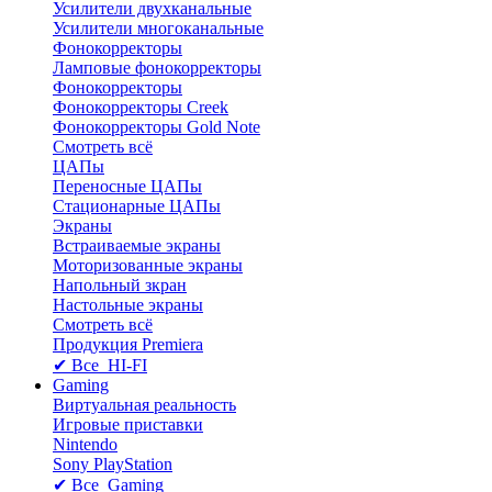
Усилители двухканальные
Усилители многоканальные
Фонокорректоры
Ламповые фонокорректоры
Фонокорректоры
Фонокорректоры Creek
Фонокорректоры Gold Note
Смотреть всё
ЦАПы
Переносные ЦАПы
Стационарные ЦАПы
Экраны
Встраиваемые экраны
Моторизованные экраны
Напольный зкран
Настольные экраны
Смотреть всё
Продукция Premiera
✔ Все HI-FI
Gaming
Виртуальная реальность
Игровые приставки
Nintendo
Sony PlayStation
✔ Все Gaming