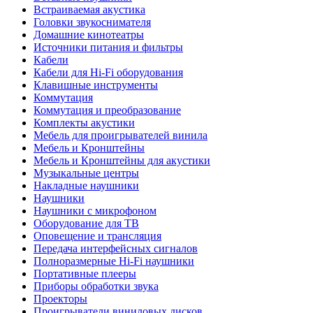
Встраиваемая акустика
Головки звукоснимателя
Домашние кинотеатры
Источники питания и фильтры
Кабели
Кабели для Hi-Fi оборудования
Клавишные инструменты
Коммутация
Коммутация и преобразование
Комплекты акустики
Мебель для проигрывателей винила
Мебель и Кронштейны
Мебель и Кронштейны для акустики
Музыкальные центры
Накладные наушники
Наушники
Наушники с микрофоном
Оборудование для ТВ
Оповещение и трансляция
Передача интерфейсных сигналов
Полноразмерные Hi-Fi наушники
Портативные плееры
Приборы обработки звука
Проекторы
Проигрыватели виниловых дисков