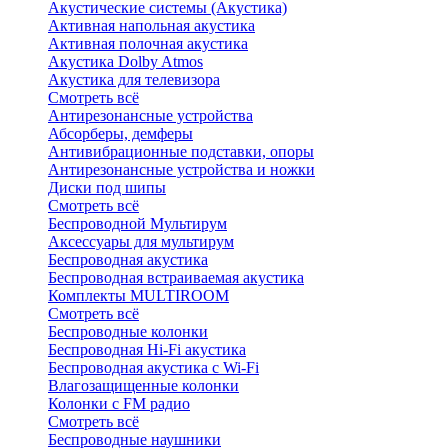
Акустические системы (Акустика)
Активная напольная акустика
Активная полочная акустика
Акустика Dolby Atmos
Акустика для телевизора
Смотреть всё
Антирезонансные устройства
Абсорберы, демферы
Антивибрационные подставки, опоры
Антирезонансные устройства и ножки
Диски под шипы
Смотреть всё
Беспроводной Мультирум
Аксессуары для мультирум
Беспроводная акустика
Беспроводная встраиваемая акустика
Комплекты MULTIROOM
Смотреть всё
Беспроводные колонки
Беспроводная Hi-Fi акустика
Беспроводная акустика с Wi-Fi
Влагозащищенные колонки
Колонки с FM радио
Смотреть всё
Беспроводные наушники