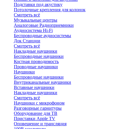
Подставки под акустику
Потолочные крепления для колонок
Смотреть всё
Музыкальные центры
Аналоговые Радиоприемники
Аудиосистема Hi-Fi
Беспроводные аудиосистемы
Док Станции
Смотреть всё
Накладные наушники
Беспроводные наушники
Костная проводимость
Проводные наушники
Наушники
Беспроводные наушники
Внутриканальные наушники
Вставные наушники
Накладные наушники
Смотреть всё
Наушники с микрофоном
Разговорные гарнитуры
Оборудование для ТВ
Приставки Apple TV
Оповещение и трансляция
100В усилители