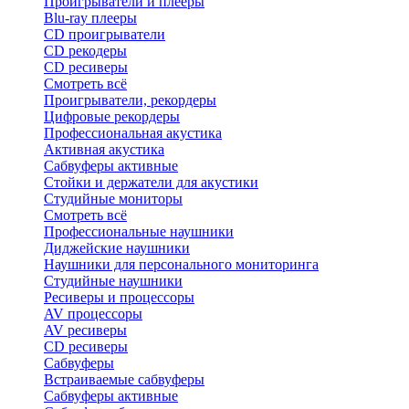
Проигрыватели и плееры
Blu-ray плееры
CD проигрыватели
CD рекодеры
CD ресиверы
Смотреть всё
Проигрыватели, рекордеры
Цифровые рекордеры
Профессиональная акустика
Активная акустика
Сабвуферы активные
Стойки и держатели для акустики
Студийные мониторы
Смотреть всё
Профессиональные наушники
Диджейские наушники
Наушники для персонального мониторинга
Студийные наушники
Ресиверы и процессоры
AV процессоры
AV ресиверы
CD ресиверы
Сабвуферы
Встраиваемые сабвуферы
Сабвуферы активные