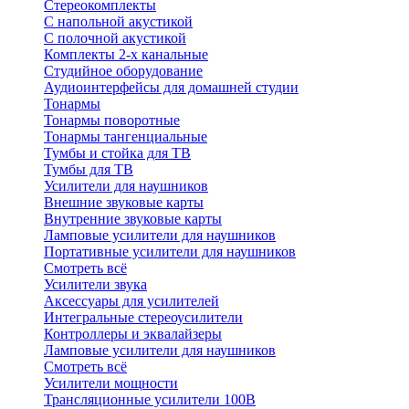
Стереокомплекты
C напольной акустикой
C полочной акустикой
Комплекты 2-х канальные
Студийное оборудование
Аудиоинтерфейсы для домашней студии
Тонармы
Тонармы поворотные
Тонармы тангенциальные
Тумбы и стойка для ТВ
Тумбы для ТВ
Усилители для наушников
Внешние звуковые карты
Внутренние звуковые карты
Ламповые усилители для наушников
Портативные усилители для наушников
Смотреть всё
Усилители звука
Аксессуары для усилителей
Интегральные стереоусилители
Контроллеры и эквалайзеры
Ламповые усилители для наушников
Смотреть всё
Усилители мощности
Трансляционные усилители 100В