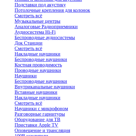
Подставки под акустику
Потолочные крепления для колонок
Смотреть всё
Музыкальные центры
Аналоговые Радиоприемники
Аудиосистема Hi-Fi
Беспроводные аудиосистемы
Док Станции
Смотреть всё
Накладные наушники
Беспроводные наушники
Костная проводимость
Проводные наушники
Наушники
Беспроводные наушники
Внутриканальные наушники
Вставные наушники
Накладные наушники
Смотреть всё
Наушники с микрофоном
Разговорные гарнитуры
Оборудование для ТВ
Приставки Apple TV
Оповещение и трансляция
100В усилители