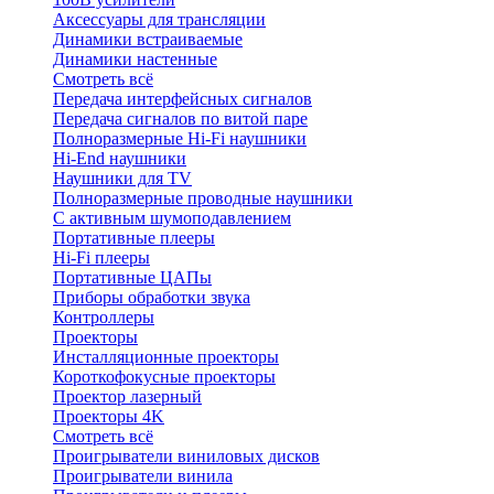
Аксессуары для трансляции
Динамики встраиваемые
Динамики настенные
Смотреть всё
Передача интерфейсных сигналов
Передача сигналов по витой паре
Полноразмерные Hi-Fi наушники
Hi-End наушники
Наушники для TV
Полноразмерные проводные наушники
С активным шумоподавлением
Портативные плееры
Hi-Fi плееры
Портативные ЦАПы
Приборы обработки звука
Контроллеры
Проекторы
Инсталляционные проекторы
Короткофокусные проекторы
Проектор лазерный
Проекторы 4K
Смотреть всё
Проигрыватели виниловых дисков
Проигрыватели винила