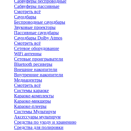
Сабвуферы беспроводные
Сабвуферы пассивные
Смотреть всё
Саундбары
Беспроводные саундбары
Звуковые проекторы
Пассивные саундбары
Саундбары Dolby Atmos
Смотреть всё
Сетевое оборудование
WiFi антенны
Сетевые проигрыватели
Bluetooth ресиверы
Внешние накопители
Внутренние накопители
Медиацентры
Смотреть всё
Системы караоке
Караоке-комплекты
Караоке-микшеры
Караоке-плееры
Системы Мультирум
Аксессуары мультирум
Средства по уходу и хранению
Средства для полировки