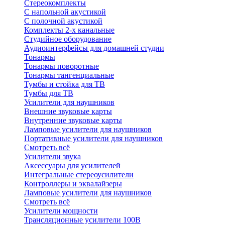
Стереокомплекты
C напольной акустикой
C полочной акустикой
Комплекты 2-х канальные
Студийное оборудование
Аудиоинтерфейсы для домашней студии
Тонармы
Тонармы поворотные
Тонармы тангенциальные
Тумбы и стойка для ТВ
Тумбы для ТВ
Усилители для наушников
Внешние звуковые карты
Внутренние звуковые карты
Ламповые усилители для наушников
Портативные усилители для наушников
Смотреть всё
Усилители звука
Аксессуары для усилителей
Интегральные стереоусилители
Контроллеры и эквалайзеры
Ламповые усилители для наушников
Смотреть всё
Усилители мощности
Трансляционные усилители 100В