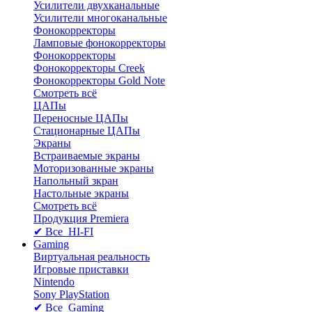
Усилители двухканальные
Усилители многоканальные
Фонокорректоры
Ламповые фонокорректоры
Фонокорректоры
Фонокорректоры Creek
Фонокорректоры Gold Note
Смотреть всё
ЦАПы
Переносные ЦАПы
Стационарные ЦАПы
Экраны
Встраиваемые экраны
Моторизованные экраны
Напольный зкран
Настольные экраны
Смотреть всё
Продукция Premiera
✔ Все HI-FI
Gaming
Виртуальная реальность
Игровые приставки
Nintendo
Sony PlayStation
✔ Все Gaming