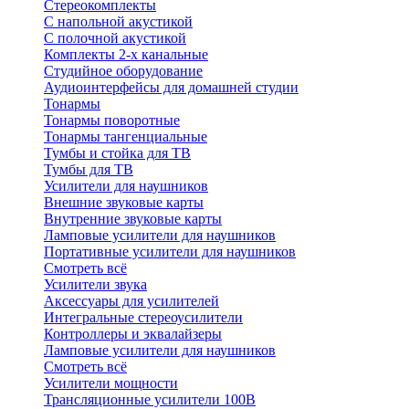
Стереокомплекты
C напольной акустикой
C полочной акустикой
Комплекты 2-х канальные
Студийное оборудование
Аудиоинтерфейсы для домашней студии
Тонармы
Тонармы поворотные
Тонармы тангенциальные
Тумбы и стойка для ТВ
Тумбы для ТВ
Усилители для наушников
Внешние звуковые карты
Внутренние звуковые карты
Ламповые усилители для наушников
Портативные усилители для наушников
Смотреть всё
Усилители звука
Аксессуары для усилителей
Интегральные стереоусилители
Контроллеры и эквалайзеры
Ламповые усилители для наушников
Смотреть всё
Усилители мощности
Трансляционные усилители 100В