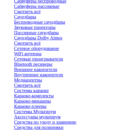
Сабвуферы беспроводные
Сабвуферы пассивные
Смотреть всё
Саундбары
Беспроводные саундбары
Звуковые проекторы
Пассивные саундбары
Саундбары Dolby Atmos
Смотреть всё
Сетевое оборудование
WiFi антенны
Сетевые проигрыватели
Bluetooth ресиверы
Внешние накопители
Внутренние накопители
Медиацентры
Смотреть всё
Системы караоке
Караоке-комплекты
Караоке-микшеры
Караоке-плееры
Системы Мультирум
Аксессуары мультирум
Средства по уходу и хранению
Средства для полировки