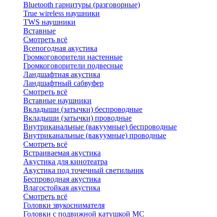
Bluetоoth гарнитуры (разговорные)
True wireless наушники
TWS наушники
Вставные
Смотреть всё
Всепогодная акустика
Громкоговорители настенные
Громкоговорители подвесные
Ландшафтная акустика
Ландшафтный сабвуфер
Смотреть всё
Вставные наушники
Вкладыши (затычки) беспроводные
Вкладыши (затычки) проводные
Внутриканальные (вакуумные) беспроводные
Внутриканальные (вакуумные) проводные
Смотреть всё
Встраиваемая акустика
Акустика для кинотеатра
Акустика под точечный светильник
Беспроводная акустика
Влагостойкая акустика
Смотреть всё
Головки звукоснимателя
Головки с подвижной катушкой MC