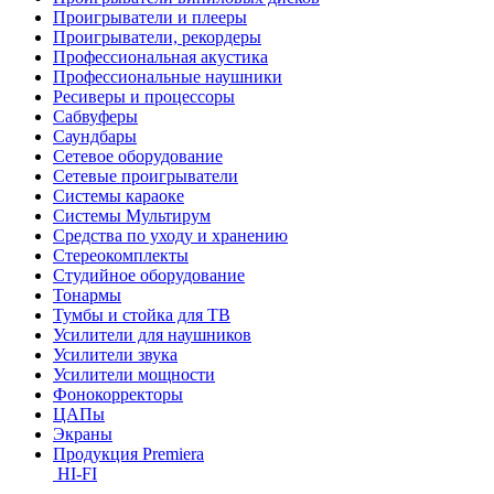
Проигрыватели и плееры
Проигрыватели, рекордеры
Профессиональная акустика
Профессиональные наушники
Ресиверы и процессоры
Сабвуферы
Саундбары
Сетевое оборудование
Сетевые проигрыватели
Системы караоке
Системы Мультирум
Средства по уходу и хранению
Стереокомплекты
Студийное оборудование
Тонармы
Тумбы и стойка для ТВ
Усилители для наушников
Усилители звука
Усилители мощности
Фонокорректоры
ЦАПы
Экраны
Продукция Premiera
HI-FI