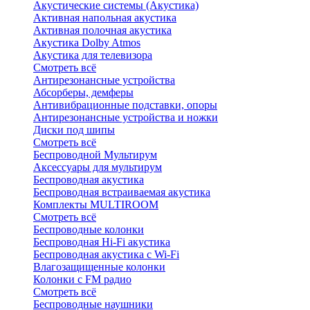
Акустические системы (Акустика)
Активная напольная акустика
Активная полочная акустика
Акустика Dolby Atmos
Акустика для телевизора
Смотреть всё
Антирезонансные устройства
Абсорберы, демферы
Антивибрационные подставки, опоры
Антирезонансные устройства и ножки
Диски под шипы
Смотреть всё
Беспроводной Мультирум
Аксессуары для мультирум
Беспроводная акустика
Беспроводная встраиваемая акустика
Комплекты MULTIROOM
Смотреть всё
Беспроводные колонки
Беспроводная Hi-Fi акустика
Беспроводная акустика с Wi-Fi
Влагозащищенные колонки
Колонки с FM радио
Смотреть всё
Беспроводные наушники