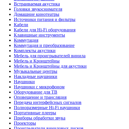
Встраиваемая акустика
Головки звукоснимателя
Домашние кинотеатры
Источники питания и фильтры
Кабели
Кабели для Hi-Fi оборудования
Клавишные инструменты
Коммутация
Коммутация и преобразование
Комплекты акустики
Мебель для проигрывателей винила
Мебель и Кронштейны
Мебель и Кронштейны для акустики
Музыкальные центры
Накладные наушники
Наушники
Наушники с микрофоном
Оборудование для ТВ
Оповещение и трансляция
Передача интерфейсных сигналов
Полноразмерные Hi-Fi наушники
Портативные плееры
Приборы обработки звука
Проекторы
Проигрыватели виниловых дисков