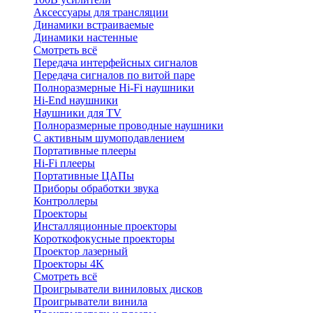
Аксессуары для трансляции
Динамики встраиваемые
Динамики настенные
Смотреть всё
Передача интерфейсных сигналов
Передача сигналов по витой паре
Полноразмерные Hi-Fi наушники
Hi-End наушники
Наушники для TV
Полноразмерные проводные наушники
С активным шумоподавлением
Портативные плееры
Hi-Fi плееры
Портативные ЦАПы
Приборы обработки звука
Контроллеры
Проекторы
Инсталляционные проекторы
Короткофокусные проекторы
Проектор лазерный
Проекторы 4K
Смотреть всё
Проигрыватели виниловых дисков
Проигрыватели винила