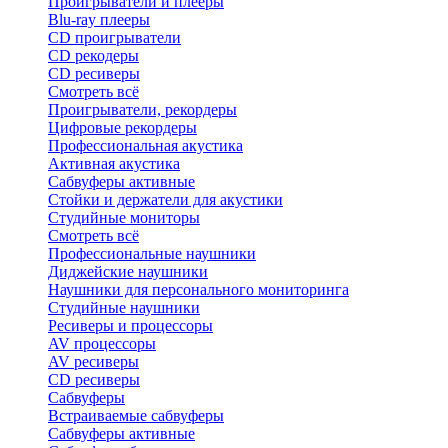
Проигрыватели и плееры
Blu-ray плееры
CD проигрыватели
CD рекодеры
CD ресиверы
Смотреть всё
Проигрыватели, рекордеры
Цифровые рекордеры
Профессиональная акустика
Активная акустика
Сабвуферы активные
Стойки и держатели для акустики
Студийные мониторы
Смотреть всё
Профессиональные наушники
Диджейские наушники
Наушники для персонального мониторинга
Студийные наушники
Ресиверы и процессоры
AV процессоры
AV ресиверы
CD ресиверы
Сабвуферы
Встраиваемые сабвуферы
Сабвуферы активные