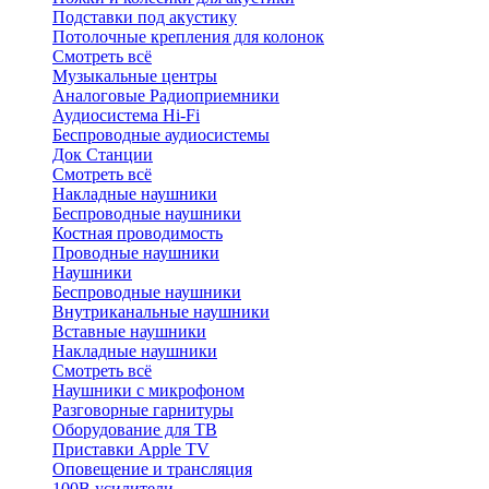
Подставки под акустику
Потолочные крепления для колонок
Смотреть всё
Музыкальные центры
Аналоговые Радиоприемники
Аудиосистема Hi-Fi
Беспроводные аудиосистемы
Док Станции
Смотреть всё
Накладные наушники
Беспроводные наушники
Костная проводимость
Проводные наушники
Наушники
Беспроводные наушники
Внутриканальные наушники
Вставные наушники
Накладные наушники
Смотреть всё
Наушники с микрофоном
Разговорные гарнитуры
Оборудование для ТВ
Приставки Apple TV
Оповещение и трансляция
100В усилители