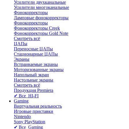
Усилители двухканальные
Усилители многоканальные
Фонокорректоры
Ламповые фонокорректоры
Фонокорректоры
Фонокорректоры Creek
Фонокорректоры Gold Note
Смотреть всё
ЦАПы
Переносные ЦАПы
Стационарные ЦАПы
Экраны
Встраиваемые экраны
Моторизованные экраны
Напольный зкран
Настольные экраны
Смотреть всё
Продукция Premiera
✔ Все HI-FI
Gaming
Виртуальная реальность
Игровые приставки
Nintendo
Sony PlayStation
✔ Все Gaming