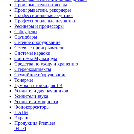
Проигрыватели и плееры
Проигрыватели, рекордеры
Профессиональная акустика
Профессиональные наушники
Ресиверы и процессоры
Сабвуферы
Саундбары
Сетевое оборудование
Сетевые проигрыватели
Системы караоке
Системы Мультирум
Средства по уходу и хранению
Стереокомплекты
Студийное оборудование
Тонармы
Тумбы и стойка для ТВ
Усилители для наушников
Усилители звука
Усилители мощности
Фонокорректоры
ЦАПы
Экраны
Продукция Premiera
HI-FI