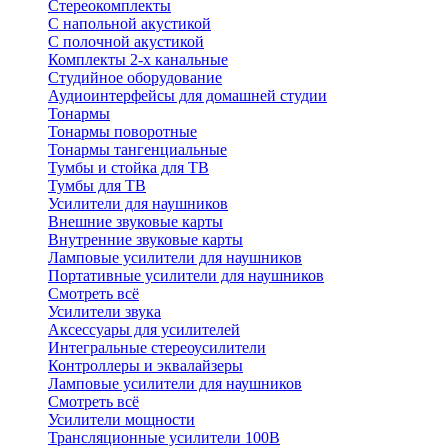
Стереокомплекты
C напольной акустикой
C полочной акустикой
Комплекты 2-х канальные
Студийное оборудование
Аудиоинтерфейсы для домашней студии
Тонармы
Тонармы поворотные
Тонармы тангенциальные
Тумбы и стойка для ТВ
Тумбы для ТВ
Усилители для наушников
Внешние звуковые карты
Внутренние звуковые карты
Ламповые усилители для наушников
Портативные усилители для наушников
Смотреть всё
Усилители звука
Аксессуары для усилителей
Интегральные стереоусилители
Контроллеры и эквалайзеры
Ламповые усилители для наушников
Смотреть всё
Усилители мощности
Трансляционные усилители 100В