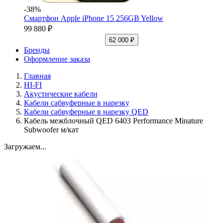
-38%
Смартфон Apple iPhone 15 256GB Yellow
99 880 ₽
62 000 ₽
Бренды
Оформление заказа
Главная
HI-FI
Акустические кабели
Кабели сабвуферные в нарезку
Кабели сабвуферные в нарезку QED
Кабель межблочный QED 6403 Performance Minature
Subwoofer м/кат
Загружаем...