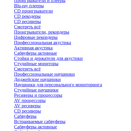
Проигрыватели и плееры
Blu-ray плееры
CD проигрыватели
CD рекодеры
CD ресиверы
Смотреть всё
Проигрыватели, рекордеры
Цифровые рекордеры
Профессиональная акустика
Активная акустика
Сабвуферы активные
Стойки и держатели для акустики
Студийные мониторы
Смотреть всё
Профессиональные наушники
Диджейские наушники
Наушники для персонального мониторинга
Студийные наушники
Ресиверы и процессоры
AV процессоры
AV ресиверы
CD ресиверы
Сабвуферы
Встраиваемые сабвуферы
Сабвуферы активные