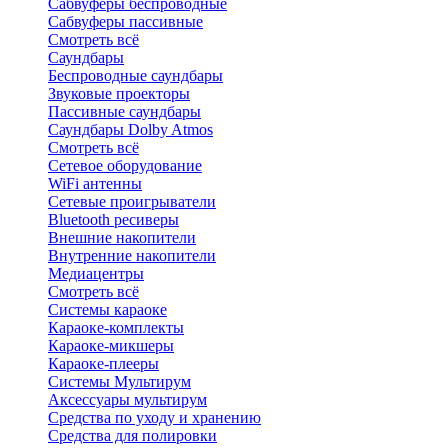
Сабвуферы беспроводные
Сабвуферы пассивные
Смотреть всё
Саундбары
Беспроводные саундбары
Звуковые проекторы
Пассивные саундбары
Саундбары Dolby Atmos
Смотреть всё
Сетевое оборудование
WiFi антенны
Сетевые проигрыватели
Bluetooth ресиверы
Внешние накопители
Внутренние накопители
Медиацентры
Смотреть всё
Системы караоке
Караоке-комплекты
Караоке-микшеры
Караоке-плееры
Системы Мультирум
Аксессуары мультирум
Средства по уходу и хранению
Средства для полировки