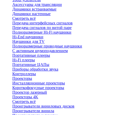
Аксессуары для трансляции
Динамики встраиваемые
Динамики настенные
Смотреть всё
Передача интерфейсных сигналов
Передача сигналов по витой паре
Полноразмерные Hi-Fi наушники
Hi-End наушники
Наушники для TV
Полноразмерные проводные наушники
С активным шумоподавлением
Портативные плееры
Hi-Fi плееры
Портативные ЦАПы
Приборы обработки звука
Контроллеры
Проекторы
Инсталляционные проекторы
Короткофокусные проекторы
Проектор лазерный
Проекторы 4K
Смотреть всё
Проигрыватели виниловых дисков
Проигрыватели винила