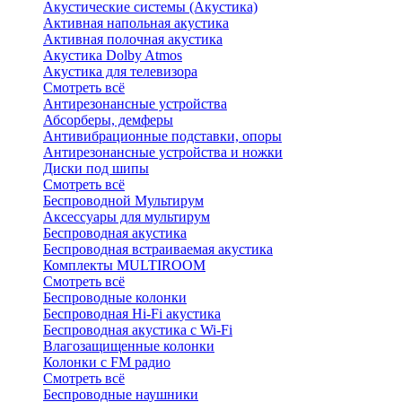
Акустические системы (Акустика)
Активная напольная акустика
Активная полочная акустика
Акустика Dolby Atmos
Акустика для телевизора
Смотреть всё
Антирезонансные устройства
Абсорберы, демферы
Антивибрационные подставки, опоры
Антирезонансные устройства и ножки
Диски под шипы
Смотреть всё
Беспроводной Мультирум
Аксессуары для мультирум
Беспроводная акустика
Беспроводная встраиваемая акустика
Комплекты MULTIROOM
Смотреть всё
Беспроводные колонки
Беспроводная Hi-Fi акустика
Беспроводная акустика с Wi-Fi
Влагозащищенные колонки
Колонки с FM радио
Смотреть всё
Беспроводные наушники