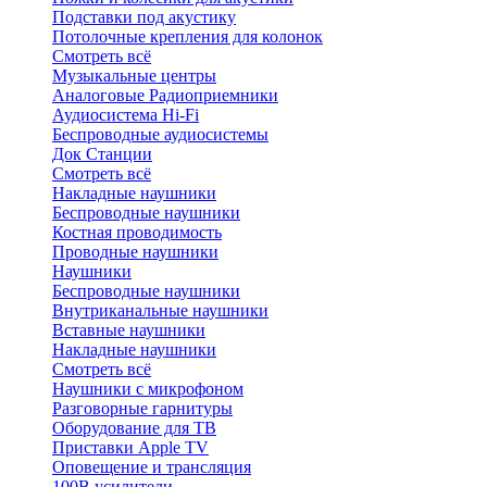
Подставки под акустику
Потолочные крепления для колонок
Смотреть всё
Музыкальные центры
Аналоговые Радиоприемники
Аудиосистема Hi-Fi
Беспроводные аудиосистемы
Док Станции
Смотреть всё
Накладные наушники
Беспроводные наушники
Костная проводимость
Проводные наушники
Наушники
Беспроводные наушники
Внутриканальные наушники
Вставные наушники
Накладные наушники
Смотреть всё
Наушники с микрофоном
Разговорные гарнитуры
Оборудование для ТВ
Приставки Apple TV
Оповещение и трансляция
100В усилители