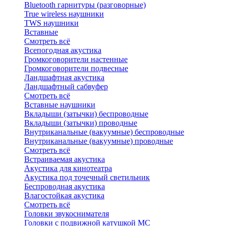
Bluetоoth гарнитуры (разговорные)
True wireless наушники
TWS наушники
Вставные
Смотреть всё
Всепогодная акустика
Громкоговорители настенные
Громкоговорители подвесные
Ландшафтная акустика
Ландшафтный сабвуфер
Смотреть всё
Вставные наушники
Вкладыши (затычки) беспроводные
Вкладыши (затычки) проводные
Внутриканальные (вакуумные) беспроводные
Внутриканальные (вакуумные) проводные
Смотреть всё
Встраиваемая акустика
Акустика для кинотеатра
Акустика под точечный светильник
Беспроводная акустика
Влагостойкая акустика
Смотреть всё
Головки звукоснимателя
Головки с подвижной катушкой MC