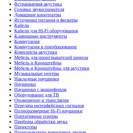
Встраиваемая акустика
Головки звукоснимателя
Домашние кинотеатры
Источники питания и фильтры
Кабели
Кабели для Hi-Fi оборудования
Клавишные инструменты
Коммутация
Коммутация и преобразование
Комплекты акустики
Мебель для проигрывателей винила
Мебель и Кронштейны
Мебель и Кронштейны для акустики
Музыкальные центры
Накладные наушники
Наушники
Наушники с микрофоном
Оборудование для ТВ
Оповещение и трансляция
Передача интерфейсных сигналов
Полноразмерные Hi-Fi наушники
Портативные плееры
Приборы обработки звука
Проекторы
Проигрыватели виниловых дисков