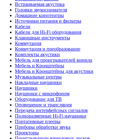
Встраиваемая акустика
Головки звукоснимателя
Домашние кинотеатры
Источники питания и фильтры
Кабели
Кабели для Hi-Fi оборудования
Клавишные инструменты
Коммутация
Коммутация и преобразование
Комплекты акустики
Мебель для проигрывателей винила
Мебель и Кронштейны
Мебель и Кронштейны для акустики
Музыкальные центры
Накладные наушники
Наушники
Наушники с микрофоном
Оборудование для ТВ
Оповещение и трансляция
Передача интерфейсных сигналов
Полноразмерные Hi-Fi наушники
Портативные плееры
Приборы обработки звука
Проекторы
Проигрыватели виниловых дисков