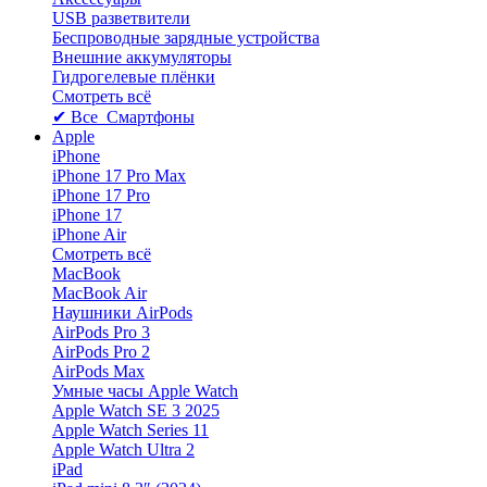
USB разветвители
Беспроводные зарядные устройства
Внешние аккумуляторы
Гидрогелевые плёнки
Смотреть всё
✔ Все Смартфоны
Apple
iPhone
iPhone 17 Pro Max
iPhone 17 Pro
iPhone 17
iPhone Air
Смотреть всё
MacBook
MacBook Air
Наушники AirPods
AirPods Pro 3
AirPods Pro 2
AirPods Max
Умные часы Apple Watch
Apple Watch SE 3 2025
Apple Watch Series 11
Apple Watch Ultra 2
iPad