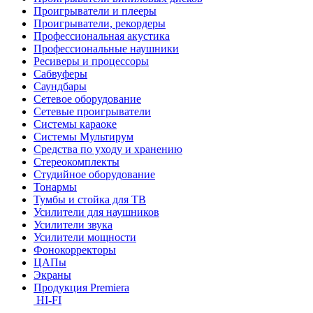
Проигрыватели и плееры
Проигрыватели, рекордеры
Профессиональная акустика
Профессиональные наушники
Ресиверы и процессоры
Сабвуферы
Саундбары
Сетевое оборудование
Сетевые проигрыватели
Системы караоке
Системы Мультирум
Средства по уходу и хранению
Стереокомплекты
Студийное оборудование
Тонармы
Тумбы и стойка для ТВ
Усилители для наушников
Усилители звука
Усилители мощности
Фонокорректоры
ЦАПы
Экраны
Продукция Premiera
HI-FI