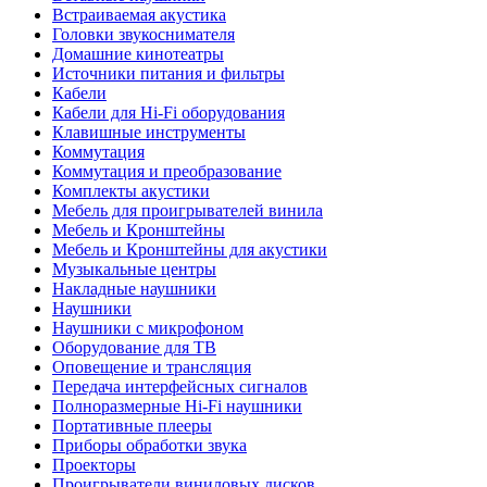
Встраиваемая акустика
Головки звукоснимателя
Домашние кинотеатры
Источники питания и фильтры
Кабели
Кабели для Hi-Fi оборудования
Клавишные инструменты
Коммутация
Коммутация и преобразование
Комплекты акустики
Мебель для проигрывателей винила
Мебель и Кронштейны
Мебель и Кронштейны для акустики
Музыкальные центры
Накладные наушники
Наушники
Наушники с микрофоном
Оборудование для ТВ
Оповещение и трансляция
Передача интерфейсных сигналов
Полноразмерные Hi-Fi наушники
Портативные плееры
Приборы обработки звука
Проекторы
Проигрыватели виниловых дисков