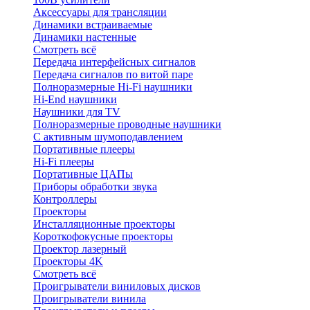
Аксессуары для трансляции
Динамики встраиваемые
Динамики настенные
Смотреть всё
Передача интерфейсных сигналов
Передача сигналов по витой паре
Полноразмерные Hi-Fi наушники
Hi-End наушники
Наушники для TV
Полноразмерные проводные наушники
С активным шумоподавлением
Портативные плееры
Hi-Fi плееры
Портативные ЦАПы
Приборы обработки звука
Контроллеры
Проекторы
Инсталляционные проекторы
Короткофокусные проекторы
Проектор лазерный
Проекторы 4K
Смотреть всё
Проигрыватели виниловых дисков
Проигрыватели винила