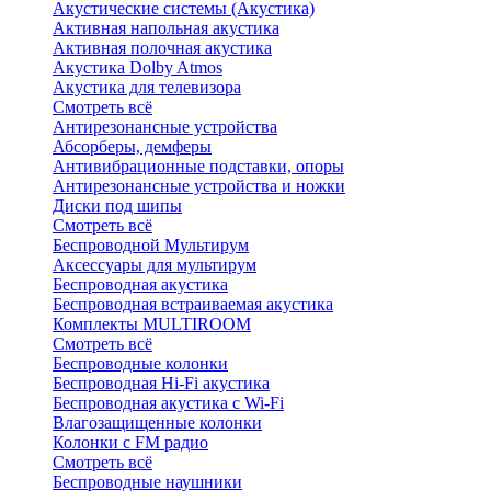
Акустические системы (Акустика)
Активная напольная акустика
Активная полочная акустика
Акустика Dolby Atmos
Акустика для телевизора
Смотреть всё
Антирезонансные устройства
Абсорберы, демферы
Антивибрационные подставки, опоры
Антирезонансные устройства и ножки
Диски под шипы
Смотреть всё
Беспроводной Мультирум
Аксессуары для мультирум
Беспроводная акустика
Беспроводная встраиваемая акустика
Комплекты MULTIROOM
Смотреть всё
Беспроводные колонки
Беспроводная Hi-Fi акустика
Беспроводная акустика с Wi-Fi
Влагозащищенные колонки
Колонки с FM радио
Смотреть всё
Беспроводные наушники