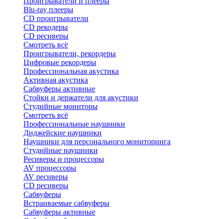
Проигрыватели и плееры
Blu-ray плееры
CD проигрыватели
CD рекодеры
CD ресиверы
Смотреть всё
Проигрыватели, рекордеры
Цифровые рекордеры
Профессиональная акустика
Активная акустика
Сабвуферы активные
Стойки и держатели для акустики
Студийные мониторы
Смотреть всё
Профессиональные наушники
Диджейские наушники
Наушники для персонального мониторинга
Студийные наушники
Ресиверы и процессоры
AV процессоры
AV ресиверы
CD ресиверы
Сабвуферы
Встраиваемые сабвуферы
Сабвуферы активные