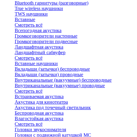
Bluetоoth гарнитуры (разговорные)
True wireless наушники
TWS наушники
Вставные
Смотреть всё
Всепогодная акустика
Громкоговорители настенные
Громкоговорители подвесные
Ландшафтная акустика
Ландшафтный сабвуфер
Смотреть всё
Вставные наушники
Вкладыши (затычки) беспроводные
Вкладыши (затычки) проводные
Внутриканальные (вакуумные) беспроводные
Внутриканальные (вакуумные) проводные
Смотреть всё
Встраиваемая акустика
Акустика для кинотеатра
Акустика под точечный светильник
Беспроводная акустика
Влагостойкая акустика
Смотреть всё
Головки звукоснимателя
Головки с подвижной катушкой MC