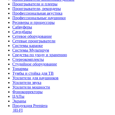
Проигрыватели и плееры
Проигрыватели, рекордеры
Профессиональная акустика
Профессиональные наушники
Ресиверы и процессоры
Сабвуферы
Саундбары
Сетевое оборудование
Сетевые проигрыватели
Системы караоке
Системы Мультирум
Средства по уходу и хранению
Стереокомплекты
Студийное оборудование
Тонармы
Тумбы и стойка для ТВ
Усилители для наушников
Усилители звука
Усилители мощности
Фонокорректоры
ЦАПы
Экраны
Продукция Premiera
HI-FI