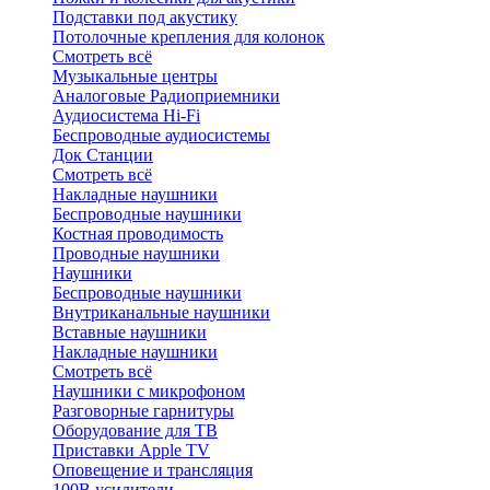
Подставки под акустику
Потолочные крепления для колонок
Смотреть всё
Музыкальные центры
Аналоговые Радиоприемники
Аудиосистема Hi-Fi
Беспроводные аудиосистемы
Док Станции
Смотреть всё
Накладные наушники
Беспроводные наушники
Костная проводимость
Проводные наушники
Наушники
Беспроводные наушники
Внутриканальные наушники
Вставные наушники
Накладные наушники
Смотреть всё
Наушники с микрофоном
Разговорные гарнитуры
Оборудование для ТВ
Приставки Apple TV
Оповещение и трансляция
100В усилители