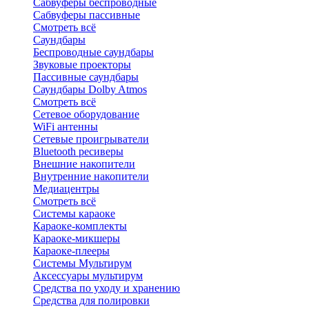
Сабвуферы беспроводные
Сабвуферы пассивные
Смотреть всё
Саундбары
Беспроводные саундбары
Звуковые проекторы
Пассивные саундбары
Саундбары Dolby Atmos
Смотреть всё
Сетевое оборудование
WiFi антенны
Сетевые проигрыватели
Bluetooth ресиверы
Внешние накопители
Внутренние накопители
Медиацентры
Смотреть всё
Системы караоке
Караоке-комплекты
Караоке-микшеры
Караоке-плееры
Системы Мультирум
Аксессуары мультирум
Средства по уходу и хранению
Средства для полировки