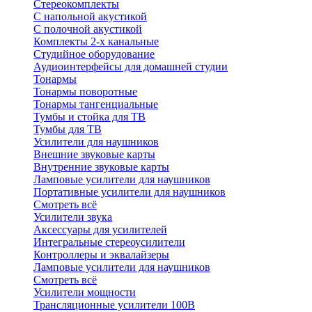
Стереокомплекты
C напольной акустикой
C полочной акустикой
Комплекты 2-х канальные
Студийное оборудование
Аудиоинтерфейсы для домашней студии
Тонармы
Тонармы поворотные
Тонармы тангенциальные
Тумбы и стойка для ТВ
Тумбы для ТВ
Усилители для наушников
Внешние звуковые карты
Внутренние звуковые карты
Ламповые усилители для наушников
Портативные усилители для наушников
Смотреть всё
Усилители звука
Аксессуары для усилителей
Интегральные стереоусилители
Контроллеры и эквалайзеры
Ламповые усилители для наушников
Смотреть всё
Усилители мощности
Трансляционные усилители 100В