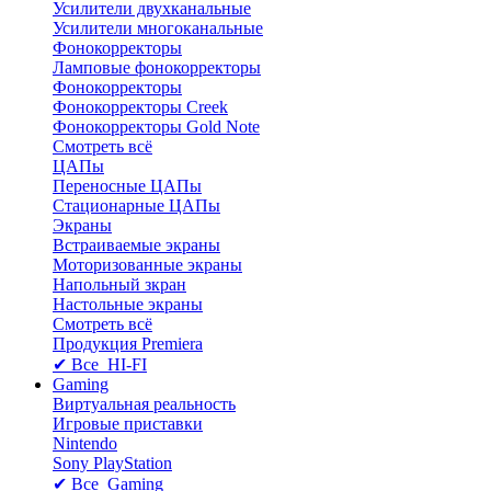
Усилители двухканальные
Усилители многоканальные
Фонокорректоры
Ламповые фонокорректоры
Фонокорректоры
Фонокорректоры Creek
Фонокорректоры Gold Note
Смотреть всё
ЦАПы
Переносные ЦАПы
Стационарные ЦАПы
Экраны
Встраиваемые экраны
Моторизованные экраны
Напольный зкран
Настольные экраны
Смотреть всё
Продукция Premiera
✔ Все HI-FI
Gaming
Виртуальная реальность
Игровые приставки
Nintendo
Sony PlayStation
✔ Все Gaming