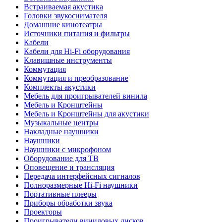
Встраиваемая акустика
Головки звукоснимателя
Домашние кинотеатры
Источники питания и фильтры
Кабели
Кабели для Hi-Fi оборудования
Клавишные инструменты
Коммутация
Коммутация и преобразование
Комплекты акустики
Мебель для проигрывателей винила
Мебель и Кронштейны
Мебель и Кронштейны для акустики
Музыкальные центры
Накладные наушники
Наушники
Наушники с микрофоном
Оборудование для ТВ
Оповещение и трансляция
Передача интерфейсных сигналов
Полноразмерные Hi-Fi наушники
Портативные плееры
Приборы обработки звука
Проекторы
Проигрыватели виниловых дисков