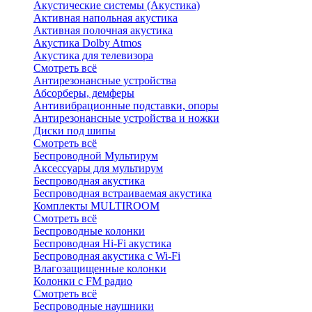
Акустические системы (Акустика)
Активная напольная акустика
Активная полочная акустика
Акустика Dolby Atmos
Акустика для телевизора
Смотреть всё
Антирезонансные устройства
Абсорберы, демферы
Антивибрационные подставки, опоры
Антирезонансные устройства и ножки
Диски под шипы
Смотреть всё
Беспроводной Мультирум
Аксессуары для мультирум
Беспроводная акустика
Беспроводная встраиваемая акустика
Комплекты MULTIROOM
Смотреть всё
Беспроводные колонки
Беспроводная Hi-Fi акустика
Беспроводная акустика с Wi-Fi
Влагозащищенные колонки
Колонки с FM радио
Смотреть всё
Беспроводные наушники