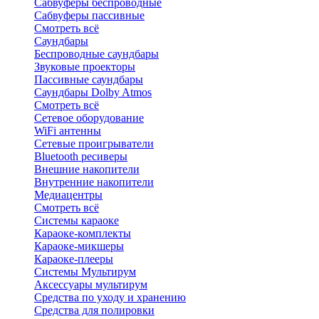
Сабвуферы беспроводные
Сабвуферы пассивные
Смотреть всё
Саундбары
Беспроводные саундбары
Звуковые проекторы
Пассивные саундбары
Саундбары Dolby Atmos
Смотреть всё
Сетевое оборудование
WiFi антенны
Сетевые проигрыватели
Bluetooth ресиверы
Внешние накопители
Внутренние накопители
Медиацентры
Смотреть всё
Системы караоке
Караоке-комплекты
Караоке-микшеры
Караоке-плееры
Системы Мультирум
Аксессуары мультирум
Средства по уходу и хранению
Средства для полировки