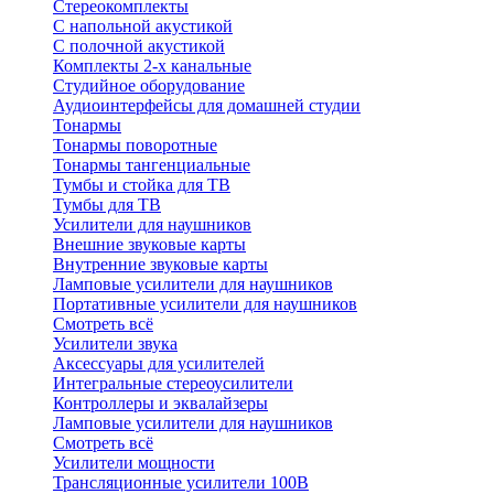
Стереокомплекты
C напольной акустикой
C полочной акустикой
Комплекты 2-х канальные
Студийное оборудование
Аудиоинтерфейсы для домашней студии
Тонармы
Тонармы поворотные
Тонармы тангенциальные
Тумбы и стойка для ТВ
Тумбы для ТВ
Усилители для наушников
Внешние звуковые карты
Внутренние звуковые карты
Ламповые усилители для наушников
Портативные усилители для наушников
Смотреть всё
Усилители звука
Аксессуары для усилителей
Интегральные стереоусилители
Контроллеры и эквалайзеры
Ламповые усилители для наушников
Смотреть всё
Усилители мощности
Трансляционные усилители 100В