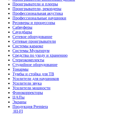
Проигрыватели и плееры
Проигрыватели, рекордеры
Профессиональная акустика
Профессиональные наушники
Ресиверы и процессоры
Сабвуферы
Саундбары
Сетевое оборудование
Сетевые проигрыватели
Системы караоке
Системы Мультирум
Средства по уходу и хранению
Стереокомплекты
Студийное оборудование
Тонармы
Тумбы и стойка для ТВ
Усилители для наушников
Усилители звука
Усилители мощности
Фонокорректоры
ЦАПы
Экраны
Продукция Premiera
HI-FI