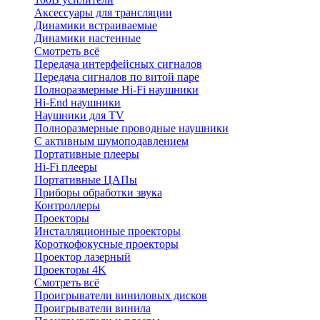
Аксессуары для трансляции
Динамики встраиваемые
Динамики настенные
Смотреть всё
Передача интерфейсных сигналов
Передача сигналов по витой паре
Полноразмерные Hi-Fi наушники
Hi-End наушники
Наушники для TV
Полноразмерные проводные наушники
С активным шумоподавлением
Портативные плееры
Hi-Fi плееры
Портативные ЦАПы
Приборы обработки звука
Контроллеры
Проекторы
Инсталляционные проекторы
Короткофокусные проекторы
Проектор лазерный
Проекторы 4K
Смотреть всё
Проигрыватели виниловых дисков
Проигрыватели винила