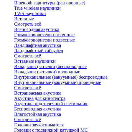
Bluetоoth гарнитуры (разговорные)
True wireless наушники
TWS наушники
Вставные
Смотреть всё
Всепогодная акустика
Громкоговорители настенные
Громкоговорители подвесные
Ландшафтная акустика
Ландшафтный сабвуфер
Смотреть всё
Вставные наушники
Вкладыши (затычки) беспроводные
Вкладыши (затычки) проводные
Внутриканальные (вакуумные) беспроводные
Внутриканальные (вакуумные) проводные
Смотреть всё
Встраиваемая акустика
Акустика для кинотеатра
Акустика под точечный светильник
Беспроводная акустика
Влагостойкая акустика
Смотреть всё
Головки звукоснимателя
Головки с подвижной катушкой MC