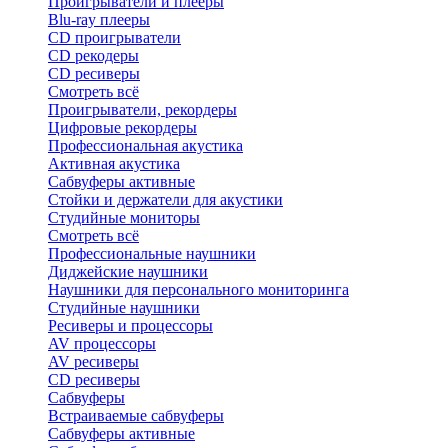
Проигрыватели и плееры
Blu-ray плееры
CD проигрыватели
CD рекодеры
CD ресиверы
Смотреть всё
Проигрыватели, рекордеры
Цифровые рекордеры
Профессиональная акустика
Активная акустика
Сабвуферы активные
Стойки и держатели для акустики
Студийные мониторы
Смотреть всё
Профессиональные наушники
Диджейские наушники
Наушники для персонального мониторинга
Студийные наушники
Ресиверы и процессоры
AV процессоры
AV ресиверы
CD ресиверы
Сабвуферы
Встраиваемые сабвуферы
Сабвуферы активные