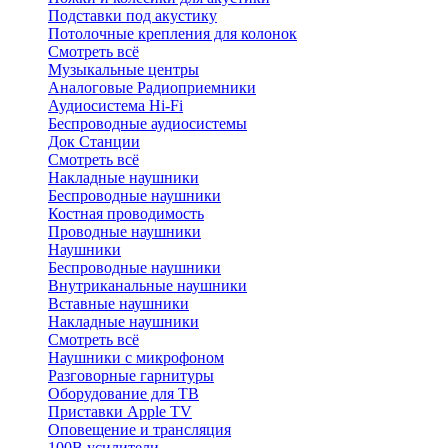
Подставки под акустику
Потолочные крепления для колонок
Смотреть всё
Музыкальные центры
Аналоговые Радиоприемники
Аудиосистема Hi-Fi
Беспроводные аудиосистемы
Док Станции
Смотреть всё
Накладные наушники
Беспроводные наушники
Костная проводимость
Проводные наушники
Наушники
Беспроводные наушники
Внутриканальные наушники
Вставные наушники
Накладные наушники
Смотреть всё
Наушники с микрофоном
Разговорные гарнитуры
Оборудование для ТВ
Приставки Apple TV
Оповещение и трансляция
100В усилители