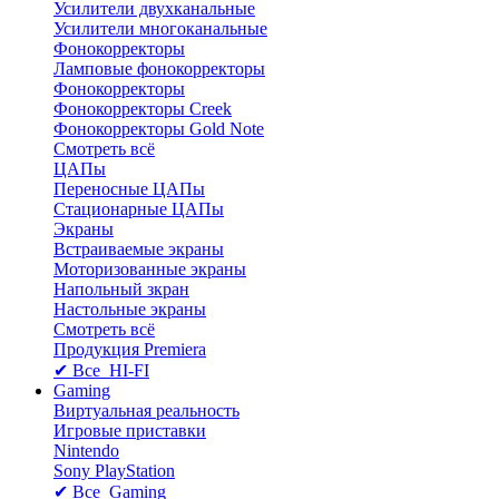
Усилители двухканальные
Усилители многоканальные
Фонокорректоры
Ламповые фонокорректоры
Фонокорректоры
Фонокорректоры Creek
Фонокорректоры Gold Note
Смотреть всё
ЦАПы
Переносные ЦАПы
Стационарные ЦАПы
Экраны
Встраиваемые экраны
Моторизованные экраны
Напольный зкран
Настольные экраны
Смотреть всё
Продукция Premiera
✔ Все HI-FI
Gaming
Виртуальная реальность
Игровые приставки
Nintendo
Sony PlayStation
✔ Все Gaming