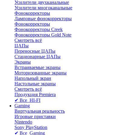
Усилители двухканальные
Усилители многоканальные
Фонокорректоры
Ламповые фонокорректоры
Фонокорректоры
Фонокорректоры Creek
Фонокорректоры Gold Note
Смотреть всё
ЦАПы
Переносные ЦАПы
Стационарные ЦАПы
Экраны
Встраиваемые экраны
Моторизованные экраны
Напольный зкран
Настольные экраны
Смотреть всё
Продукция Premiera
✔ Все HI-FI
Gaming
Виртуальная реальность
Игровые приставки
Nintendo
Sony PlayStation
✔ Все Gaming