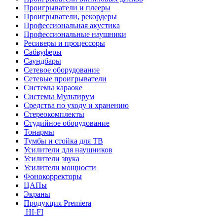
Проигрыватели и плееры
Проигрыватели, рекордеры
Профессиональная акустика
Профессиональные наушники
Ресиверы и процессоры
Сабвуферы
Саундбары
Сетевое оборудование
Сетевые проигрыватели
Системы караоке
Системы Мультирум
Средства по уходу и хранению
Стереокомплекты
Студийное оборудование
Тонармы
Тумбы и стойка для ТВ
Усилители для наушников
Усилители звука
Усилители мощности
Фонокорректоры
ЦАПы
Экраны
Продукция Premiera
HI-FI