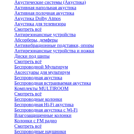
Акустические системы (Акустика)
Активная напольная акустика
Активная полочная акустика
Акустика Dolby Atmos
Акустика для телевизора
Смотреть всё
Антирезонансные устройства
Абсорберы, демферы
Антивибрационные подставки, опоры
Антирезонансные устройства и ножки
Диски под шипы
Смотреть всё
Беспроводной Мультирум
Аксессуары для мультирум
Беспроводная акустика
Беспроводная встраиваемая акустика
Комплекты MULTIROOM
Смотреть всё
Беспроводные колонки
Беспроводная Hi-Fi акустика
Беспроводная акустика с Wi-Fi
Влагозащищенные колонки
Колонки с FM радио
Смотреть всё
Беспроводные наушники