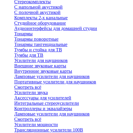
Стереокомплекты
C напольной акустикой
C полочной акустикой
Комплекты 2-х канальные
Студийное оборудование
Аудиоинтерфейсы для домашней студии
Тонармы
Тонармы поворотные
Тонармы тангенциальные
Тумбы и стойка для ТВ
Тумбы для ТВ
Усилители для наушников
Внешние звуковые карты
Внутренние звуковые карты
Ламповые усилители для наушников
Портативные усилители для наушников
Смотреть всё
Усилители звука
Аксессуары для усилителей
Интегральные стереоусилители
Контроллеры и эквалайзеры
Ламповые усилители для наушников
Смотреть всё
Усилители мощности
Трансляционные усилители 100В