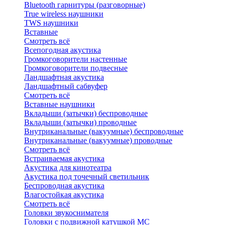
Bluetоoth гарнитуры (разговорные)
True wireless наушники
TWS наушники
Вставные
Смотреть всё
Всепогодная акустика
Громкоговорители настенные
Громкоговорители подвесные
Ландшафтная акустика
Ландшафтный сабвуфер
Смотреть всё
Вставные наушники
Вкладыши (затычки) беспроводные
Вкладыши (затычки) проводные
Внутриканальные (вакуумные) беспроводные
Внутриканальные (вакуумные) проводные
Смотреть всё
Встраиваемая акустика
Акустика для кинотеатра
Акустика под точечный светильник
Беспроводная акустика
Влагостойкая акустика
Смотреть всё
Головки звукоснимателя
Головки с подвижной катушкой MC