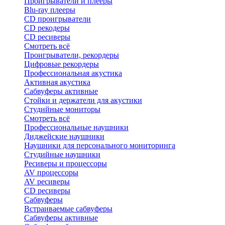
Проигрыватели и плееры
Blu-ray плееры
CD проигрыватели
CD рекодеры
CD ресиверы
Смотреть всё
Проигрыватели, рекордеры
Цифровые рекордеры
Профессиональная акустика
Активная акустика
Сабвуферы активные
Стойки и держатели для акустики
Студийные мониторы
Смотреть всё
Профессиональные наушники
Диджейские наушники
Наушники для персонального мониторинга
Студийные наушники
Ресиверы и процессоры
AV процессоры
AV ресиверы
CD ресиверы
Сабвуферы
Встраиваемые сабвуферы
Сабвуферы активные