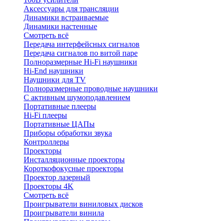
Аксессуары для трансляции
Динамики встраиваемые
Динамики настенные
Смотреть всё
Передача интерфейсных сигналов
Передача сигналов по витой паре
Полноразмерные Hi-Fi наушники
Hi-End наушники
Наушники для TV
Полноразмерные проводные наушники
С активным шумоподавлением
Портативные плееры
Hi-Fi плееры
Портативные ЦАПы
Приборы обработки звука
Контроллеры
Проекторы
Инсталляционные проекторы
Короткофокусные проекторы
Проектор лазерный
Проекторы 4K
Смотреть всё
Проигрыватели виниловых дисков
Проигрыватели винила