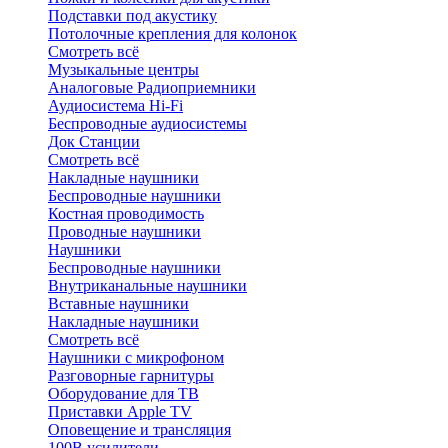
Подставки под акустику
Потолочные крепления для колонок
Смотреть всё
Музыкальные центры
Аналоговые Радиоприемники
Аудиосистема Hi-Fi
Беспроводные аудиосистемы
Док Станции
Смотреть всё
Накладные наушники
Беспроводные наушники
Костная проводимость
Проводные наушники
Наушники
Беспроводные наушники
Внутриканальные наушники
Вставные наушники
Накладные наушники
Смотреть всё
Наушники с микрофоном
Разговорные гарнитуры
Оборудование для ТВ
Приставки Apple TV
Оповещение и трансляция
100В усилители