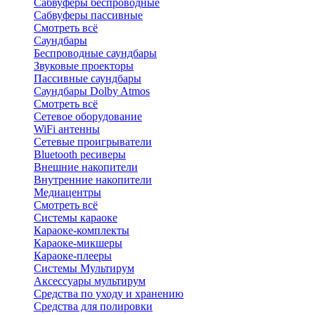
Сабвуферы беспроводные
Сабвуферы пассивные
Смотреть всё
Саундбары
Беспроводные саундбары
Звуковые проекторы
Пассивные саундбары
Саундбары Dolby Atmos
Смотреть всё
Сетевое оборудование
WiFi антенны
Сетевые проигрыватели
Bluetooth ресиверы
Внешние накопители
Внутренние накопители
Медиацентры
Смотреть всё
Системы караоке
Караоке-комплекты
Караоке-микшеры
Караоке-плееры
Системы Мультирум
Аксессуары мультирум
Средства по уходу и хранению
Средства для полировки