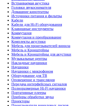
Встраиваемая акустика
Головки звукоснимателя
Домашние кинотеатры
Источники питания и фильтры
Кабели
Кабели для Hi-Fi оборудования
Клавишные инструменты
Коммутация
Коммутация и преобразование
Комплекты акустики
Мебель для проигрывателей винила
Мебель и Кронштейны
Мебель и Кронштейны для акустики
Музыкальные центры
Накладные наушники
Наушники
Наушники с микрофоном
Оборудование для ТВ
Оповещение и трансляция
Передача интерфейсных сигналов
Полноразмерные Hi-Fi наушники
Портативные плееры
Приборы обработки звука
Проекторы
Проигрыватели виниловых дисков