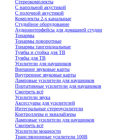
Стереокомплекты
C напольной акустикой
C полочной акустикой
Комплекты 2-х канальные
Студийное оборудование
Аудиоинтерфейсы для домашней студии
Тонармы
Тонармы поворотные
Тонармы тангенциальные
Тумбы и стойка для ТВ
Тумбы для ТВ
Усилители для наушников
Внешние звуковые карты
Внутренние звуковые карты
Ламповые усилители для наушников
Портативные усилители для наушников
Смотреть всё
Усилители звука
Аксессуары для усилителей
Интегральные стереоусилители
Контроллеры и эквалайзеры
Ламповые усилители для наушников
Смотреть всё
Усилители мощности
Трансляционные усилители 100В