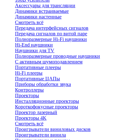
Аксессуары для трансляции
Динамики встраиваемые
Динамики настенные
Смотреть всё
Передача интерфейсных сигналов
Передача сигналов по витой паре
Полноразмерные Hi-Fi наушники
Hi-End наушники
Наушники для TV
Полноразмерные проводные наушники
С активным шумоподавлением
Портативные плееры
Hi-Fi плееры
Портативные ЦАПы
Приборы обработки звука
Контроллеры
Проекторы
Инсталляционные проекторы
Короткофокусные проекторы
Проектор лазерный
Проекторы 4K
Смотреть всё
Проигрыватели виниловых дисков
Проигрыватели винила