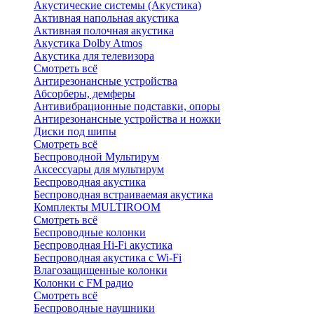
Акустические системы (Акустика)
Активная напольная акустика
Активная полочная акустика
Акустика Dolby Atmos
Акустика для телевизора
Смотреть всё
Антирезонансные устройства
Абсорберы, демферы
Антивибрационные подставки, опоры
Антирезонансные устройства и ножки
Диски под шипы
Смотреть всё
Беспроводной Мультирум
Аксессуары для мультирум
Беспроводная акустика
Беспроводная встраиваемая акустика
Комплекты MULTIROOM
Смотреть всё
Беспроводные колонки
Беспроводная Hi-Fi акустика
Беспроводная акустика с Wi-Fi
Влагозащищенные колонки
Колонки с FM радио
Смотреть всё
Беспроводные наушники