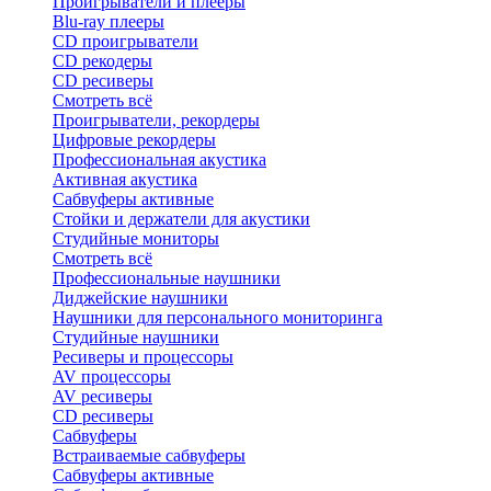
Проигрыватели и плееры
Blu-ray плееры
CD проигрыватели
CD рекодеры
CD ресиверы
Смотреть всё
Проигрыватели, рекордеры
Цифровые рекордеры
Профессиональная акустика
Активная акустика
Сабвуферы активные
Стойки и держатели для акустики
Студийные мониторы
Смотреть всё
Профессиональные наушники
Диджейские наушники
Наушники для персонального мониторинга
Студийные наушники
Ресиверы и процессоры
AV процессоры
AV ресиверы
CD ресиверы
Сабвуферы
Встраиваемые сабвуферы
Сабвуферы активные