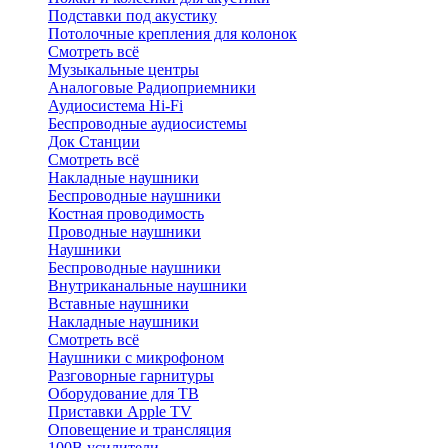
Подставки под акустику
Потолочные крепления для колонок
Смотреть всё
Музыкальные центры
Аналоговые Радиоприемники
Аудиосистема Hi-Fi
Беспроводные аудиосистемы
Док Станции
Смотреть всё
Накладные наушники
Беспроводные наушники
Костная проводимость
Проводные наушники
Наушники
Беспроводные наушники
Внутриканальные наушники
Вставные наушники
Накладные наушники
Смотреть всё
Наушники с микрофоном
Разговорные гарнитуры
Оборудование для ТВ
Приставки Apple TV
Оповещение и трансляция
100В усилители