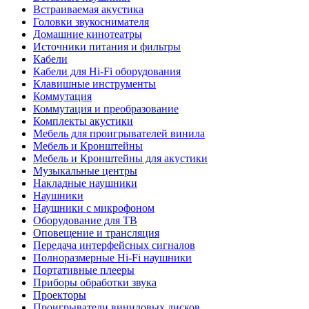
Встраиваемая акустика
Головки звукоснимателя
Домашние кинотеатры
Источники питания и фильтры
Кабели
Кабели для Hi-Fi оборудования
Клавишные инструменты
Коммутация
Коммутация и преобразование
Комплекты акустики
Мебель для проигрывателей винила
Мебель и Кронштейны
Мебель и Кронштейны для акустики
Музыкальные центры
Накладные наушники
Наушники
Наушники с микрофоном
Оборудование для ТВ
Оповещение и трансляция
Передача интерфейсных сигналов
Полноразмерные Hi-Fi наушники
Портативные плееры
Приборы обработки звука
Проекторы
Проигрыватели виниловых дисков