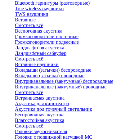
Bluetоoth гарнитуры (разговорные)
True wireless наушники
TWS наушники
Вставные
Смотреть всё
Всепогодная акустика
Громкоговорители настенные
Громкоговорители подвесные
Ландшафтная акустика
Ландшафтный сабвуфер
Смотреть всё
Вставные наушники
Вкладыши (затычки) беспроводные
Вкладыши (затычки) проводные
Внутриканальные (вакуумные) беспроводные
Внутриканальные (вакуумные) проводные
Смотреть всё
Встраиваемая акустика
Акустика для кинотеатра
Акустика под точечный светильник
Беспроводная акустика
Влагостойкая акустика
Смотреть всё
Головки звукоснимателя
Головки с подвижной катушкой MC