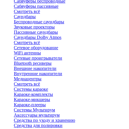
Сабвуферы беспроводные
Сабвуферы пассивные
Смотреть всё
Саундбары
Беспроводные саундбары
Звуковые проекторы
Пассивные саундбары
Саундбары Dolby Atmos
Смотреть всё
Сетевое оборудование
WiFi антенны
Сетевые проигрыватели
Bluetooth ресиверы
Внешние накопители
Внутренние накопители
Медиацентры
Смотреть всё
Системы караоке
Караоке-комплекты
Караоке-микшеры
Караоке-плееры
Системы Мультирум
Аксессуары мультирум
Средства по уходу и хранению
Средства для полировки