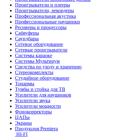
Проигрыватели и плееры
Проигрыватели, рекордеры
Профессиональная акустика
Профессиональные наушники
Ресиверы и процессоры
Сабвуферы
Саундбары
Сетевое оборудование
Сетевые проигрыватели
Системы караоке
Системы Мультирум
Средства по уходу и хранению
Стереокомплекты
Студийное оборудование
Тонармы
Тумбы и стойка для ТВ
Усилители для наушников
Усилители звука
Усилители мощности
Фонокорректоры
ЦАПы
Экраны
Продукция Premiera
HI-FI