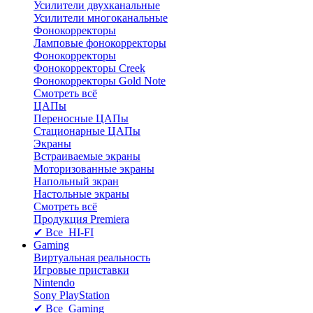
Усилители двухканальные
Усилители многоканальные
Фонокорректоры
Ламповые фонокорректоры
Фонокорректоры
Фонокорректоры Creek
Фонокорректоры Gold Note
Смотреть всё
ЦАПы
Переносные ЦАПы
Стационарные ЦАПы
Экраны
Встраиваемые экраны
Моторизованные экраны
Напольный зкран
Настольные экраны
Смотреть всё
Продукция Premiera
✔ Все HI-FI
Gaming
Виртуальная реальность
Игровые приставки
Nintendo
Sony PlayStation
✔ Все Gaming